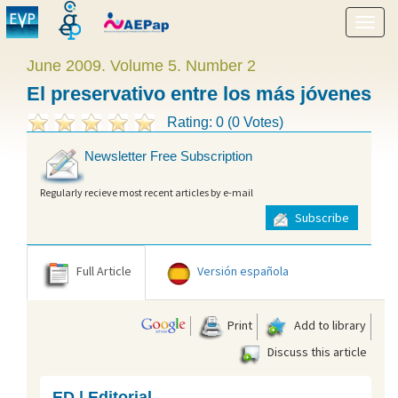
Show
menu
June 2009. Volume 5. Number 2
El preservativo entre los más jóvenes
Rating: 0 (0 Votes)
Newsletter Free Subscription
Regularly recieve most recent articles by e-mail
Subscribe
Full Article
Versión española
Print
Add to library
Discuss this article
ED | Editorial