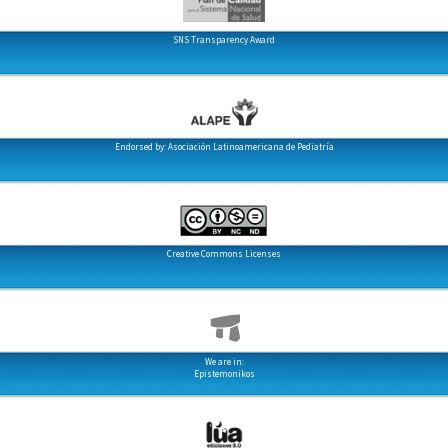
SNS Transparency Award
Endorsed by: Asociación Latinoamericana de Pediatría
Creative Commons Licenses
We are in:
Epistemonikos