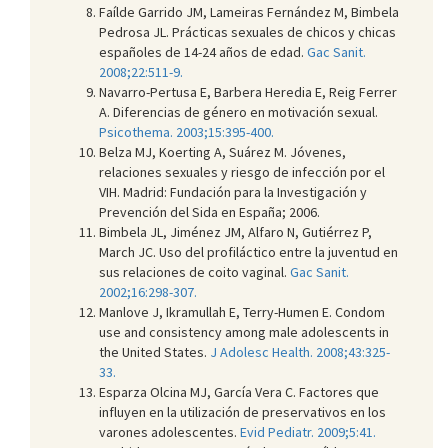
Faílde Garrido JM, Lameiras Fernández M, Bimbela
Pedrosa JL. Prácticas sexuales de chicos y chicas
españoles de 14-24 años de edad.
Gac Sanit.
2008;22:511-9.
Navarro-Pertusa E, Barbera Heredia E, Reig Ferrer
A. Diferencias de género en motivación sexual.
Psicothema. 2003;15:395-400.
Belza MJ, Koerting A, Suárez M. Jóvenes,
relaciones sexuales y riesgo de infección por el
VIH. Madrid: Fundación para la Investigación y
Prevención del Sida en España; 2006.
Bimbela JL, Jiménez JM, Alfaro N, Gutiérrez P,
March JC. Uso del profiláctico entre la juventud en
sus relaciones de coito vaginal.
Gac Sanit.
2002;16:298-307.
Manlove J, Ikramullah E, Terry-Humen E. Condom
use and consistency among male adolescents in
the United States.
J Adolesc Health. 2008;43:325-
33.
Esparza Olcina MJ, García Vera C. Factores que
influyen en la utilización de preservativos en los
varones adolescentes.
Evid Pediatr. 2009;5:41.