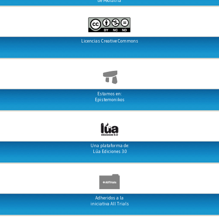
de Pediatría
Licencias Creative Commons
Estamos en:
Epistemonikos
Una plataforma de:
Lúa Ediciones 3.0
Adheridos a la
iniciativa All Trials