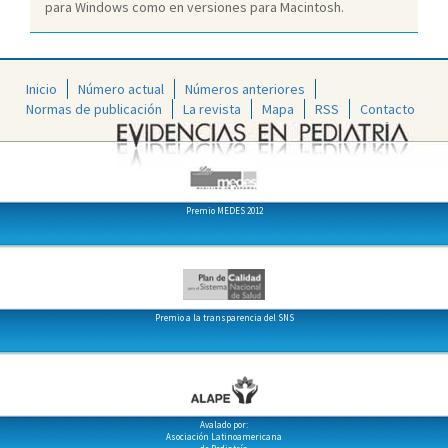
para Windows como en versiones para Macintosh.
Inicio
Número actual
Números anteriores
Normas de publicación
La revista
Mapa
RSS
Contacto
Premio MEDES 2012
Premio a la transparencia del SNS
Avalado por:
Asociación Latinoamericana