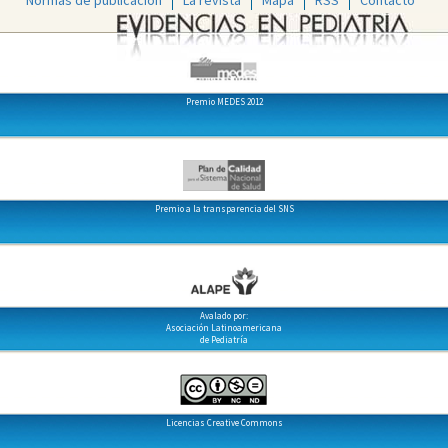
Premio MEDES 2012
Premio a la transparencia del SNS
Avalado por:
Asociación Latinoamericana
de Pediatría
Licencias Creative Commons