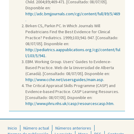
Child. 2004;89;469-471. [Consultado: 08/07/05].
Disponible en:
http://adc.bmjjournals.com/cgi/content/full/89/5/469
.
Birken CS, Parkin PC. In Which Journals Will
Pediatricians Find the Best Evidence for Clinical
Practice? Pediatrics. 1999;103;941-947. [Consultado:
08/07/05]. Disponible en:
http://pediatrics.aappublications.org/cgi/content/ful
l/103/5/941.
EBM. Working Group. Users' Guides to Evidence-
Based Practice. Web de la Universidad de Alberta
(Canadá). [Consultado: 08/07/05]. Disponible en:
http://www.cche.net/usersguides/main.asp.
The Critical Appraisal Skills Programme (CASP) and
Evidence-based Practice. CASP Learning Resources.
[Consultado: 08/07/05]. Disponible en:
http://www.phru.nhs.uk/casp/resourcescasp.htm.
Inicio
Número actual
Números anteriores
Normas de publicación
La revista
Mapa
RSS
Contacto