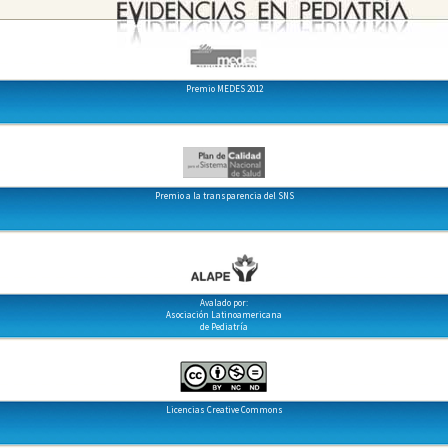
Premio MEDES 2012
Premio a la transparencia del SNS
Avalado por:
Asociación Latinoamericana
de Pediatría
Licencias Creative Commons