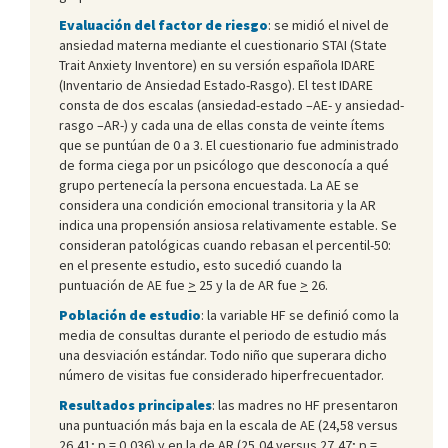
Evaluación del factor de riesgo
: se midió el nivel de
ansiedad materna mediante el cuestionario STAI (State
Trait Anxiety Inventore) en su versión española IDARE
(Inventario de Ansiedad Estado-Rasgo). El test IDARE
consta de dos escalas (ansiedad-estado –AE- y ansiedad-
rasgo –AR-) y cada una de ellas consta de veinte ítems
que se puntúan de 0 a 3. El cuestionario fue administrado
de forma ciega por un psicólogo que desconocía a qué
grupo pertenecía la persona encuestada. La AE se
considera una condición emocional transitoria y la AR
indica una propensión ansiosa relativamente estable. Se
consideran patológicas cuando rebasan el percentil-50:
en el presente estudio, esto sucedió cuando la
puntuación de AE fue
>
25 y la de AR fue
>
26.
Población de estudio
: la variable HF se definió como la
media de consultas durante el periodo de estudio más
una desviación estándar. Todo niño que superara dicho
número de visitas fue considerado hiperfrecuentador.
Resultados principales
: las madres no HF presentaron
una puntuación más baja en la escala de AE (24,58 versus
26,41; p = 0,036) y en la de AR (25,04 versus 27,47; p =