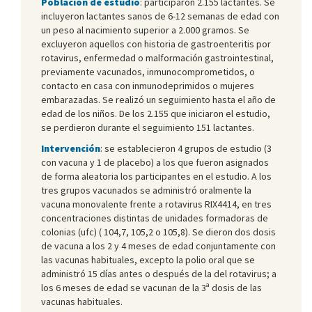
Población de estudio
: participaron 2.155 lactantes. Se
incluyeron lactantes sanos de 6-12 semanas de edad con
un peso al nacimiento superior a 2.000 gramos. Se
excluyeron aquellos con historia de gastroenteritis por
rotavirus, enfermedad o malformación gastrointestinal,
previamente vacunados, inmunocomprometidos, o
contacto en casa con inmunodeprimidos o mujeres
embarazadas. Se realizó un seguimiento hasta el año de
edad de los niños. De los 2.155 que iniciaron el estudio,
se perdieron durante el seguimiento 151 lactantes.
Intervención
: se establecieron 4 grupos de estudio (3
con vacuna y 1 de placebo) a los que fueron asignados
de forma aleatoria los participantes en el estudio. A los
tres grupos vacunados se administró oralmente la
vacuna monovalente frente a rotavirus RIX4414, en tres
concentraciones distintas de unidades formadoras de
colonias (ufc) ( 104,7, 105,2 o 105,8). Se dieron dos dosis
de vacuna a los 2 y 4 meses de edad conjuntamente con
las vacunas habituales, excepto la polio oral que se
administró 15 días antes o después de la del rotavirus; a
los 6 meses de edad se vacunan de la 3ª dosis de las
vacunas habituales.