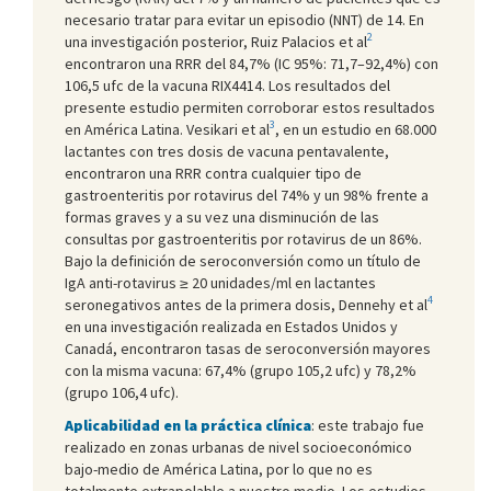
necesario tratar para evitar un episodio (NNT) de 14. En
2
una investigación posterior, Ruiz Palacios et al
encontraron una RRR del 84,7% (IC 95%: 71,7–92,4%) con
106,5 ufc de la vacuna RIX4414. Los resultados del
presente estudio permiten corroborar estos resultados
3
en América Latina. Vesikari et al
, en un estudio en 68.000
lactantes con tres dosis de vacuna pentavalente,
encontraron una RRR contra cualquier tipo de
gastroenteritis por rotavirus del 74% y un 98% frente a
formas graves y a su vez una disminución de las
consultas por gastroenteritis por rotavirus de un 86%.
Bajo la definición de seroconversión como un título de
IgA anti-rotavirus ≥ 20 unidades/ml en lactantes
4
seronegativos antes de la primera dosis, Dennehy et al
en una investigación realizada en Estados Unidos y
Canadá, encontraron tasas de seroconversión mayores
con la misma vacuna: 67,4% (grupo 105,2 ufc) y 78,2%
(grupo 106,4 ufc).
Aplicabilidad en la práctica clínica
: este trabajo fue
realizado en zonas urbanas de nivel socioeconómico
bajo-medio de América Latina, por lo que no es
totalmente extrapolable a nuestro medio. Los estudios