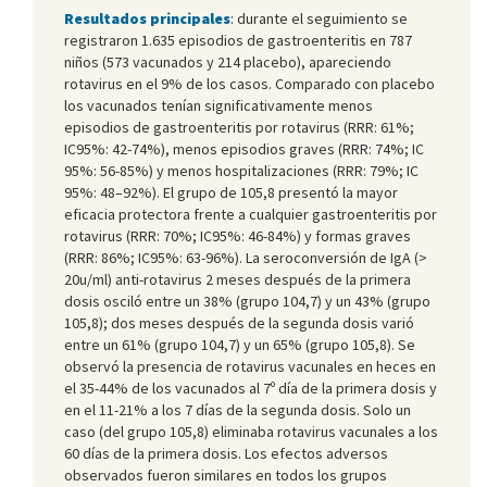
Resultados principales
: durante el seguimiento se
registraron 1.635 episodios de gastroenteritis en 787
niños (573 vacunados y 214 placebo), apareciendo
rotavirus en el 9% de los casos. Comparado con placebo
los vacunados tenían significativamente menos
episodios de gastroenteritis por rotavirus (RRR: 61%;
IC95%: 42-74%), menos episodios graves (RRR: 74%; IC
95%: 56-85%) y menos hospitalizaciones (RRR: 79%; IC
95%: 48–92%). El grupo de 105,8 presentó la mayor
eficacia protectora frente a cualquier gastroenteritis por
rotavirus (RRR: 70%; IC95%: 46-84%) y formas graves
(RRR: 86%; IC95%: 63-96%). La seroconversión de IgA (>
20u/ml) anti-rotavirus 2 meses después de la primera
dosis osciló entre un 38% (grupo 104,7) y un 43% (grupo
105,8); dos meses después de la segunda dosis varió
entre un 61% (grupo 104,7) y un 65% (grupo 105,8). Se
observó la presencia de rotavirus vacunales en heces en
el 35-44% de los vacunados al 7º día de la primera dosis y
en el 11-21% a los 7 días de la segunda dosis. Solo un
caso (del grupo 105,8) eliminaba rotavirus vacunales a los
60 días de la primera dosis. Los efectos adversos
observados fueron similares en todos los grupos