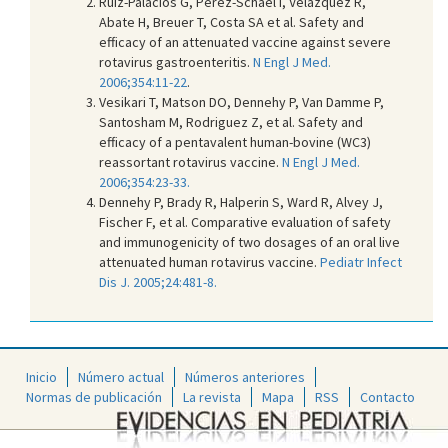
Ruiz-Palacios G, Pérez-Schael I, Velázquez R,
Abate H, Breuer T, Costa SA et al. Safety and
efficacy of an attenuated vaccine against severe
rotavirus gastroenteritis.
N Engl J Med.
2006;354:11-22
.
Vesikari T, Matson DO, Dennehy P, Van Damme P,
Santosham M, Rodriguez Z, et al. Safety and
efficacy of a pentavalent human-bovine (WC3)
reassortant rotavirus vaccine.
N Engl J Med.
2006;354:23-33.
Dennehy P, Brady R, Halperin S, Ward R, Alvey J,
Fischer F, et al. Comparative evaluation of safety
and immunogenicity of two dosages of an oral live
attenuated human rotavirus vaccine.
Pediatr Infect
Dis J. 2005;24:481-8.
Inicio
Número actual
Números anteriores
Normas de publicación
La revista
Mapa
RSS
Contacto