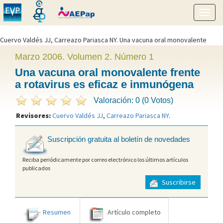
Mostr
menú
Cuervo Valdés JJ, Carreazo Pariasca NY. Una vacuna oral monovalente
frente a rotavirus es eficaz e inmunógena. Evid Pediatr. 2006;2:11." />
Marzo 2006. Volumen 2. Número 1
Una vacuna oral monovalente frente
a rotavirus es eficaz e inmunógena
Valoración: 0 (0 Votos)
Revisores:
Cuervo Valdés JJ
,
Carreazo Pariasca NY
.
Suscripción gratuita al boletín de novedades
Reciba periódicamente por correo electrónico los últimos artículos
publicados
Suscribirse
Resumen
Artículo completo