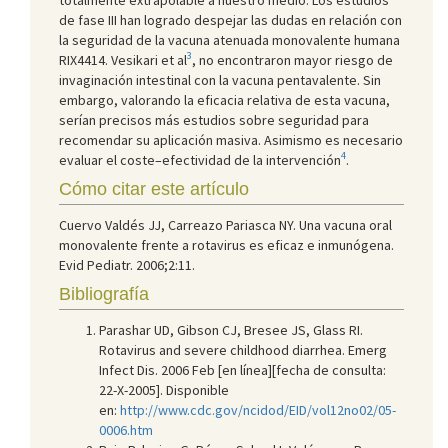
de fase III han logrado despejar las dudas en relación con
la seguridad de la vacuna atenuada monovalente humana
3
RIX4414. Vesikari et al
, no encontraron mayor riesgo de
invaginación intestinal con la vacuna pentavalente. Sin
embargo, valorando la eficacia relativa de esta vacuna,
serían precisos más estudios sobre seguridad para
recomendar su aplicación masiva. Asimismo es necesario
4
evaluar el coste–efectividad de la intervención
.
Cómo citar este artículo
Cuervo Valdés JJ, Carreazo Pariasca NY. Una vacuna oral
monovalente frente a rotavirus es eficaz e inmunógena.
Evid Pediatr. 2006;2:11
.
Bibliografía
Parashar UD, Gibson CJ, Bresee JS, Glass RI.
Rotavirus and severe childhood diarrhea. Emerg
Infect Dis. 2006 Feb [en línea][fecha de consulta:
22-X-2005]. Disponible
en:
http://www.cdc.gov/ncidod/EID/vol12no02/05-
0006.htm