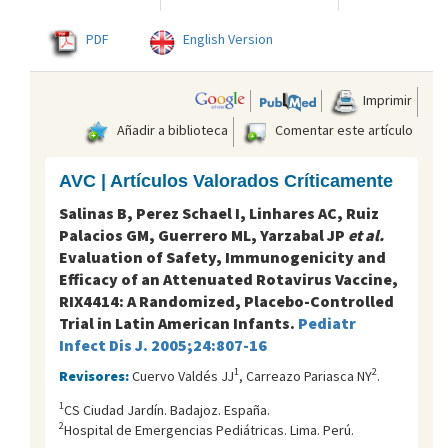
PDF
English Version
Imprimir
Añadir a biblioteca
Comentar este artículo
AVC | Artículos Valorados Críticamente
Salinas B, Perez Schael I, Linhares AC, Ruiz
Palacios GM, Guerrero ML, Yarzabal JP
et al.
Evaluation of Safety, Immunogenicity and
Efficacy of an Attenuated Rotavirus Vaccine,
RIX4414: A Randomized, Placebo-Controlled
Trial in Latin American Infants.
Pediatr
Infect Dis J. 2005;24:807-16
1
2
Revisores:
Cuervo Valdés JJ
, Carreazo Pariasca NY
.
1
CS Ciudad Jardín. Badajoz. España.
2
Hospital de Emergencias Pediátricas. Lima. Perú.