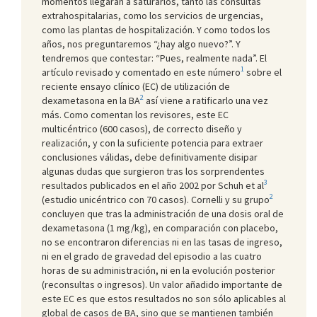
momentos llegarán a saturarlos, tanto las consultas
extrahospitalarias, como los servicios de urgencias,
como las plantas de hospitalización. Y como todos los
años, nos preguntaremos “¿hay algo nuevo?”. Y
tendremos que contestar: “Pues, realmente nada”. El
1
artículo revisado y comentado en este número
sobre el
reciente ensayo clínico (EC) de utilización de
2
dexametasona en la BA
así viene a ratificarlo una vez
más. Como comentan los revisores, este EC
multicéntrico (600 casos), de correcto diseño y
realización, y con la suficiente potencia para extraer
conclusiones válidas, debe definitivamente disipar
algunas dudas que surgieron tras los sorprendentes
3
resultados publicados en el año 2002 por Schuh et al
2
(estudio unicéntrico con 70 casos). Cornelli y su grupo
concluyen que tras la administración de una dosis oral de
dexametasona (1 mg/kg), en comparación con placebo,
no se encontraron diferencias ni en las tasas de ingreso,
ni en el grado de gravedad del episodio a las cuatro
horas de su administración, ni en la evolución posterior
(reconsultas o ingresos). Un valor añadido importante de
este EC es que estos resultados no son sólo aplicables al
global de casos de BA, sino que se mantienen también