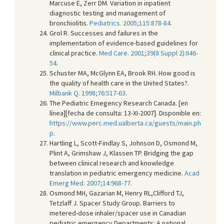
Marcuse E, Zerr DM. Variation in inpatient
diagnostic testing and management of
bronchiolitis.
Pediatrics. 2005;115:878-84
.
Grol R. Successes and failures in the
implementation of evidence-based guidelines for
clinical practice.
Med Care. 2001;39(8 Suppl 2):II46-
54
.
Schuster MA, McGlynn EA, Brook RH. How good is
the quality of health care in the United States?.
Milbank Q. 1998;76:517-63
.
The Pediatric Emegency Research Canada. [en
línea][fecha de consulta: 13-XI-2007]. Disponible en:
https://www.perc.med.ualberta.ca/guests/main.ph
p
.
Hartling L, Scott-Findlay S, Johnson D, Osmond M,
Plint A, Grimshaw J, Klassen TP. Bridging the gap
between clinical research and knowledge
translation in pediatric emergency medicine.
Acad
Emerg Med. 2007;14:968-77
.
Osmond MH, Gazarian M, Henry RL,Clifford TJ,
Tetzlaff J. Spacer Study Group. Barriers to
metered-dose inhaler/spacer use in Canadian
pediatric emergency Departments: A national