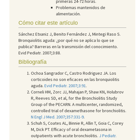
primeras 24-72 horas.
Problemas mantenidos de
alimentación.
Cómo citar este artículo
Sánchez Etxaniz J, Benito Fernández J, Mintegi Raso S.
Bronquiolitis aguda: ¿por qué no se aplica lo que se
publica? Barreras en la transmisión del conocimiento.
Evid Pediatr. 2007;3:88.
Bibliografía
Ochoa Sangrador C, Castro Rodriguez JA. Los
corticoides no son eficaces en las bronquiolitis
aguda.
Evid Pediatr. 2007;3:91
.
Corneli HM, Zorc JJ, Mahajan P, Shaw KN, Holubrov
R, Reeves SD, et al, for the Bronchiolitis Study
Group of the PECARN. A multicenter, randomized,
controlled trial of dexamethasone for bronchiolitis.
N Engl J Med. 2007;357:331-9
.
Schuh S, Coates AL, Binnie R, Allin T, Goia C, Corey
M, Dick PT. Efficacy of oral dexametasona in
outpatients with acute bronchiolitis.
J Pediatr.