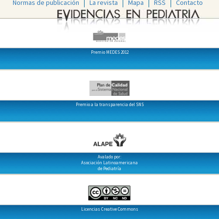
Normas de publicación
La revista
Mapa
RSS
Contacto
Premio MEDES 2012
Premio a la transparencia del SNS
Avalado por:
Asociación Latinoamericana
de Pediatría
Licencias Creative Commons