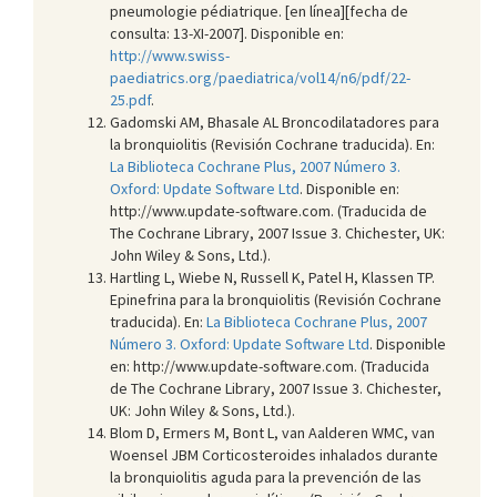
pneumologie pédiatrique. [en línea][fecha de
consulta: 13-XI-2007]. Disponible en:
http://www.swiss-
paediatrics.org/paediatrica/vol14/n6/pdf/22-
25.pdf
.
Gadomski AM, Bhasale AL Broncodilatadores para
la bronquiolitis (Revisión Cochrane traducida). En:
La Biblioteca Cochrane Plus, 2007 Número 3.
Oxford: Update Software Ltd
. Disponible en:
http://www.update-software.com. (Traducida de
The Cochrane Library, 2007 Issue 3. Chichester, UK:
John Wiley & Sons, Ltd.).
Hartling L, Wiebe N, Russell K, Patel H, Klassen TP.
Epinefrina para la bronquiolitis (Revisión Cochrane
traducida). En:
La Biblioteca Cochrane Plus, 2007
Número 3. Oxford: Update Software Ltd
. Disponible
en: http://www.update-software.com. (Traducida
de The Cochrane Library, 2007 Issue 3. Chichester,
UK: John Wiley & Sons, Ltd.).
Blom D, Ermers M, Bont L, van Aalderen WMC, van
Woensel JBM Corticosteroides inhalados durante
la bronquiolitis aguda para la prevención de las