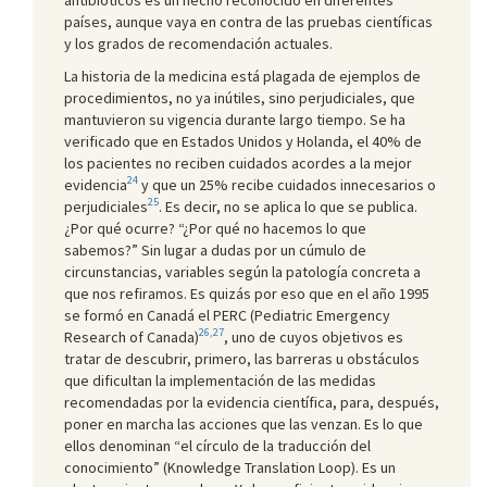
países, aunque vaya en contra de las pruebas científicas
y los grados de recomendación actuales.
La historia de la medicina está plagada de ejemplos de
procedimientos, no ya inútiles, sino perjudiciales, que
mantuvieron su vigencia durante largo tiempo. Se ha
verificado que en Estados Unidos y Holanda, el 40% de
los pacientes no reciben cuidados acordes a la mejor
24
evidencia
y que un 25% recibe cuidados innecesarios o
25
perjudiciales
. Es decir, no se aplica lo que se publica.
¿Por qué ocurre? “¿Por qué no hacemos lo que
sabemos?” Sin lugar a dudas por un cúmulo de
circunstancias, variables según la patología concreta a
que nos refiramos. Es quizás por eso que en el año 1995
se formó en Canadá el PERC (Pediatric Emergency
26,27
Research of Canada)
, uno de cuyos objetivos es
tratar de descubrir, primero, las barreras u obstáculos
que dificultan la implementación de las medidas
recomendadas por la evidencia científica, para, después,
poner en marcha las acciones que las venzan. Es lo que
ellos denominan “el círculo de la traducción del
conocimiento” (Knowledge Translation Loop). Es un