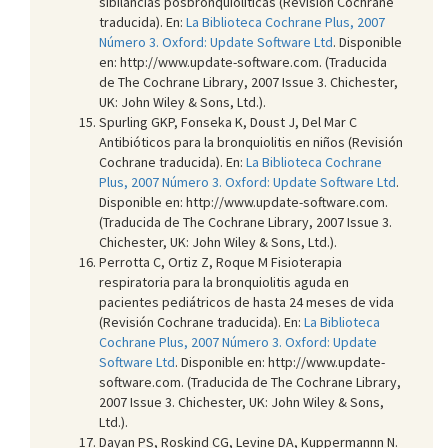
sibilancias posbronquiolíticas (Revisión Cochrane
traducida). En:
La Biblioteca Cochrane Plus, 2007
Número 3. Oxford: Update Software Ltd
. Disponible
en: http://www.update-software.com. (Traducida
de The Cochrane Library, 2007 Issue 3. Chichester,
UK: John Wiley & Sons, Ltd.).
Spurling GKP, Fonseka K, Doust J, Del Mar C
Antibióticos para la bronquiolitis en niños (Revisión
Cochrane traducida). En:
La Biblioteca Cochrane
Plus, 2007 Número 3. Oxford: Update Software Ltd
.
Disponible en: http://www.update-software.com.
(Traducida de The Cochrane Library, 2007 Issue 3.
Chichester, UK: John Wiley & Sons, Ltd.).
Perrotta C, Ortiz Z, Roque M Fisioterapia
respiratoria para la bronquiolitis aguda en
pacientes pediátricos de hasta 24 meses de vida
(Revisión Cochrane traducida). En:
La Biblioteca
Cochrane Plus, 2007 Número 3. Oxford: Update
Software Ltd
. Disponible en: http://www.update-
software.com. (Traducida de The Cochrane Library,
2007 Issue 3. Chichester, UK: John Wiley & Sons,
Ltd.).
Dayan PS, Roskind CG, Levine DA, Kuppermannn N.