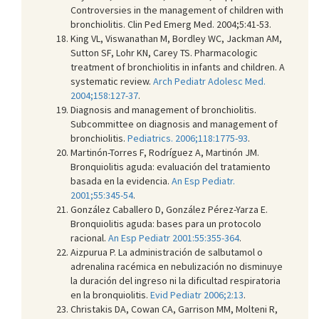
Controversies in the management of children with
bronchiolitis. Clin Ped Emerg Med. 2004;5:41-53.
King VL, Viswanathan M, Bordley WC, Jackman AM,
Sutton SF, Lohr KN, Carey TS. Pharmacologic
treatment of bronchiolitis in infants and children. A
systematic review.
Arch Pediatr Adolesc Med.
2004;158:127-37
.
Diagnosis and management of bronchiolitis.
Subcommittee on diagnosis and management of
bronchiolitis.
Pediatrics. 2006;118:1775-93
.
Martinón-Torres F, Rodríguez A, Martinón JM.
Bronquiolitis aguda: evaluación del tratamiento
basada en la evidencia.
An Esp Pediatr.
2001;55:345-54
.
González Caballero D, González Pérez-Yarza E.
Bronquiolitis aguda: bases para un protocolo
racional.
An Esp Pediatr 2001:55:355-364
.
Aizpurua P. La administración de salbutamol o
adrenalina racémica en nebulización no disminuye
la duración del ingreso ni la dificultad respiratoria
en la bronquiolitis.
Evid Pediatr 2006;2:13
.
Christakis DA, Cowan CA, Garrison MM, Molteni R,