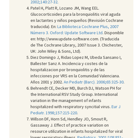
2002;140:27-32.
Patel H, Platt R, Lozano JM, Wang EEL.
Glucocorticoides para la bronquiolitis viral aguda
en lactantes y niños pequeños (Revisión Cochrane
traducida). En:
La Biblioteca Cochrane Plus, 2007
Número 3. Oxford: Update Software Ltd
. Disponible
en: http://www.update-software.com. (Traducida
de The Cochrane Library, 2007 Issue 3. Chichester,
UK: John Wiley & Sons, Ltd).
Diez Domingo J, Ridao Lopez M, Ubeda Sansano I,
Ballester Sanz A. Incidencia y costes de la
hospitalizacion por bronquiolitis y de las
infecciones por VRS en la Comunidad Valenciana.
Años 2001 y 2002.
An Pediatr (Barc). 2006;65:325-30
.
Behrendt CE, Decker MD, Burch DJ, Watson PH for
the International RSV Study Group. International
variation in the management of infants
hospitalized with respiratory syncitial virus.
Eur J
Pediatr. 1998;157:215-220
.
Willson DF, Horn Sd, Hendley JO, Smout R,
Gassaway J. Effect of practice variation on
resource utilization in infants hospitalized for viral
lower respiratory illness.
Pediatrics. 2001;108:851-