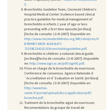
5
.
Bronchiolitis Guideline Team, Cincinnati Children's
Hospital Medical Center: Evidence based clinical
practice guideline for medical management of
bronchiolitis in infants 1 year of age or less
presenting with a first time episode [en línea]
[fecha de consulta: 13-XI-2007]. Disponible en:
http://www.cincinnatichildrens.org/NR/rdonlyres/0
B7B99D7-DB3E-4186-B2FC-
71539E23421E/0/bronchiolitisguideline.pdf
.
Bronchiolitis in children: a national clinical guide.
[en línea][fecha de consulta: 13-XI-2007]. Disponible
en:
http://www.sign.ac.uk/pdf/sign91.pdf
.
Prise en charge de la bronchiolite du nourrisson.
Conference de consensus. Agence Nationale d
´Accreditation et d´Evaluation en Santé. [en línea]
[fecha de consulta: 13-XI-2007]. Disponible en:
http://www.has-
sante.fr/portail/upload/docs/application/pdf/
bronchio.pdf
.
Traitment de la bronchiolite aiguë du nourrisson.
Recomendations du groupe de travail de