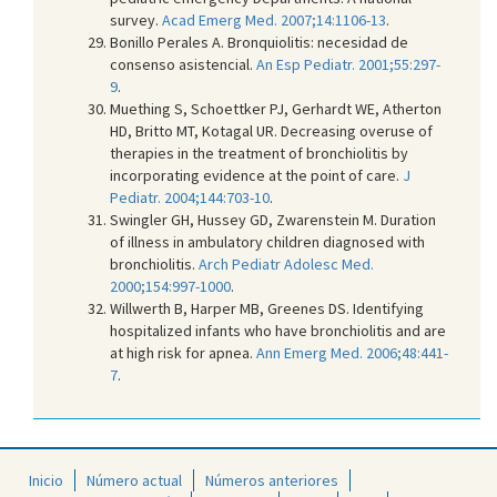
survey.
Acad Emerg Med. 2007;14:1106-13
.
Bonillo Perales A. Bronquiolitis: necesidad de
consenso asistencial.
An Esp Pediatr. 2001;55:297-
9
.
Muething S, Schoettker PJ, Gerhardt WE, Atherton
HD, Britto MT, Kotagal UR. Decreasing overuse of
therapies in the treatment of bronchiolitis by
incorporating evidence at the point of care.
J
Pediatr. 2004;144:703-10
.
Swingler GH, Hussey GD, Zwarenstein M. Duration
of illness in ambulatory children diagnosed with
bronchiolitis.
Arch Pediatr Adolesc Med.
2000;154:997-1000
.
Willwerth B, Harper MB, Greenes DS. Identifying
hospitalized infants who have bronchiolitis and are
at high risk for apnea.
Ann Emerg Med. 2006;48:441-
7
.
Inicio
Número actual
Números anteriores