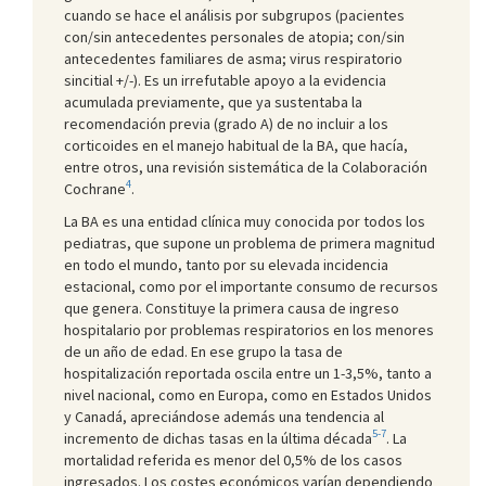
cuando se hace el análisis por subgrupos (pacientes
con/sin antecedentes personales de atopia; con/sin
antecedentes familiares de asma; virus respiratorio
sincitial +/-). Es un irrefutable apoyo a la evidencia
acumulada previamente, que ya sustentaba la
recomendación previa (grado A) de no incluir a los
corticoides en el manejo habitual de la BA, que hacía,
entre otros, una revisión sistemática de la Colaboración
4
Cochrane
.
La BA es una entidad clínica muy conocida por todos los
pediatras, que supone un problema de primera magnitud
en todo el mundo, tanto por su elevada incidencia
estacional, como por el importante consumo de recursos
que genera. Constituye la primera causa de ingreso
hospitalario por problemas respiratorios en los menores
de un año de edad. En ese grupo la tasa de
hospitalización reportada oscila entre un 1-3,5%, tanto a
nivel nacional, como en Europa, como en Estados Unidos
y Canadá, apreciándose además una tendencia al
5-7
incremento de dichas tasas en la última década
. La
mortalidad referida es menor del 0,5% de los casos
ingresados. Los costes económicos varían dependiendo