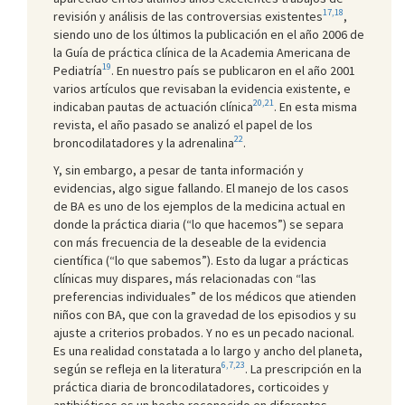
17,18
revisión y análisis de las controversias existentes
,
siendo uno de los últimos la publicación en el año 2006 de
la Guía de práctica clínica de la Academia Americana de
19
Pediatría
. En nuestro país se publicaron en el año 2001
varios artículos que revisaban la evidencia existente, e
20,21
indicaban pautas de actuación clínica
. En esta misma
revista, el año pasado se analizó el papel de los
22
broncodilatadores y la adrenalina
.
Y, sin embargo, a pesar de tanta información y
evidencias, algo sigue fallando. El manejo de los casos
de BA es uno de los ejemplos de la medicina actual en
donde la práctica diaria (“lo que hacemos”) se separa
con más frecuencia de la deseable de la evidencia
científica (“lo que sabemos”). Esto da lugar a prácticas
clínicas muy dispares, más relacionadas con “las
preferencias individuales” de los médicos que atienden
niños con BA, que con la gravedad de los episodios y su
ajuste a criterios probados. Y no es un pecado nacional.
Es una realidad constatada a lo largo y ancho del planeta,
6,7,23
según se refleja en la literatura
. La prescripción en la
práctica diaria de broncodilatadores, corticoides y
antibióticos es un hecho reconocido en diferentes