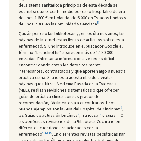
del sistema sanitario: a principios de esta década se
estimaba que el coste medio por caso hospitalizado era
de unos 1.600 € en Holanda, de 6.000 en Estados Unidos y
5
de unos 2.300 en la Comunidad Valenciana
.
Quizás por eso las bibliotecas y, en los últimos años, las
páginas de Internet están llenas de artículos sobre esta
enfermedad. Si uno introduce en el buscador Google el
término “bronchiolitis” aparecen más de 1.180.000
entradas. Entre tanta información a veces es difícil
encontrar donde están los datos realmente
interesantes, contrastados y que aporten algo a nuestra
práctica diaria. Si uno está acostumbrado a visitar
páginas que utilizan Medicina Basada en la Evidencia
(MBE), realizan revisiones sistemáticas o que ofrecen
guías de práctica clínica con sus grados de
recomendación, fácilmente va a encontrarlos. Unos
8
buenos ejemplos son la Guía del Hospital de Cincinnati
,
9
10
11
las Guías de actuación británica
, francesa
o suiza
. O
las periódicas revisiones de la Biblioteca Cochrane en
diferentes cuestiones relacionadas con la
4,12-16
enfermedad
. En diferentes revistas pediátricas han
aparecido en los últimos años excelentes trabajos de