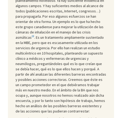
planteamiento novedoso. Ya hay suficiente evidencia en
algunos campos. Y hay suficientes medios al alcance de
todos (publicaciones escritas, Internet, congresos…)
para propagarla. Por eso algunos esfuerzos se han
orientar de otra forma. Un ejemplo es lo que ha hecho
este grupo canadiense para mejorar la utilización de las
cámaras de inhalación en el manejo de las crisis
28
asmáticas
. Es un tratamiento ampliamente sustentado
en la MBE, pero que es escasamente utilizada en los
servicios de urgencia. Por ello han realizan un estudio
multicéntrico en 10 hospitales, planteando un supuesto
clínico a médicos y enfermeras de urgencias y
neumólogos, preguntándoles qué es lo que creían que
se debía hacer, qué es lo que ellos hacen y porqué. A
partir de ahí analizan las diferentes barreras encontradas
y posibles acciones correctoras. Creemos que éste es
un campo prometedor en el que debiéramos trabajar
más en nuestro medio. En el ámbito de la BA que nos
ocupa y, aunque nosotros no hemos realizado aún dicha
encuesta, y por lo tanto son hipótesis de trabajo, hemos
hecho un análisis de las posibles barreras existentes y
de las acciones que las pudieran contrarrestar: