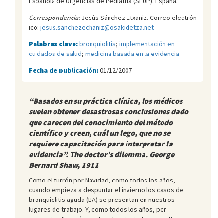
Española de Urgencias de Pediatrí­a (SEUP). España.
Correspondencia:
Jesús Sánchez Etxaniz. Correo electrón
ico:
jesus.sanchezechaniz@osakidetza.net
Palabras clave:
bronquiolitis
;
implementación en
cuidados de salud
;
medicina basada en la evidencia
Fecha de publicación:
01/12/2007
“Basados en su práctica clínica, los médicos
suelen obtener desastrosas conclusiones dado
que carecen del conocimiento del método
científico y creen, cuál un lego, que no se
requiere capacitación para interpretar la
evidencia”. The doctor’s dilemma. George
Bernard Shaw, 1911
Como el turrón por Navidad, como todos los años,
cuando empieza a despuntar el invierno los casos de
bronquiolitis aguda (BA) se presentan en nuestros
lugares de trabajo. Y, como todos los años, por