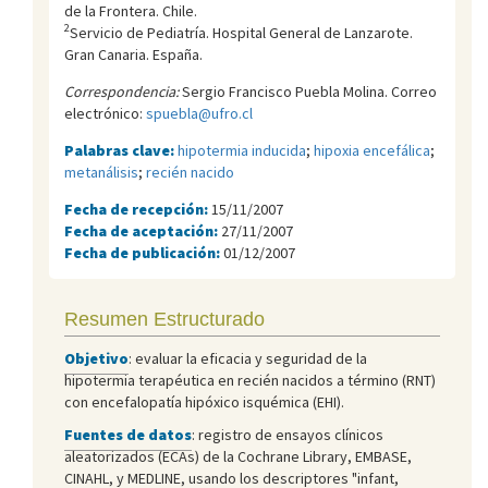
de la Frontera. Chile.
2
Servicio de Pediatría. Hospital General de Lanzarote.
Gran Canaria. España.
Correspondencia:
Sergio Francisco Puebla Molina. Correo
electrónico:
spuebla@ufro.cl
Palabras clave:
hipotermia inducida
;
hipoxia encefálica
;
metanálisis
;
recién nacido
Fecha de recepción:
15/11/2007
Fecha de aceptación:
27/11/2007
Fecha de publicación:
01/12/2007
Resumen Estructurado
Objetivo
: evaluar la eficacia y seguridad de la
hipotermia terapéutica en recién nacidos a término (RNT)
con encefalopatía hipóxico isquémica (EHI).
Fuentes de datos
: registro de ensayos clínicos
aleatorizados (ECAs) de la Cochrane Library, EMBASE,
CINAHL, y MEDLINE, usando los descriptores "infant,