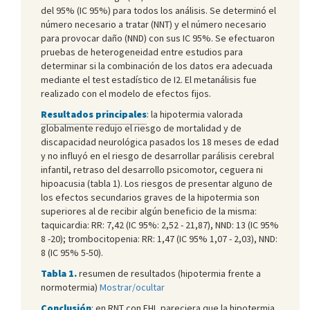
del 95% (IC 95%) para todos los análisis. Se determinó el
número necesario a tratar (NNT) y el número necesario
para provocar daño (NND) con sus IC 95%. Se efectuaron
pruebas de heterogeneidad entre estudios para
determinar si la combinación de los datos era adecuada
mediante el test estadístico de I
2
. El metanálisis fue
realizado con el modelo de efectos fijos.
Resultados principales
: la hipotermia valorada
globalmente redujo el riesgo de mortalidad y de
discapacidad neurológica pasados los 18 meses de edad
y no influyó en el riesgo de desarrollar parálisis cerebral
infantil, retraso del desarrollo psicomotor, ceguera ni
hipoacusia (tabla 1). Los riesgos de presentar alguno de
los efectos secundarios graves de la hipotermia son
superiores al de recibir algún beneficio de la misma:
taquicardia: RR: 7,42 (IC 95%: 2,52 - 21,87), NND: 13 (IC 95%
8 -20); trombocitopenia: RR: 1,47 (IC 95% 1,07 - 2,03), NND:
8 (IC 95% 5-50).
Tabla 1.
resumen de resultados (hipotermia frente a
normotermia)
Mostrar/ocultar
Conclusión
: en RNT con EHI, pareciera que la hipotermia