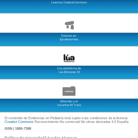
Licencias Creative Commons
Estamos en:
Epistemonikos
Una plataforma de:
Lúa Ediciones 3.0
Adheridos a la
iniciativa All Trials
El contenido de Evidencias en Pediatría está sujeto a las condiciones de la licencia
Creative Commons
Reconocimiento-No comercial-Sin obras derivadas 4.0 España
ISSN | 1885-7388
Política de privacidad
|
Ayudas técnicas