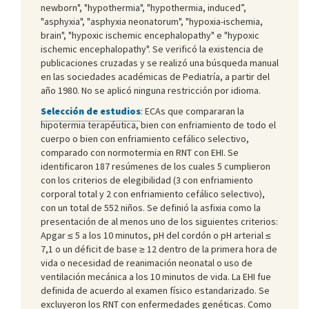
newborn", "hypothermia", "hypothermia, induced”,
"asphyxia", "asphyxia neonatorum", "hypoxia-ischemia,
brain", "hypoxic ischemic encephalopathy" e "hypoxic
ischemic encephalopathy". Se verificó la existencia de
publicaciones cruzadas y se realizó una búsqueda manual
en las sociedades académicas de Pediatría, a partir del
año 1980. No se aplicó ninguna restricción por idioma.
Selección de estudios
: ECAs que compararan la
hipotermia terapéutica, bien con enfriamiento de todo el
cuerpo o bien con enfriamiento cefálico selectivo,
comparado con normotermia en RNT con EHI. Se
identificaron 187 resúmenes de los cuales 5 cumplieron
con los criterios de elegibilidad (3 con enfriamiento
corporal total y 2 con enfriamiento cefálico selectivo),
con un total de 552 niños. Se definió la asfixia como la
presentación de al menos uno de los siguientes criterios:
Apgar ≤ 5 a los 10 minutos, pH del cordón o pH arterial ≤
7,1 o un déficit de base ≥ 12 dentro de la primera hora de
vida o necesidad de reanimación neonatal o uso de
ventilación mecánica a los 10 minutos de vida. La EHI fue
definida de acuerdo al examen físico estandarizado. Se
excluyeron los RNT con enfermedades genéticas. Como