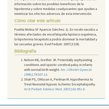
información sobre los posibles beneficios de la
hipotermia y sobre medidas coadyuvantes que ayuden a
minimizar los efectos adversos de esta intervención.
Cómo citar este artículo
Puebla Molina SF Aparicio Sánchez JL. En recién nacidos a
término afectados de encefalopatía hipóxico-isquémica,
la hipotermia terapéutica podría disminuir la mortalidad y
las secuelas graves. Evid Pediatr. 2007;3:106.
Bibliografía
Nelson KB, Grether JK. Potentially asphyxiating
conditions and spastic cerebral palsy in infants
with normal birth weight.
Am J Obstet Gynecol.
1998;179:507-13
.
Shah PS, Ohlsson A, Perlman M. Hypothermia to
Treat Neonatal Hypoxic Ischemic Encephalopathy.
Arch Pediatr Adolesc Med. 2007;161:951-8
.