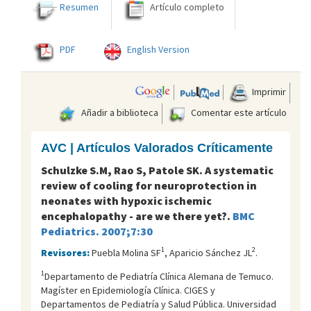
Resumen
Artículo completo
PDF
English Version
Imprimir
Añadir a biblioteca
Comentar este artículo
AVC | Artículos Valorados Críticamente
Schulzke S.M, Rao S, Patole SK. A systematic
review of cooling for neuroprotection in
neonates with hypoxic ischemic
encephalopathy - are we there yet?.
BMC
Pediatrics. 2007;7:30
1
2
Revisores:
Puebla Molina SF
, Aparicio Sánchez JL
.
1
Departamento de Pediatrí­a Clí­nica Alemana de Temuco.
Magí­ster en Epidemiologí­a Clí­nica. CIGES y
Departamentos de Pediatrí­a y Salud Pública. Universidad