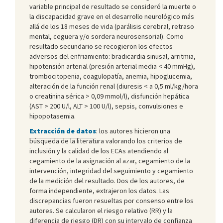
variable principal de resultado se consideró la muerte o
la discapacidad grave en el desarrollo neurológico más
allá de los 18 meses de vida (parálisis cerebral, retraso
mental, ceguera y/o sordera neurosensorial). Como
resultado secundario se recogieron los efectos
adversos del enfriamiento: bradicardia sinusal, arritmia,
hipotensión arterial (presión arterial media < 40 mmHg),
trombocitopenia, coagulopatía, anemia, hipoglucemia,
alteración de la función renal (diuresis < a 0,5 ml/kg/hora
o creatinina sérica > 0,09 mmol/l), disfunción hepática
(AST > 200 U/l, ALT > 100 U/l), sepsis, convulsiones e
hipopotasemia.
Extracción de datos
: los autores hicieron una
búsqueda de la literatura valorando los criterios de
inclusión y la calidad de los ECAs atendiendo al
cegamiento de la asignación al azar, cegamiento de la
intervención, integridad del seguimiento y cegamiento
de la medición del resultado. Dos de los autores, de
forma independiente, extrajeron los datos. Las
discrepancias fueron resueltas por consenso entre los
autores. Se calcularon el riesgo relativo (RR) y la
diferencia de riesgo (DR) con su intervalo de confianza