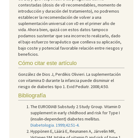
contestadas (dosis de vD recomendables, momento de
introducción y duración del tratamiento), no podremos
establecer la recomendación de volver a una
suplementación universal con vD en el primer año de
vida. Ahora bien, quizá con estos datos tampoco
podamos sustentar que sea incorrecto realizarlo, dado
el bajo esfuerzo terapéutico que conlleva su aplicación,
bajo coste y potencial favorable relación entre riesgos y
beneficios.
Cómo citar este artículo
González de Dios J, Perdikis Olivieri. La suplementación
con vitamina D durante la infancia puede disminuir el
riesgo de diabetes tipo 1. Evid Pediatr. 2008;4:50.
Bibliografía
The EURODIAB Substudy 2 Study Group. Vitamin D
supplement in early childhood and risk for Type I
(insulin-dependent) diabetes mellitus.
Diabetologia. 1999;42:51-4
.
Hyppönen E, Läärä E, Reunanen A, Järvelin MR,
Virtanen SM. Intake of vitamin D and risk of type 1