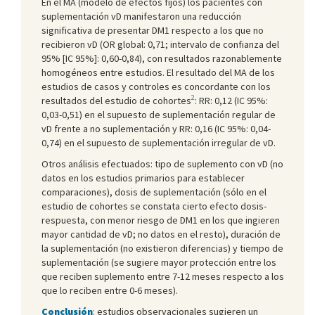
En el MA (modelo de efectos fijos) los pacientes con
suplementación vD manifestaron una reducción
significativa de presentar DM1 respecto a los que no
recibieron vD (OR global: 0,71; intervalo de confianza del
95% [IC 95%]: 0,60-0,84), con resultados razonablemente
homogéneos entre estudios. El resultado del MA de los
estudios de casos y controles es concordante con los
2
resultados del estudio de cohortes
: RR: 0,12 (IC 95%:
0,03-0,51) en el supuesto de suplementación regular de
vD frente a no suplementación y RR: 0,16 (IC 95%: 0,04-
0,74) en el supuesto de suplementación irregular de vD.
Otros análisis efectuados: tipo de suplemento con vD (no
datos en los estudios primarios para establecer
comparaciones), dosis de suplementación (sólo en el
estudio de cohortes se constata cierto efecto dosis-
respuesta, con menor riesgo de DM1 en los que ingieren
mayor cantidad de vD; no datos en el resto), duración de
la suplementación (no existieron diferencias) y tiempo de
suplementación (se sugiere mayor protección entre los
que reciben suplemento entre 7-12 meses respecto a los
que lo reciben entre 0-6 meses).
Conclusión
: estudios observacionales sugieren un