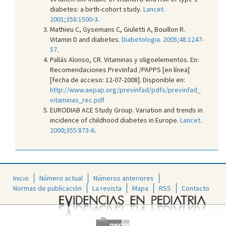
diabetes: a birth-cohort study.
Lancet.
2001;358:1500-3
.
Mathieu C, Gysemans C, Giuletti A, Bouillon R.
Vitamin D and diabetes.
Diabetologia. 2005;48:1247-
57
.
Pallás Alonso, CR. Vitaminas y oligoelementos. En:
Recomendaciones PrevInfad /PAPPS [en línea]
[fecha de acceso: 12-07-2008]. Disponible en:
http://www.aepap.org/previnfad/pdfs/previnfad_
vitaminas_rec.pdf
EURODIAB ACE Study Group. Variation and trends in
incidence of childhood diabetes in Europe.
Lancet.
2000;355:873-6
.
Inicio
Número actual
Números anteriores
Normas de publicación
La revista
Mapa
RSS
Contacto