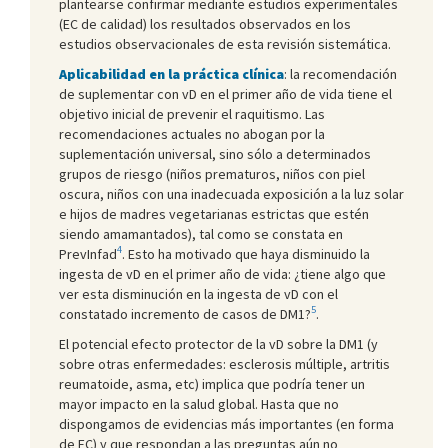
plantearse confirmar mediante estudios experimentales
(EC de calidad) los resultados observados en los
estudios observacionales de esta revisión sistemática.
Aplicabilidad en la práctica clínica
: la recomendación
de suplementar con vD en el primer año de vida tiene el
objetivo inicial de prevenir el raquitismo. Las
recomendaciones actuales no abogan por la
suplementación universal, sino sólo a determinados
grupos de riesgo (niños prematuros, niños con piel
oscura, niños con una inadecuada exposición a la luz solar
e hijos de madres vegetarianas estrictas que estén
siendo amamantados), tal como se constata en
4
PrevInfad
. Esto ha motivado que haya disminuido la
ingesta de vD en el primer año de vida: ¿tiene algo que
ver esta disminución en la ingesta de vD con el
5
constatado incremento de casos de DM1?
.
El potencial efecto protector de la vD sobre la DM1 (y
sobre otras enfermedades: esclerosis múltiple, artritis
reumatoide, asma, etc) implica que podría tener un
mayor impacto en la salud global. Hasta que no
dispongamos de evidencias más importantes (en forma
de EC) y que respondan a las preguntas aún no