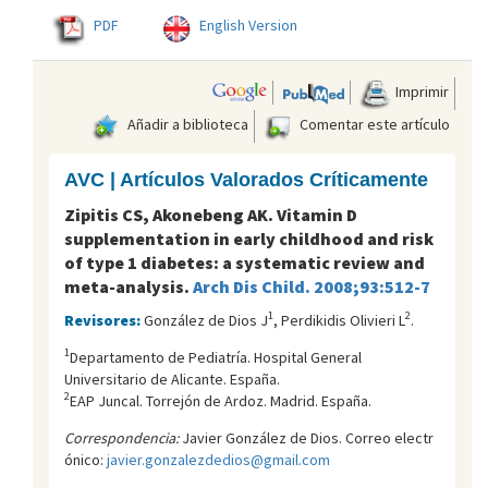
PDF
English Version
Imprimir
Añadir a biblioteca
Comentar este artículo
AVC | Artículos Valorados Críticamente
Zipitis CS, Akonebeng AK. Vitamin D
supplementation in early childhood and risk
of type 1 diabetes: a systematic review and
meta-analysis.
Arch Dis Child. 2008;93:512-7
1
2
Revisores:
González de Dios J
, Perdikidis Olivieri L
.
1
Departamento de Pediatría. Hospital General
Universitario de Alicante. España.
2
EAP Juncal. Torrejón de Ardoz. Madrid. España.
Correspondencia:
Javier González de Dios. Correo electr
ónico:
javier.gonzalezdedios@gmail.com