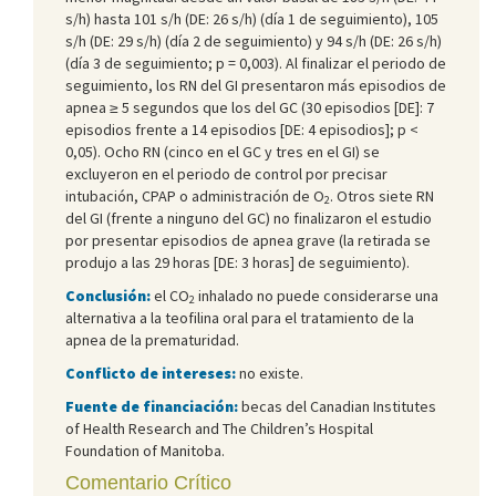
s/h) hasta 101 s/h (DE: 26 s/h) (día 1 de seguimiento), 105
s/h (DE: 29 s/h) (día 2 de seguimiento) y 94 s/h (DE: 26 s/h)
(día 3 de seguimiento; p = 0,003). Al finalizar el periodo de
seguimiento, los RN del GI presentaron más episodios de
apnea ≥ 5 segundos que los del GC (30 episodios [DE]: 7
episodios frente a 14 episodios [DE: 4 episodios]; p <
0,05). Ocho RN (cinco en el GC y tres en el GI) se
excluyeron en el periodo de control por precisar
intubación, CPAP o administración de O
. Otros siete RN
2
del GI (frente a ninguno del GC) no finalizaron el estudio
por presentar episodios de apnea grave (la retirada se
produjo a las 29 horas [DE: 3 horas] de seguimiento).
Conclusión:
el CO
inhalado no puede considerarse una
2
alternativa a la teofilina oral para el tratamiento de la
apnea de la prematuridad.
Conflicto de intereses:
no existe.
Fuente de financiación:
becas del Canadian Institutes
of Health Research and The Children’s Hospital
Foundation of Manitoba.
Comentario Crítico