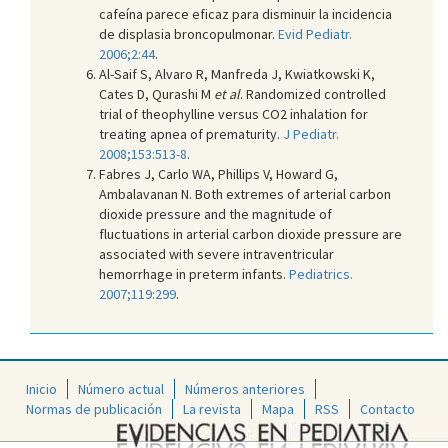
cafeína parece eficaz para disminuir la incidencia
de displasia broncopulmonar.
Evid Pediatr.
2006;2:44
.
Al-Saif S, Alvaro R, Manfreda J, Kwiatkowski K,
Cates D, Qurashi M
et al
. Randomized controlled
trial of theophylline versus CO2 inhalation for
treating apnea of prematurity.
J Pediatr.
2008;153:513-8
.
Fabres J, Carlo WA, Phillips V, Howard G,
Ambalavanan N. Both extremes of arterial carbon
dioxide pressure and the magnitude of
fluctuations in arterial carbon dioxide pressure are
associated with severe intraventricular
hemorrhage in preterm infants.
Pediatrics.
2007;119:299
.
Inicio
Número actual
Números anteriores
Normas de publicación
La revista
Mapa
RSS
Contacto