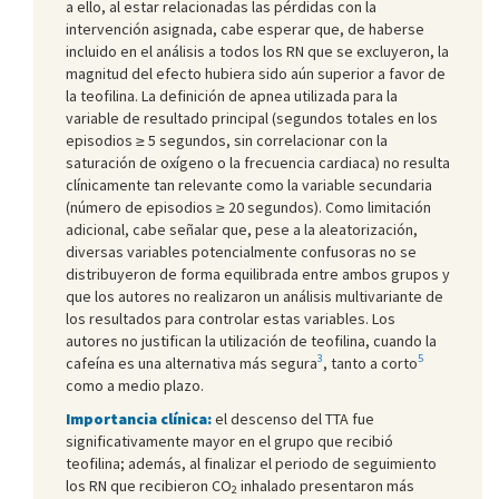
a ello, al estar relacionadas las pérdidas con la
intervención asignada, cabe esperar que, de haberse
incluido en el análisis a todos los RN que se excluyeron, la
magnitud del efecto hubiera sido aún superior a favor de
la teofilina. La definición de apnea utilizada para la
variable de resultado principal (segundos totales en los
episodios ≥ 5 segundos, sin correlacionar con la
saturación de oxígeno o la frecuencia cardiaca) no resulta
clínicamente tan relevante como la variable secundaria
(número de episodios ≥ 20 segundos). Como limitación
adicional, cabe señalar que, pese a la aleatorización,
diversas variables potencialmente confusoras no se
distribuyeron de forma equilibrada entre ambos grupos y
que los autores no realizaron un análisis multivariante de
los resultados para controlar estas variables. Los
autores no justifican la utilización de teofilina, cuando la
3
5
cafeína es una alternativa más segura
, tanto a corto
como a medio plazo.
Importancia clínica:
el descenso del TTA fue
significativamente mayor en el grupo que recibió
teofilina; además, al finalizar el periodo de seguimiento
los RN que recibieron CO
inhalado presentaron más
2