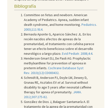
Bibliografía
Committee on fetus and newborn. American
Academy of Pediatrics. Apnea, sudden infant
death syndrome, and home monitoring.
Pediatrics.
2003;111:914
.
Bernaola Aponte G, Aparicio Sánchez JL. En los
recién nacidos afectos de apneas de la
prematuridad, el tratamiento con cafeína parece
tener un efecto beneficioso sobre el desarrollo
neurológico a largo plazo.
Evid Pediatr. 2008;4:4
.
Henderson-Smart DJ, De Paoli AG. Prophylactic
methylxanthine for prevention of apnoea in
preterm infants.
Cochrane Database Syst
Rev. 2010;(12):CD000432
.
Schmidt B, Anderson PJ, Doyle LW, Dewey D,
Grunau RE, Asztalos EV
et al
. Survival without
disability to age 5 years after neonatal caffeine
therapy for apnea of prematurity.
JAMA.
2012;307:275-82
.
González de Dios J, Balaguer Santamaría A. El
tratamiento de la apnea de la prematuridad con