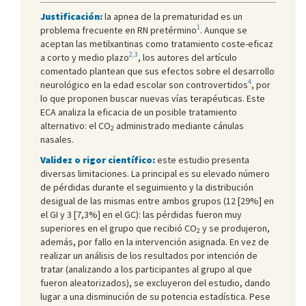
Justificación:
la apnea de la prematuridad es un
1
problema frecuente en RN pretérmino
. Aunque se
aceptan las metilxantinas como tratamiento coste-eficaz
2,3
a corto y medio plazo
, los autores del artículo
comentado plantean que sus efectos sobre el desarrollo
4
neurológico en la edad escolar son controvertidos
, por
lo que proponen buscar nuevas vías terapéuticas. Este
ECA analiza la eficacia de un posible tratamiento
alternativo: el CO
administrado mediante cánulas
2
nasales.
Validez o rigor científico:
este estudio presenta
diversas limitaciones. La principal es su elevado número
de pérdidas durante el seguimiento y la distribución
desigual de las mismas entre ambos grupos (12 [29%] en
el GI y 3 [7,3%] en el GC): las pérdidas fueron muy
superiores en el grupo que recibió CO
y se produjeron,
2
además, por fallo en la intervención asignada. En vez de
realizar un análisis de los resultados por intención de
tratar (analizando a los participantes al grupo al que
fueron aleatorizados), se excluyeron del estudio, dando
lugar a una disminución de su potencia estadística. Pese