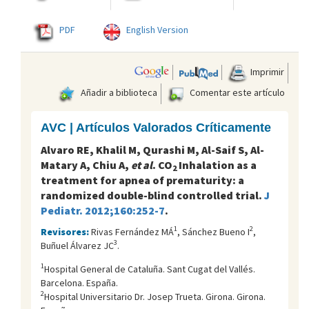
PDF
English Version
Imprimir
Añadir a biblioteca
Comentar este artículo
AVC | Artículos Valorados Críticamente
Alvaro RE, Khalil M, Qurashi M, Al-Saif S, Al-
Matary A, Chiu A,
et al
. CO
Inhalation as a
2
treatment for apnea of prematurity: a
randomized double-blind controlled trial.
J
Pediatr. 2012;160:252-7
.
1
2
Revisores:
Rivas Fernández MÁ
, Sánchez Bueno I
,
3
Buñuel Álvarez JC
.
1
Hospital General de Cataluña. Sant Cugat del Vallés.
Barcelona. España.
2
Hospital Universitario Dr. Josep Trueta. Girona. Girona.