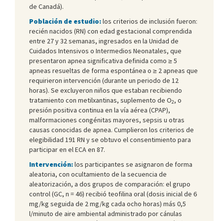
de Canadá).
Población de estudio:
los criterios de inclusión fueron:
recién nacidos (RN) con edad gestacional comprendida
entre 27 y 32 semanas, ingresados en la Unidad de
Cuidados Intensivos o Intermedios Neonatales, que
presentaron apnea significativa definida como ≥ 5
apneas resueltas de forma espontánea o ≥ 2 apneas que
requirieron intervención (durante un periodo de 12
horas). Se excluyeron niños que estaban recibiendo
tratamiento con metilxantinas, suplemento de O
, o
2
presión positiva continua en la vía aérea (CPAP),
malformaciones congénitas mayores, sepsis u otras
causas conocidas de apnea. Cumplieron los criterios de
elegibilidad 191 RN y se obtuvo el consentimiento para
participar en el ECA en 87.
Intervención:
los participantes se asignaron de forma
aleatoria, con ocultamiento de la secuencia de
aleatorización, a dos grupos de comparación: el grupo
control (GC, n = 46) recibió teofilina oral (dosis inicial de 6
mg/kg seguida de 2 mg/kg cada ocho horas) más 0,5
l/minuto de aire ambiental administrado por cánulas