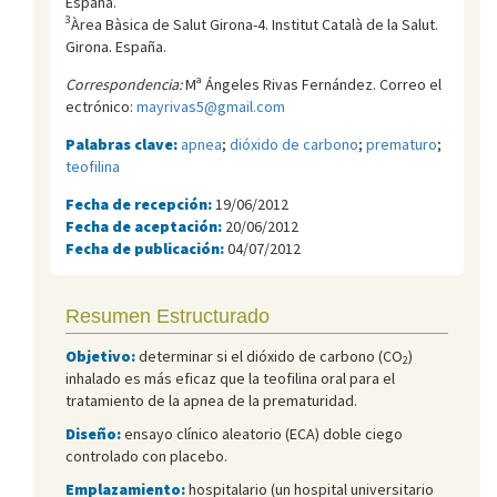
España.
3
Àrea Bàsica de Salut Girona-4. Institut Català de la Salut.
Girona. España.
Correspondencia:
Mª Ángeles Rivas Fernández. Correo el
ectrónico:
mayrivas5@gmail.com
Palabras clave:
apnea
;
dióxido de carbono
;
prematuro
;
teofilina
Fecha de recepción:
19/06/2012
Fecha de aceptación:
20/06/2012
Fecha de publicación:
04/07/2012
Resumen Estructurado
Objetivo:
determinar si el dióxido de carbono (CO
)
2
inhalado es más eficaz que la teofilina oral para el
tratamiento de la apnea de la prematuridad.
Diseño:
ensayo clínico aleatorio (ECA) doble ciego
controlado con placebo.
Emplazamiento:
hospitalario (un hospital universitario