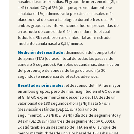
nasales durante tres días. El grupo de intervención (GI, n
= 41) recibió CO
al 3% (del que aproximadamente se
2
inhalaba el 1%) administrado por cánulas nasales más
placebo oral de suero fisiológico durante tres días. En
ambos grupos, las intervenciones fueron precedidas de
un periodo de control de 6-24 horas. durante el cual
todos los RN recibieron aire ambiental administrado
mediante cánula nasal a 0,5 l/minuto.
Medición del resultado:
disminución del tiempo total
de apnea (TTA) (duración total de todas las pausas de
apnea ≥ 5 segundos). Variables secundarias: disminución
del porcentaje de apneas de larga duración (≥ 20
segundos) e incidencia de efectos adversos.
Resultados principales:
el descenso del TTA fue mayor
en ambos grupos, pero de más magnitud en el GC que en
el GI. El GC experimentó un descenso del TTA desde un
valor basal de 189 segundos/hora [s/h] hasta 57 s/h
(desviación estándar [DE]: 11 s/h) (día uno de
seguimiento), 50 s/h (DE: 9 s/h) (día dos de seguimiento) y
94 s/h (DE: 26 s/h) (día tres de seguimiento; p= 0,0001).
Existió también un descenso del TTA en el GI aunque de
menor magnitud: desde un valor basal de 183 s/h (DE: 44