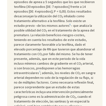
episodios de apnea ≥ 5 segundos que los que recibieron
teofilina (30 episodios [DE: 7 episodios] frente a 14
episodios [DE: 4 episodios]; P < 0,05). Estos resultados
desaconsejan la utilización del CO
inhalado como
2
tratamiento alternativo a la teofilina. Solo existe un
6
estudio previo –de los mismos autores
– que analiza la
posible utilidad del CO
en el tratamiento de la apnea del
2
prematuro. La relación beneficios-riesgos-costes,
teniendo en cuenta los resultados de este estudio,
parece claramente favorable a la teofilina, dado el
elevado porcentaje de RN que tuvieron que abandonar el
tratamiento con CO
por fallo del mismo. Se ha de tener
2
presente, además, que en este periodo de la vida
incluso mínimos cambios de gradiente en el CO
arterial,
2
si son bruscos, predisponen a las hemorragias
7
intraventriculares
; además, los niveles de CO
en sangre
2
arterial dependen no solo de la regulación de su flujo, si
no de múltiples factores. Como necesaria reflexión final,
parece sorprendente que un estudio de estas
características incluya una intervención potencialmente
peligrosa como es la administración de CO
, cuando el
2
tratamiento de elección, las xantinas (y en especial la
cafeína), está bien establecido por su eficacia y