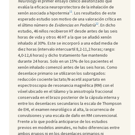
Neurology
el primer ensayo clínico aleatorizado que
evalúa la eficacia neuroprotectora de la inhalación de
11
xenón asociada a hipotermia
. Los resultados de este
esperado estudio son motivo de una valoración crítica en
12
el último número de
Evidencias en Pediatría
. En dicho
estudio, 46 niños recibieron HT desde antes de las seis
horas de vida y otros 46 HT a la que se añadió xenón
inhalado al 30%. Este se incorporó a una edad media de
diez horas (intervalo intercuartil 8,2-11,2 horas; rango:
4,0-12,6 horas) y dicho tratamiento fue mantenido
durante 24 horas. Solo en un 15% de los pacientes el
xenón inhalado comenzó antes de las seis horas. Como
desenlace primario se utilizaron los subrogados:
reducción cociente lactato/N-acetil aspartato en
espectroscopia de resonancia magnética (RM) con el
vóxel ubicado en el tálamo y la anisotropía fraccional
conservada en el brazo posterior de la cápsula interna y
entre los desenlaces secundarios la escala de Thompson
de EHI, el examen neurológico al alta, la ocurrencia de
convulsiones y una escala de daño en RM convencional.
Frente a lo que podría anticiparse de los estudios
previos en modelos animales, no hubo diferencias entre
ambos grupos ni en los desenlaces primarios ni