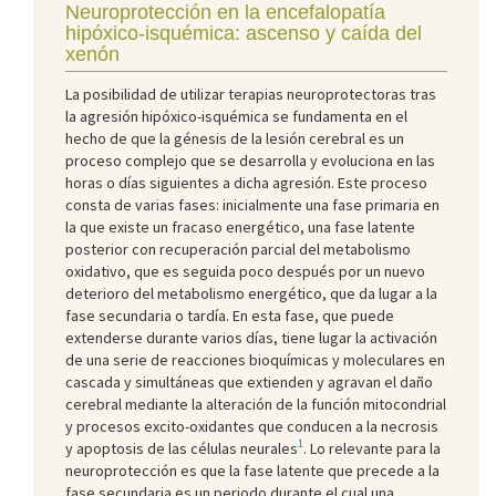
Neuroprotección en la encefalopatía
hipóxico-isquémica: ascenso y caída del
xenón
La posibilidad de utilizar terapias neuroprotectoras tras
la agresión hipóxico-isquémica se fundamenta en el
hecho de que la génesis de la lesión cerebral es un
proceso complejo que se desarrolla y evoluciona en las
horas o días siguientes a dicha agresión. Este proceso
consta de varias fases: inicialmente una fase primaria en
la que existe un fracaso energético, una fase latente
posterior con recuperación parcial del metabolismo
oxidativo, que es seguida poco después por un nuevo
deterioro del metabolismo energético, que da lugar a la
fase secundaria o tardía. En esta fase, que puede
extenderse durante varios días, tiene lugar la activación
de una serie de reacciones bioquímicas y moleculares en
cascada y simultáneas que extienden y agravan el daño
cerebral mediante la alteración de la función mitocondrial
y procesos excito-oxidantes que conducen a la necrosis
1
y apoptosis de las células neurales
. Lo relevante para la
neuroprotección es que la fase latente que precede a la
fase secundaria es un periodo durante el cual una