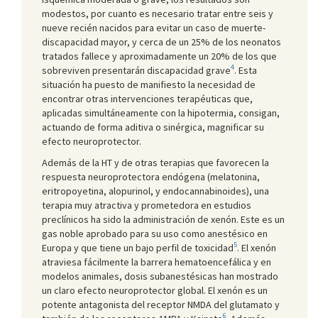
modestos, por cuanto es necesario tratar entre seis y
nueve recién nacidos para evitar un caso de muerte-
discapacidad mayor, y cerca de un 25% de los neonatos
tratados fallece y aproximadamente un 20% de los que
4
sobreviven presentarán discapacidad grave
. Esta
situación ha puesto de manifiesto la necesidad de
encontrar otras intervenciones terapéuticas que,
aplicadas simultáneamente con la hipotermia, consigan,
actuando de forma aditiva o sinérgica, magnificar su
efecto neuroprotector.
Además de la HT y de otras terapias que favorecen la
respuesta neuroprotectora endógena (melatonina,
eritropoyetina, alopurinol, y endocannabinoides), una
terapia muy atractiva y prometedora en estudios
preclínicos ha sido la administración de xenón. Este es un
gas noble aprobado para su uso como anestésico en
5
Europa y que tiene un bajo perfil de toxicidad
. El xenón
atraviesa fácilmente la barrera hematoencefálica y en
modelos animales, dosis subanestésicas han mostrado
un claro efecto neuroprotector global. El xenón es un
potente antagonista del receptor NMDA del glutamato y
6