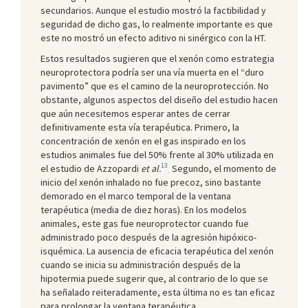
secundarios. Aunque el estudio mostró la factibilidad y
seguridad de dicho gas, lo realmente importante es que
este no mostró un efecto aditivo ni sinérgico con la HT.
Estos resultados sugieren que el xenón como estrategia
neuroprotectora podría ser una vía muerta en el “duro
pavimento” que es el camino de la neuroprotección. No
obstante, algunos aspectos del diseño del estudio hacen
que aún necesitemos esperar antes de cerrar
definitivamente esta vía terapéutica. Primero, la
concentración de xenón en el gas inspirado en los
estudios animales fue del 50% frente al 30% utilizada en
13
el estudio de Azzopardi
et al.
Segundo, el momento de
.
inicio del xenón inhalado no fue precoz, sino bastante
demorado en el marco temporal de la ventana
terapéutica (media de diez horas). En los modelos
animales, este gas fue neuroprotector cuando fue
administrado poco después de la agresión hipóxico-
isquémica. La ausencia de eficacia terapéutica del xenón
cuando se inicia su administración después de la
hipotermia puede sugerir que, al contrario de lo que se
ha señalado reiteradamente, esta última no es tan eficaz
para prolongar la ventana terapéutica.