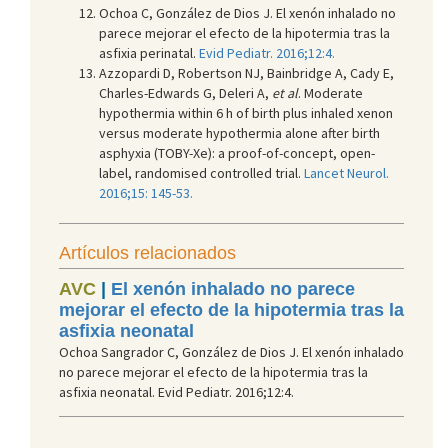
Ochoa C, González de Dios J. El xenón inhalado no
parece mejorar el efecto de la hipotermia tras la
asfixia perinatal.
Evid Pediatr. 2016;12:4.
Azzopardi D, Robertson NJ, Bainbridge A, Cady E,
Charles-Edwards G, Deleri A,
et al
. Moderate
hypothermia within 6 h of birth plus inhaled xenon
versus moderate hypothermia alone after birth
asphyxia (TOBY-Xe): a proof-of-concept, open-
label, randomised controlled trial.
Lancet Neurol.
2016;15: 145-53.
Artículos relacionados
AVC
|
El xenón inhalado no parece
mejorar el efecto de la hipotermia tras la
asfixia neonatal
Ochoa Sangrador C, González de Dios J. El xenón inhalado
no parece mejorar el efecto de la hipotermia tras la
asfixia neonatal. Evid Pediatr. 2016;12:4.