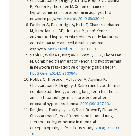
Chakkarapani E, Dingley J, Liu X, Hoque N, Aquilina
K, Porter H, Thoresen M. Xenon enhances
hypothermic neuroprotection in asphyxiated
newborn pigs.
Ann Neurol. 2010;68:330-41.
Faulkner S, Bainbridge A, Kato T, Chandrasekaran
M, Kapetanakis AB, Hristova M,
et al
. Xenon
augmented hypothermia reduces early lactate/N-
acetylaspartate and cell death in perinatal
asphyxia.
Ann Neurol. 2011;70:133-50.
Sabir H, Walløe L, Dingley J, Smit E, Liu X, Thoresen
M. Combined treatment of xenon and hypothermia
in newborn rats–additive or synergistic effect?
PLoS One. 2014;9:e109845.
Hobbs C, Thoresen M, Tucker A, Aquilina K,
Chakkarapani E, Dingley J. Xenon and hypothermia
combine additively, offering long-term functional
and histopathologic neuroprotection after
neonatal hypoxia/ischemia.
2008;39:1307-13.
Dingley J, Tooley J, Liu X, Scull-Brown E, Elstad M,
Chakkarapani E,
et al
. Xenon ventilation during
therapeutic hypothermia in neonatal
encephalopathy: a feasibility study.
2014;133:809-
18.