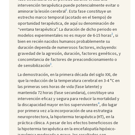
intervención terapéutica puede potencialmente evitar o
1
aminorar la lesión cerebral
. Esta fase constituye un
estrecho marco temporal (acotado en el tiempo) de
oportunidad terapéutica, de aquí su denominación de
“ventana terapéutica”. La duración de dicho periodo en
2
modelos experimentales no es mayor de 6-15 horas
, si
bien en recién nacidos humanos probablemente su
duración dependa de numerosos factores, incluyendo:
gravedad de la agresión, duración, factores genéticos, y
concomitancia de factores de preacondicionamiento o
3
de sensibilización
.
La demostración, en la primera década del siglo XXI, de
que la reducción de la temperatura cerebral en 3-4 °C en
las primeras seis horas de vida (fase latente) y
mantenida 72 horas (fase secundaria), constituye una
intervención eficaz y segura para reducir la mortalidad y
4
la discapacidad mayor en los supervivientes
, dio lugar
por primera vez a la incorporación de una estrategia
neuroprotectora, la hipotermia terapéutica (HT), en la
práctica clínica. A pesar de los efectos beneficiosos de
la hipotermia terapéutica en la encefalopatía hipóxico-
isquémica moderada o grave, los resultados son