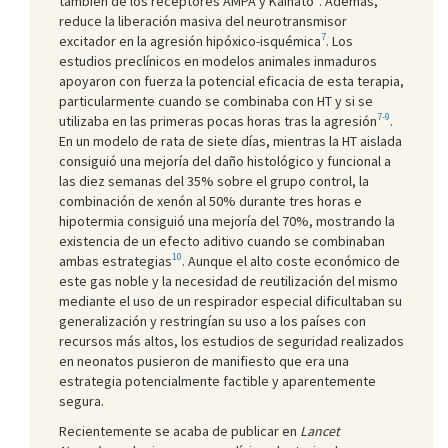
también de los receptores AMPA y Kainato
. Además,
reduce la liberación masiva del neurotransmisor
7
excitador en la agresión hipóxico-isquémica
. Los
estudios preclínicos en modelos animales inmaduros
apoyaron con fuerza la potencial eficacia de esta terapia,
particularmente cuando se combinaba con HT y si se
7-9
utilizaba en las primeras pocas horas tras la agresión
.
En un modelo de rata de siete días, mientras la HT aislada
consiguió una mejoría del daño histológico y funcional a
las diez semanas del 35% sobre el grupo control, la
combinación de xenón al 50% durante tres horas e
hipotermia consiguió una mejoría del 70%, mostrando la
existencia de un efecto aditivo cuando se combinaban
10
ambas estrategias
. Aunque el alto coste económico de
este gas noble y la necesidad de reutilización del mismo
mediante el uso de un respirador especial dificultaban su
generalización y restringían su uso a los países con
recursos más altos, los estudios de seguridad realizados
en neonatos pusieron de manifiesto que era una
estrategia potencialmente factible y aparentemente
segura.
Recientemente se acaba de publicar en
Lancet