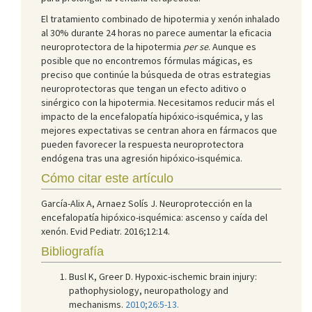
El tratamiento combinado de hipotermia y xenón inhalado
al 30% durante 24 horas no parece aumentar la eficacia
neuroprotectora de la hipotermia
per se
. Aunque es
posible que no encontremos fórmulas mágicas, es
preciso que continúe la búsqueda de otras estrategias
neuroprotectoras que tengan un efecto aditivo o
sinérgico con la hipotermia. Necesitamos reducir más el
impacto de la encefalopatía hipóxico-isquémica, y las
mejores expectativas se centran ahora en fármacos que
pueden favorecer la respuesta neuroprotectora
endógena tras una agresión hipóxico-isquémica.
Cómo citar este artículo
García-Alix A, Arnaez Solís J. Neuroprotección en la
encefalopatía hipóxico-isquémica: ascenso y caída del
xenón. Evid Pediatr. 2016;12:14.
Bibliografía
Busl K, Greer D. Hypoxic-ischemic brain injury:
pathophysiology, neuropathology and
mechanisms.
2010;26:5-13.