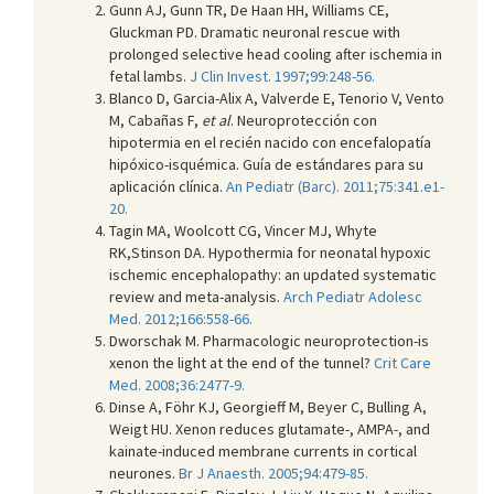
Gunn AJ, Gunn TR, De Haan HH, Williams CE,
Gluckman PD. Dramatic neuronal rescue with
prolonged selective head cooling after ischemia in
fetal lambs.
J Clin Invest. 1997;99:248-56.
Blanco D, Garcia-Alix A, Valverde E, Tenorio V, Vento
M, Cabañas F,
et al
. Neuroprotección con
hipotermia en el recién nacido con encefalopatía
hipóxico-isquémica. Guía de estándares para su
aplicación clínica.
An Pediatr (Barc). 2011;75:341.e1-
20.
Tagin MA, Woolcott CG, Vincer MJ, Whyte
RK,Stinson DA. Hypothermia for neonatal hypoxic
ischemic encephalopathy: an updated systematic
review and meta-analysis.
Arch Pediatr Adolesc
Med. 2012;166:558-66.
Dworschak M. Pharmacologic neuroprotection-is
xenon the light at the end of the tunnel?
Crit Care
Med. 2008;36:2477-9.
Dinse A, Föhr KJ, Georgieff M, Beyer C, Bulling A,
Weigt HU. Xenon reduces glutamate-, AMPA-, and
kainate-induced membrane currents in cortical
neurones.
Br J Anaesth. 2005;94:479-85.