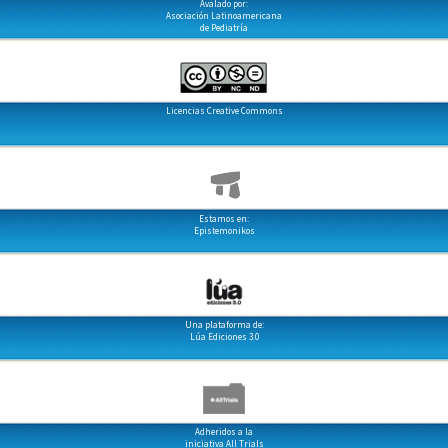
Avalado por:
Asociación Latinoamericana
de Pediatría
Licencias Creative Commons
Estamos en:
Epistemonikos
Una plataforma de:
Lúa Ediciones 3.0
Adheridos a la
iniciativa All Trials