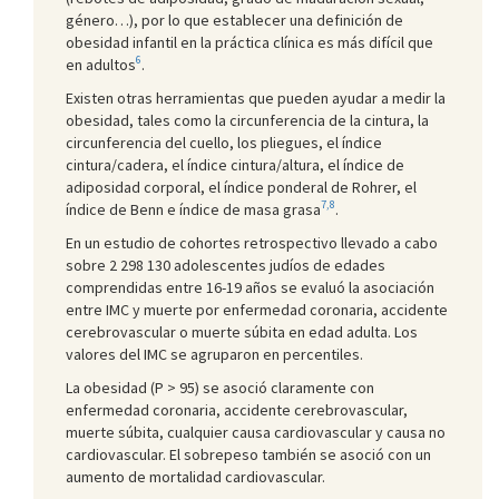
género…), por lo que establecer una definición de
obesidad infantil en la práctica clínica es más difícil que
6
en adultos
.
Existen otras herramientas que pueden ayudar a medir la
obesidad, tales como la circunferencia de la cintura, la
circunferencia del cuello, los pliegues, el índice
cintura/cadera, el índice cintura/altura, el índice de
adiposidad corporal, el índice ponderal de Rohrer, el
7,8
índice de Benn e índice de masa grasa
.
En un estudio de cohortes retrospectivo llevado a cabo
sobre 2 298 130 adolescentes judíos de edades
comprendidas entre 16-19 años se evaluó la asociación
entre IMC y muerte por enfermedad coronaria, accidente
cerebrovascular o muerte súbita en edad adulta. Los
valores del IMC se agruparon en percentiles.
La obesidad (P > 95) se asoció claramente con
enfermedad coronaria, accidente cerebrovascular,
muerte súbita, cualquier causa cardiovascular y causa no
cardiovascular. El sobrepeso también se asoció con un
aumento de mortalidad cardiovascular.