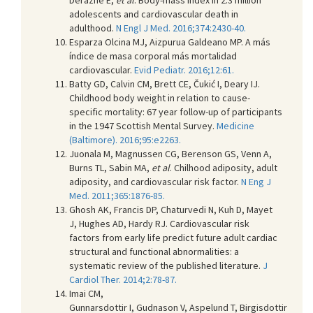
adolescents and cardiovascular death in
adulthood.
N Engl J Med. 2016;374:2430-40.
Esparza Olcina MJ, Aizpurua Galdeano MP. A más
índice de masa corporal más mortalidad
cardiovascular.
Evid Pediatr. 2016;12:61.
Batty GD, Calvin CM, Brett CE, Čukić I, Deary IJ.
Childhood body weight in relation to cause-
specific mortality: 67 year follow-up of participants
in the 1947 Scottish Mental Survey.
Medicine
(Baltimore). 2016;95:e2263.
Juonala M, Magnussen CG, Berenson GS, Venn A,
Burns TL, Sabin MA,
et al
. Chilhood adiposity, adult
adiposity, and cardiovascular risk factor.
N Eng J
Med. 2011;365:1876-85.
Ghosh AK, Francis DP, Chaturvedi N, Kuh D, Mayet
J, Hughes AD, Hardy RJ. Cardiovascular risk
factors from early life predict future adult cardiac
structural and functional abnormalities: a
systematic review of the published literature.
J
Cardiol Ther. 2014;2:78-87.
Imai CM,
Gunnarsdottir I, Gudnason V, Aspelund T, Birgisdottir