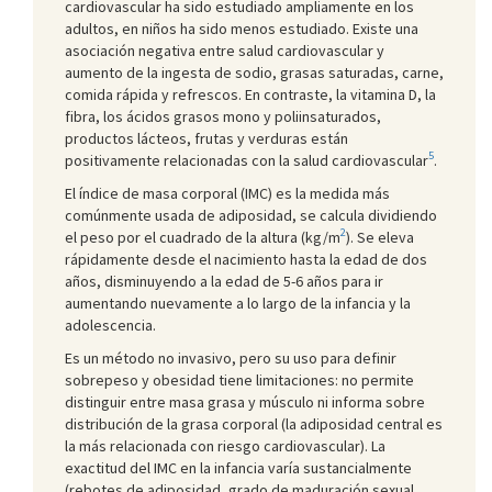
cardiovascular ha sido estudiado ampliamente en los
adultos, en niños ha sido menos estudiado. Existe una
asociación negativa entre salud cardiovascular y
aumento de la ingesta de sodio, grasas saturadas, carne,
comida rápida y refrescos. En contraste, la vitamina D, la
fibra, los ácidos grasos mono y poliinsaturados,
productos lácteos, frutas y verduras están
5
positivamente relacionadas con la salud cardiovascular
.
El índice de masa corporal (IMC) es la medida más
comúnmente usada de adiposidad, se calcula dividiendo
2
el peso por el cuadrado de la altura (kg/m
). Se eleva
rápidamente desde el nacimiento hasta la edad de dos
años, disminuyendo a la edad de 5-6 años para ir
aumentando nuevamente a lo largo de la infancia y la
adolescencia.
Es un método no invasivo, pero su uso para definir
sobrepeso y obesidad tiene limitaciones: no permite
distinguir entre masa grasa y músculo ni informa sobre
distribución de la grasa corporal (la adiposidad central es
la más relacionada con riesgo cardiovascular). La
exactitud del IMC en la infancia varía sustancialmente
(rebotes de adiposidad, grado de maduración sexual,