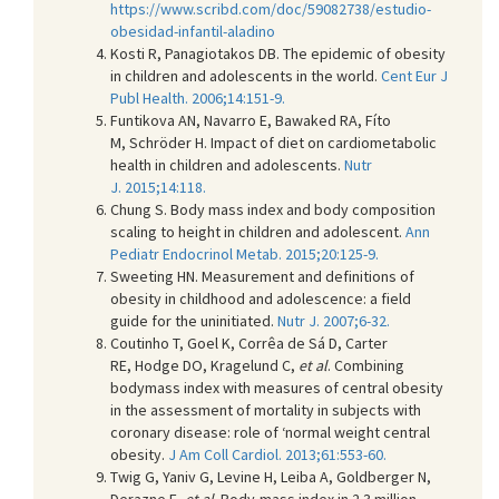
https://www.scribd.com/doc/59082738/estudio-
obesidad-infantil-aladino
Kosti R, Panagiotakos DB. The epidemic of obesity
in children and adolescents in the world.
Cent Eur J
Publ Health. 2006;14:151-9.
Funtikova AN, Navarro E, Bawaked RA, Fíto
M, Schröder H. Impact of diet on cardiometabolic
health in children and adolescents.
Nutr
J. 2015;14:118.
Chung S. Body mass index and body composition
scaling to height in children and adolescent.
Ann
Pediatr Endocrinol Metab. 2015;20:125-9.
Sweeting HN. Measurement and definitions of
obesity in childhood and adolescence: a field
guide for the uninitiated.
Nutr J. 2007;6-32.
Coutinho T, Goel K, Corrêa de Sá D, Carter
RE, Hodge DO, Kragelund C,
et al
. Combining
bodymass index with measures of central obesity
in the assessment of mortality in subjects with
coronary disease: role of ‘normal weight central
obesity.
J Am Coll Cardiol. 2013;61:553-60.
Twig G, Yaniv G, Levine H, Leiba A, Goldberger N,
Derazne E,
et al
. Body-mass index in 2.3 million