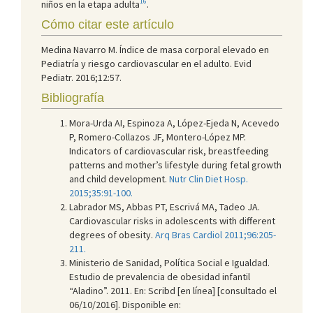
16
niños en la etapa adulta
.
Cómo citar este artículo
Medina Navarro M. Índice de masa corporal elevado en
Pediatría y riesgo cardiovascular en el adulto. Evid
Pediatr. 2016;12:57.
Bibliografía
Mora-Urda AI, Espinoza A, López-Ejeda N, Acevedo
P, Romero-Collazos JF, Montero-López MP.
Indicators of cardiovascular risk, breastfeeding
patterns and mother’s lifestyle during fetal growth
and child development.
Nutr Clin Diet Hosp.
2015;35:91-100.
Labrador MS, Abbas PT, Escrivá MA, Tadeo JA.
Cardiovascular risks in adolescents with different
degrees of obesity.
Arq Bras Cardiol 2011;96:205-
211.
Ministerio de Sanidad, Política Social e Igualdad.
Estudio de prevalencia de obesidad infantil
“Aladino”. 2011. En: Scribd [en línea] [consultado el
06/10/2016]. Disponible en: