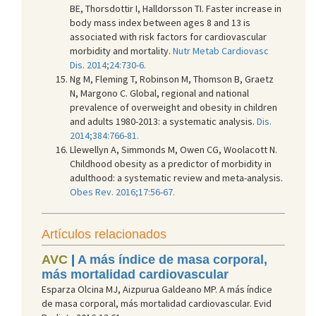
BE, Thorsdottir I, Halldorsson TI. Faster increase in
body mass index between ages 8 and 13 is
associated with risk factors for cardiovascular
morbidity and mortality.
Nutr Metab Cardiovasc
Dis. 2014;24:730-6.
Ng M, Fleming T, Robinson M, Thomson B, Graetz
N, Margono C. Global, regional and national
prevalence of overweight and obesity in children
and adults 1980-2013: a systematic analysis.
Dis.
2014;384:766-81.
Llewellyn A, Simmonds M, Owen CG, Woolacott N.
Childhood obesity as a predictor of morbidity in
adulthood: a systematic review and meta-analysis.
Obes Rev. 2016;17:56-67.
Artículos relacionados
AVC
|
A más índice de masa corporal,
más mortalidad cardiovascular
Esparza Olcina MJ, Aizpurua Galdeano MP. A más índice
de masa corporal, más mortalidad cardiovascular. Evid