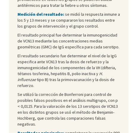
antitérmicos para tratar la fiebre u otros síntomas.
Medición del resultado:
se midió la respuesta inmune a
los 5 y 13 meses y se compararon los resultados entre
los grupos de intervención y el grupo control.
El resultado principal fue determinar la inmunogenicidad
de VCN13 mediante las concentraciones medias
geométricas (GMC) de IgG específica para cada serotipo.
El resultado secundario fue determinar el nivel de la IgG
especifica ante VCN13 tras la dosis de refuerzo y la
inmunogenicidad de los componentes de la VH (difteria,
tétanos tosferina, hepatitis B, polio inactiva y
H.
influenzae
tipo B) tras la primovacunación y la dosis de
refuerzo.
Se utilizó la corrección de Bonferroni para control de
posibles falsos positivos en el análisis multigrupo, con p
< 0,0125. Para la valoración de los 13 serotipos de VCN13
en los distintos grupos se usó el método de Benjamin-
Hochberg, que controla las comparaciones falsas
negativas.
Resultados principales:
completaron la vacunación 900