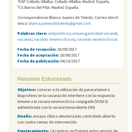
1
EAP Collado Villalba. Collado Villalba. Madrid. España.
2
CS Barrio del Pilar. Madrid. España.
Correspondencia:
Blanca Juanes de Toledo. Correo electr
ónico:
blanca.juanesdetoledo@gmail.com
Palabras clave:
antipiréticos
;
inmunogenicidad vacunal
;
vacunas
;
vacunas neumocócicas
;
vacunas neumocócicas
Fecha de recepción:
26/09/2017
Fecha de aceptación:
28/09/2017
Fecha de publicación:
04/10/2017
Resumen Estructurado
Objetivo:
conocer si la utilización de paracetamol o
ibuprofeno en la vacunación interfiere con la respuesta
inmune a la vacuna neumocócica conjugada (VCN13)
administrada con la vacuna hexavalente (VH).
Diseño:
ensayo clínico aleatorizado controlado abierto
con cuatro ramas de intervención.
Emplazamiento:
14 centros en Polonia entre agosto de