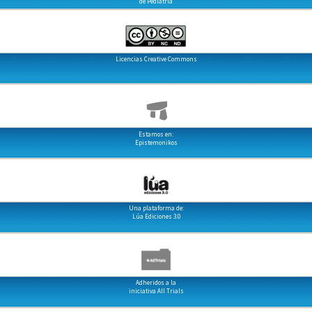
de Pediatría
Licencias Creative Commons
Estamos en:
Epistemonikos
Una plataforma de:
Lúa Ediciones 3.0
Adheridos a la
iniciativa All Trials