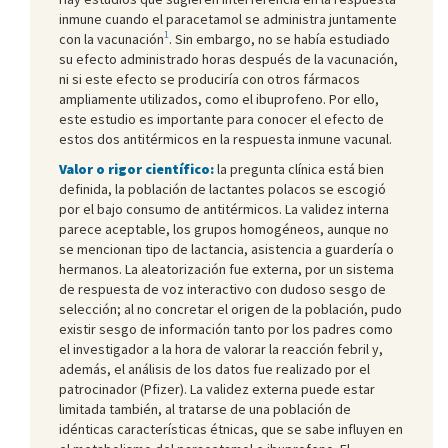
inmune cuando el paracetamol se administra juntamente
1
con la vacunación
. Sin embargo, no se había estudiado
su efecto administrado horas después de la vacunación,
ni si este efecto se produciría con otros fármacos
ampliamente utilizados, como el ibuprofeno. Por ello,
este estudio es importante para conocer el efecto de
estos dos antitérmicos en la respuesta inmune vacunal.
Valor o rigor científico:
la pregunta clínica está bien
definida, la población de lactantes polacos se escogió
por el bajo consumo de antitérmicos. La validez interna
parece aceptable, los grupos homogéneos, aunque no
se mencionan tipo de lactancia, asistencia a guardería o
hermanos. La aleatorización fue externa, por un sistema
de respuesta de voz interactivo con dudoso sesgo de
selección; al no concretar el origen de la población, pudo
existir sesgo de información tanto por los padres como
el investigador a la hora de valorar la reacción febril y,
además, el análisis de los datos fue realizado por el
patrocinador (Pfizer). La validez externa puede estar
limitada también, al tratarse de una población de
idénticas características étnicas, que se sabe influyen en