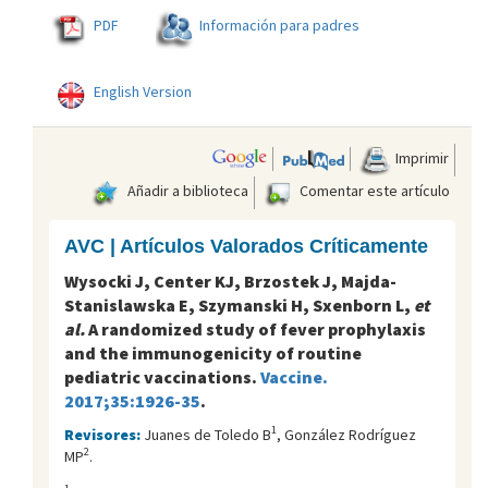
PDF
Información para padres
English Version
Imprimir
Añadir a biblioteca
Comentar este artículo
AVC | Artículos Valorados Críticamente
Wysocki J, Center KJ, Brzostek J, Majda-
Stanislawska E, Szymanski H, Sxenborn L,
et
al.
A randomized study of fever prophylaxis
and the immunogenicity of routine
pediatric vaccinations.
Vaccine.
2017;35:1926-35
.
1
Revisores:
Juanes de Toledo B
, González Rodríguez
2
MP
.