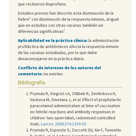
que recibieron ibuprofeno.
Estudios previos han descrito esta disminución de la
1
fiebre
con disminución de la respuesta inmune, al igual
que en estudios con otras vacunas también sin
2
diferencias significativas
.
Aplicabilidad en la práctica clínica:
la administración
profiláctica de antitérmicos afecta la respuesta inmune
de las vacunas estudiadas, por lo que debe
desaconsejarse en la práctica diaria.
Conflicto de intereses de los autores del
comentario:
no existen.
Bibliografía
Prymula R, Siegrist cA, Chlibek R, Zemlickova H,
Vackova M, Smetana J,
et al.
Effect of prophylactic
paracetamol administration at time of vaccination
on febrile reactions and antibody responses in
children: two open-label, radomised controlled
trials.
Lancet. 2009;374:1339-50.
Prymula R, Esposito S, Zuccotti GV, Xie F, Toneatto
D, Kohl I,
et al.
A phase 2 randomized controlled