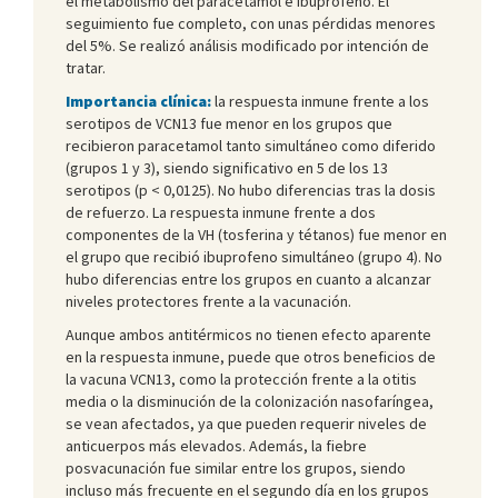
el metabolismo del paracetamol e ibuprofeno. El
seguimiento fue completo, con unas pérdidas menores
del 5%. Se realizó análisis modificado por intención de
tratar.
Importancia clínica:
la respuesta inmune frente a los
serotipos de VCN13 fue menor en los grupos que
recibieron paracetamol tanto simultáneo como diferido
(grupos 1 y 3), siendo significativo en 5 de los 13
serotipos (p < 0,0125). No hubo diferencias tras la dosis
de refuerzo. La respuesta inmune frente a dos
componentes de la VH (tosferina y tétanos) fue menor en
el grupo que recibió ibuprofeno simultáneo (grupo 4). No
hubo diferencias entre los grupos en cuanto a alcanzar
niveles protectores frente a la vacunación.
Aunque ambos antitérmicos no tienen efecto aparente
en la respuesta inmune, puede que otros beneficios de
la vacuna VCN13, como la protección frente a la otitis
media o la disminución de la colonización nasofaríngea,
se vean afectados, ya que pueden requerir niveles de
anticuerpos más elevados. Además, la fiebre
posvacunación fue similar entre los grupos, siendo
incluso más frecuente en el segundo día en los grupos