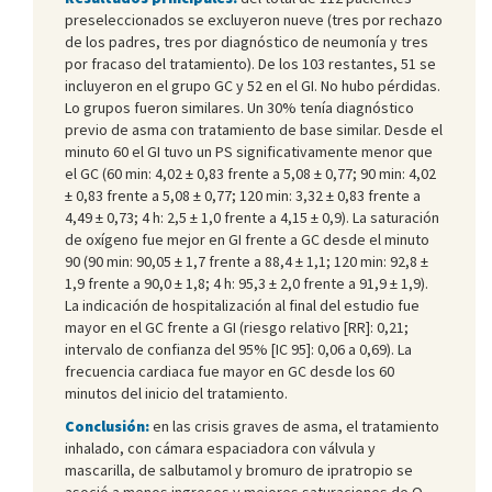
preseleccionados se excluyeron nueve (tres por rechazo
de los padres, tres por diagnóstico de neumonía y tres
por fracaso del tratamiento). De los 103 restantes, 51 se
incluyeron en el grupo GC y 52 en el GI. No hubo pérdidas.
Lo grupos fueron similares. Un 30% tenía diagnóstico
previo de asma con tratamiento de base similar. Desde el
minuto 60 el GI tuvo un PS significativamente menor que
el GC (60 min: 4,02 ± 0,83 frente a 5,08 ± 0,77; 90 min: 4,02
± 0,83 frente a 5,08 ± 0,77; 120 min: 3,32 ± 0,83 frente a
4,49 ± 0,73; 4 h: 2,5 ± 1,0 frente a 4,15 ± 0,9). La saturación
de oxígeno fue mejor en GI frente a GC desde el minuto
90 (90 min: 90,05 ± 1,7 frente a 88,4 ± 1,1; 120 min: 92,8 ±
1,9 frente a 90,0 ± 1,8; 4 h: 95,3 ± 2,0 frente a 91,9 ± 1,9).
La indicación de hospitalización al final del estudio fue
mayor en el GC frente a GI (riesgo relativo [RR]: 0,21;
intervalo de confianza del 95% [IC 95]: 0,06 a 0,69). La
frecuencia cardiaca fue mayor en GC desde los 60
minutos del inicio del tratamiento.
Conclusión:
en las crisis graves de asma, el tratamiento
inhalado, con cámara espaciadora con válvula y
mascarilla, de salbutamol y bromuro de ipratropio se
asoció a menos ingresos y mejores saturaciones de O