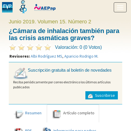
Mostr
menú
Junio 2019. Volumen 15. Número 2
¿Cámara de inhalación también para
las crisis asmáticas graves?
Valoración: 0 (0 Votos)
Revisores:
Albi Rodríguez MS
,
Aparicio Rodrigo M
.
Suscripción gratuita al boletín de novedades
Reciba periódicamente por correo electrónico los últimos artículos
publicados
Suscribirse
Resumen
Artículo completo
PDF
Información para padres