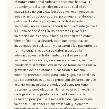
el tratamiento nebulizado la práctica más habitual). El
tratamiento del GI en niños mayores se realizó con
mascarilla y no con pieza bucal, como recomiendan las
guías en niños colaboradores, para mejorar el depósito
pulmonar. La dosis y frecuencia del tratamiento con
salbutamol no es la recomendada habitualmente (entre 4
1
2
y 10 inhalaciones
según las diferentes guías
). La
valoración de la crisis y la medida de resultado están
bien definidos. La aleatorización fue adecuada. Los
investigadores reclutaron y evaluaron a los pacientes de
forma ciega, la recogida de datos iniciales y la
administración del tratamiento lo realizó personal
sanitario de Urgencias, sin enmascaramiento, aunque no
queda claro si también evaluaron de forma no cegada la
gravedad de los síntomas. Alcanzaron el tamaño
muestral preestablecido para cada grupo, sin pérdidas.
Las características de cada grupo son similares, aunque
asumieron una misma gravedad del asma por tener
tratamiento controlador similar, sin valoración explícita
de la gravedad ni grado de control. La medida de
resultado principal fue la necesidad de ingreso según
valor del PS sin tener en cuenta la SatO
(elemento
2
utilizado junto al PS en la práctica clínica habitual), ni otras