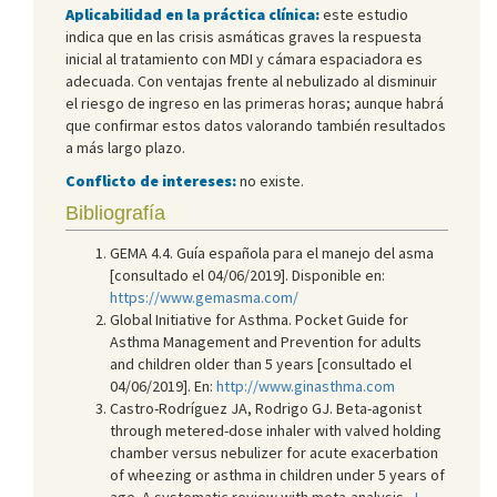
Aplicabilidad en la práctica clínica:
este estudio
indica que en las crisis asmáticas graves la respuesta
inicial al tratamiento con MDI y cámara espaciadora es
adecuada. Con ventajas frente al nebulizado al disminuir
el riesgo de ingreso en las primeras horas; aunque habrá
que confirmar estos datos valorando también resultados
a más largo plazo.
Conflicto de intereses:
no existe.
Bibliografía
GEMA 4.4. Guía española para el manejo del asma
[consultado el 04/06/2019]. Disponible en:
https://www.gemasma.com/
Global Initiative for Asthma. Pocket Guide for
Asthma Management and Prevention for adults
and children older than 5 years [consultado el
04/06/2019]. En:
http://www.ginasthma.com
Castro-Rodríguez JA, Rodrigo GJ. Beta-agonist
through metered-dose inhaler with valved holding
chamber versus nebulizer for acute exacerbation
of wheezing or asthma in children under 5 years of
age. A systematic review with meta-analysis.
J