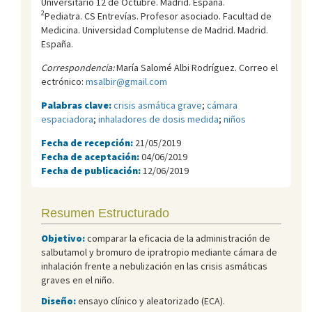
Universitario 12 de Octubre. Madrid. España.
2
Pediatra. CS Entrevías. Profesor asociado. Facultad de
Medicina. Universidad Complutense de Madrid. Madrid.
España.
Correspondencia:
María Salomé Albi Rodríguez. Correo el
ectrónico:
msalbir@gmail.com
Palabras clave:
crisis asmática grave
;
cámara
espaciadora
;
inhaladores de dosis medida
;
niños
Fecha de recepción:
21/05/2019
Fecha de aceptación:
04/06/2019
Fecha de publicación:
12/06/2019
Resumen Estructurado
Objetivo:
comparar la eficacia de la administración de
salbutamol y bromuro de ipratropio mediante cámara de
inhalación frente a nebulización en las crisis asmáticas
graves en el niño.
Diseño:
ensayo clínico y aleatorizado (ECA).