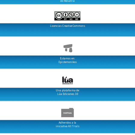
de Pediatría
Licencias Creative Commons
Estamos en:
Epistemonikos
Una plataforma de:
Lúa Ediciones 3.0
Adheridos a la
iniciativa All Trials