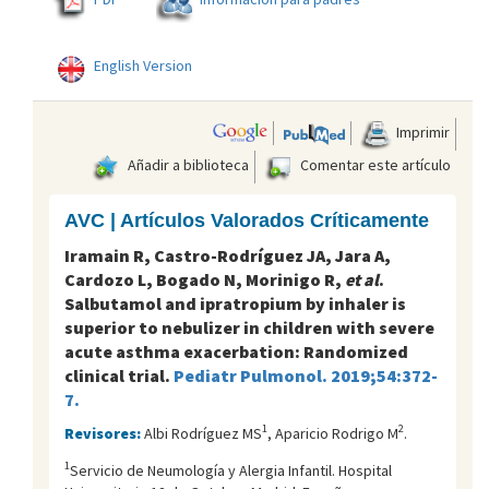
English Version
Imprimir
Añadir a biblioteca
Comentar este artículo
AVC | Artículos Valorados Críticamente
Iramain R, Castro-Rodríguez JA, Jara A,
Cardozo L, Bogado N, Morinigo R,
et al
.
Salbutamol and ipratropium by inhaler is
superior to nebulizer in children with severe
acute asthma exacerbation: Randomized
clinical trial.
Pediatr Pulmonol. 2019;54:372-
7.
1
2
Revisores:
Albi Rodríguez MS
, Aparicio Rodrigo M
.
1
Servicio de Neumología y Alergia Infantil. Hospital