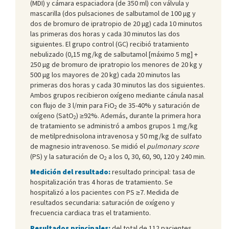
(MDI) y cámara espaciadora (de 350 ml) con válvula y
mascarilla (dos pulsaciones de salbutamol de 100 μg y
dos de bromuro de ipratropio de 20 μg) cada 10 minutos
las primeras dos horas y cada 30 minutos las dos
siguientes. El grupo control (GC) recibió tratamiento
nebulizado (0,15 mg/kg de salbutamol [máximo 5 mg] +
250 µg de bromuro de ipratropio los menores de 20 kg y
500 μg los mayores de 20 kg) cada 20 minutos las
primeras dos horas y cada 30 minutos las dos siguientes.
Ambos grupos recibieron oxígeno mediante cánula nasal
con flujo de 3 l/min para FiO
de 35-40% y saturación de
2
oxígeno (SatO
) ≥92%. Además, durante la primera hora
2
de tratamiento se administró a ambos grupos 1 mg/kg
de metilprednisolona intravenosa y 50 mg/kg de sulfato
de magnesio intravenoso. Se midió el
pulmonary score
(PS) y la saturación de O
a los 0, 30, 60, 90, 120 y 240 min.
2
Medición del resultado:
resultado principal: tasa de
hospitalización tras 4 horas de tratamiento. Se
hospitalizó a los pacientes con PS ≥7. Medida de
resultados secundaria: saturación de oxígeno y
frecuencia cardiaca tras el tratamiento.
Resultados principales:
del total de 112 pacientes