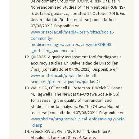
Development Group for ROBINS-I. Risk Of Bias In
Non-randomized Studies of Interventions (ROBINS-
I): detailed guidance, updated 12 October 2016. En:
Universidad de Bristol [en línea] [consultado el
07/06/2021]. Disponible en:
www.bristol.ac.uk/media-library/sites/social-
community-
medicine/images/centres/cresyda/ROBINS-
I_detailed_guidance.pdf
QUADAS. A quality assessment tool for diagnosis
accuracy studies. En: Universidad de Bristol [en
línea] [consultado el 07/06/2021]. Disponible en:
www.bristol.ac.uk/population-health-
sciences/projects/quadas/quadas-2/
Wells GA, O’Connell D, Peterson J, Welch V, Losos
M, Tugwell P. The Newcastle-Ottawa Scale (NOS)
for assessing the quality of nonrandomized
studies in meta-analyses. En: The Ottawa Hospital
[en línea] [consultado el 07/06/2021]. Disponible en:
www.ohri.ca/programs/clinical_epidemiology/oxfo
rd.asp
Frenck RW Jr, Klein NP, Kitchin N, Gurtman A,
Absalon J, Lockhart S,
et al.
Safety,