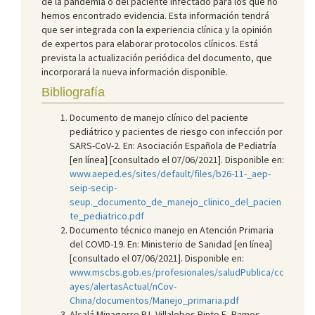
de la pandemia o del paciente infectado para los que no
hemos encontrado evidencia. Esta información tendrá
que ser integrada con la experiencia clínica y la opinión
de expertos para elaborar protocolos clínicos. Está
prevista la actualización periódica del documento, que
incorporará la nueva información disponible.
Bibliografía
Documento de manejo clínico del paciente
pediátrico y pacientes de riesgo con infección por
SARS-CoV-2. En: Asociación Española de Pediatría
[en línea] [consultado el 07/06/2021]. Disponible en:
www.aeped.es/sites/default/files/b26-11-_aep-
seip-secip-
seup._documento_de_manejo_clinico_del_pacien
te_pediatrico.pdf
Documento técnico manejo en Atención Primaria
del COVID-19. En: Ministerio de Sanidad [en línea]
[consultado el 07/06/2021]. Disponible en:
www.mscbs.gob.es/profesionales/saludPublica/cc
ayes/alertasActual/nCov-
China/documentos/Manejo_primaria.pdf
Alcalá Minagorre PJ, Villalobos Pinto E, Ramos