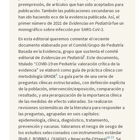
preimpresión, de artículos que han sido aceptados para
publicación. También las publicaciones secundarias se
han ido haciendo eco de la evidencia publicada. Así, el
primer número de 2021 de
Evidencias en Pediatría
fue un
monográfico sobre infección por SARS-CoV-2.
En esta editorial queremos comentar el reciente
documento elaborado por el Comité/Grupo de Pediatría
Basada en la Evidencia, grupo que sustenta el comité
8
editorial de
Evidencias en Pediatría
. Este documento,
titulado “COVID-19 en Pediatría: valoración crítica de la
evidencia” se elaboró como guía de práctica clínica con
9
metodología GRADE
. La guía parte de una serie de
preguntas clínicas estructuradas, con definición explícita
de la población, intervención/exposición, comparación y
resultado, y una jerarquización de la importancia clínica
de las medidas de efecto valoradas. Se realizaron
revisiones sistemáticas de la literatura para responder a
las preguntas, agrupadas en seis capítulos:
epidemiología, clínica, diagnóstico, tratamiento,
prevención y vacunas. Valoramos el riesgo de sesgo de
los estudios seleccionados con instrumentos estándar
10-13
(RoB-2, ROBINS-I, QUADAS y Newcastle-Ottawa)
. Se