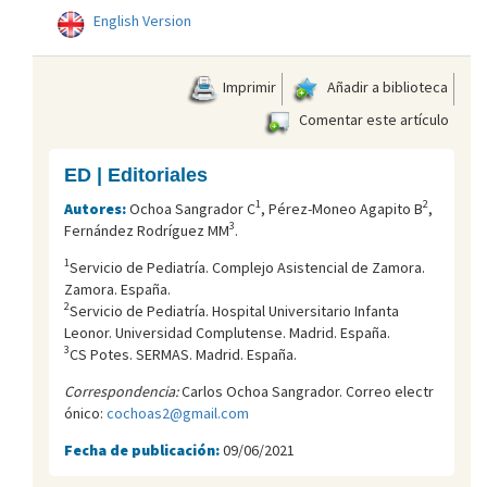
English Version
Imprimir
Añadir a biblioteca
Comentar este artículo
ED | Editoriales
1
2
Autores:
Ochoa Sangrador C
, Pérez-Moneo Agapito B
,
3
Fernández Rodríguez MM
.
1
Servicio de Pediatría. Complejo Asistencial de Zamora.
Zamora. España.
2
Servicio de Pediatría. Hospital Universitario Infanta
Leonor. Universidad Complutense. Madrid. España.
3
CS Potes. SERMAS. Madrid. España.
Correspondencia:
Carlos Ochoa Sangrador. Correo electr
ónico:
cochoas2@gmail.com
Fecha de publicación:
09/06/2021