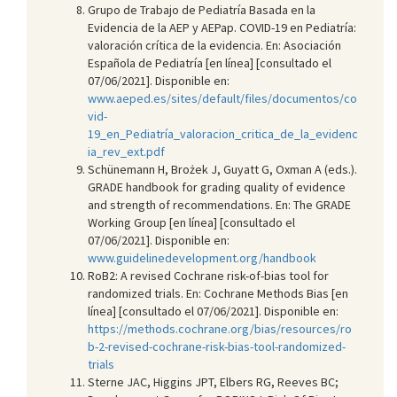
Grupo de Trabajo de Pediatría Basada en la
Evidencia de la AEP y AEPap. COVID-19 en Pediatría:
valoración crítica de la evidencia. En: Asociación
Española de Pediatría [en línea] [consultado el
07/06/2021]. Disponible en:
www.aeped.es/sites/default/files/documentos/co
vid-
19_en_Pediatría_valoracion_critica_de_la_evidenc
ia_rev_ext.pdf
Schünemann H, Brożek J, Guyatt G, Oxman A (eds.).
GRADE handbook for grading quality of evidence
and strength of recommendations. En: The GRADE
Working Group [en línea] [consultado el
07/06/2021]. Disponible en:
www.guidelinedevelopment.org/handbook
RoB2: A revised Cochrane risk-of-bias tool for
randomized trials. En: Cochrane Methods Bias [en
línea] [consultado el 07/06/2021]. Disponible en:
https://methods.cochrane.org/bias/resources/ro
b-2-revised-cochrane-risk-bias-tool-randomized-
trials
Sterne JAC, Higgins JPT, Elbers RG, Reeves BC;