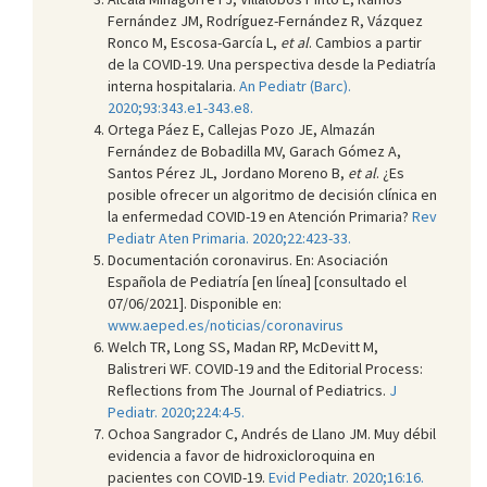
Fernández JM, Rodríguez-Fernández R, Vázquez
Ronco M, Escosa-García L,
et al
. Cambios a partir
de la COVID-19. Una perspectiva desde la Pediatría
interna hospitalaria.
An Pediatr (Barc).
2020;93:343.e1-343.e8.
Ortega Páez E, Callejas Pozo JE, Almazán
Fernández de Bobadilla MV, Garach Gómez A,
Santos Pérez JL, Jordano Moreno B,
et al
. ¿Es
posible ofrecer un algoritmo de decisión clínica en
la enfermedad COVID-19 en Atención Primaria?
Rev
Pediatr Aten Primaria. 2020;22:423-33.
Documentación coronavirus. En: Asociación
Española de Pediatría [en línea] [consultado el
07/06/2021]. Disponible en:
www.aeped.es/noticias/coronavirus
Welch TR, Long SS, Madan RP, McDevitt M,
Balistreri WF. COVID-19 and the Editorial Process:
Reflections from The Journal of Pediatrics.
J
Pediatr. 2020;224:4-5.
Ochoa Sangrador C, Andrés de Llano JM. Muy débil
evidencia a favor de hidroxicloroquina en
pacientes con COVID-19.
Evid Pediatr. 2020;16:16.