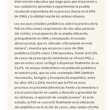
intervención educativa que exige para que el paciente o
sus cuidadores aprendan a experimentar la posible
resolución espontánea de su proceso (hasta en el 80%
de OMA) y la utilidad real de los antimicrobianos.
Los escasos estudios pediátricos sobre la práctica de la
PAD en infecciones respiratorias de vías altas parecen
dar solidez a la propuesta de su amplia utilización,
principalmente en OMA y rinosinusitis. El estudio
observacional, que es valorado críticamente en este
3
número
, muestra que en pocos casos de OMA
pediátrica (16,8% sobre 1390 episodios, frente al 67,6%
de casos de prescripción inmediata) se ofreció PAD, y
que en estos casos se llegó a dispensar finalmente en un
54,3%. Un ensayo multicéntrico en población pediátrica
en nuestro país, que no solo contempla OMA (también
rinosinusitis, faringitis y bronquitis/bronquiolitis), entre
los años 2012 a 2016, mostró que la PDA en esos
procesos no presenta diferencias frente a la inmediata o
a la no prescripción en cuanto a duración o gravedad de
4
los síntomas, ni aparición de complicaciones
. En este
estudio, la PAD se concretó finalmente en la utilización
del antibiótico en el 25,3% de casos, dato similar (29,9%)