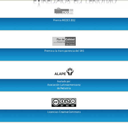
Premio MEDES 2012
Premio a la transparencia del SNS
Avalado por:
Asociación Latinoamericana
de Pediatría
Licencias Creative Commons