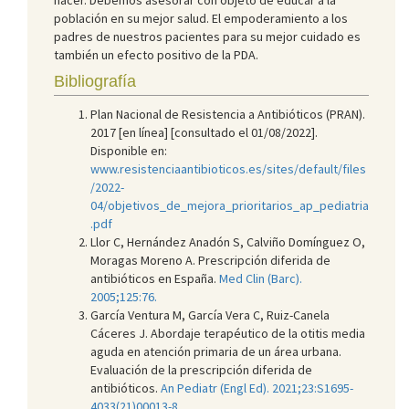
población en su mejor salud. El empoderamiento a los
padres de nuestros pacientes para su mejor cuidado es
también un efecto positivo de la PDA.
Bibliografía
Plan Nacional de Resistencia a Antibióticos (PRAN).
2017 [en línea] [consultado el 01/08/2022].
Disponible en:
www.resistenciaantibioticos.es/sites/default/files
/2022-
04/objetivos_de_mejora_prioritarios_ap_pediatria
.pdf
Llor C, Hernández Anadón S, Calviño Domínguez O,
Moragas Moreno A. Prescripción diferida de
antibióticos en España.
Med Clin (Barc).
2005;125:76.
García Ventura M, García Vera C, Ruiz-Canela
Cáceres J. Abordaje terapéutico de la otitis media
aguda en atención primaria de un área urbana.
Evaluación de la prescripción diferida de
antibióticos.
An Pediatr (Engl Ed). 2021;23:S1695-
4033(21)00013-8.