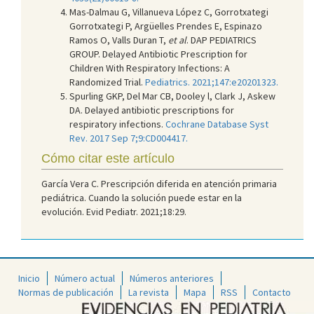
Mas-Dalmau G, Villanueva López C, Gorrotxategi
Gorrotxategi P, Argüelles Prendes E, Espinazo
Ramos O, Valls Duran T,
et al
. DAP PEDIATRICS
GROUP. Delayed Antibiotic Prescription for
Children With Respiratory Infections: A
Randomized Trial.
Pediatrics. 2021;147:e20201323.
Spurling GKP, Del Mar CB, Dooley l, Clark J, Askew
DA. Delayed antibiotic prescriptions for
respiratory infections.
Cochrane Database Syst
Rev. 2017 Sep 7;9:CD004417.
Cómo citar este artículo
García Vera C. Prescripción diferida en atención primaria
pediátrica. Cuando la solución puede estar en la
evolución. Evid Pediatr. 2021;18:29.
Inicio
Número actual
Números anteriores
Normas de publicación
La revista
Mapa
RSS
Contacto