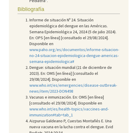
Pediatría
.
Bibliografía
Informe de situación Nº 24. Situación
epidemiológica del dengue en las Américas.
Semana Epidemiológica 24, 2024 (5 de julio 2024).
En: OPS [en línea] [consultado el 29/08/2024].
Disponible en
www.paho.org/es/documentos/informe-situacion-
no-24-situacion-epidemiologica-dengue-americas-
semana-epidemiologica#
Dengue: situación mundial (21 de diciembre de
2023). En: OMS [en línea] [consultado el
29/08/2024]. Disponible en
www.who.int/es/emergencies/disease-outbreak-
news/item/2023-DON498
Vacunas e inmunización. En: OMS [en línea]
[consultado el 29/08/2024]. Disponible en
www.who.int/es/health-topics/vaccines-and-
immunization#tab=tab_1
Aizpurua Galdeano P, Cuestas Montañés E. Una
nueva vacuna en la lucha contra el dengue. Evid
Pediatr. 2024;20:34.