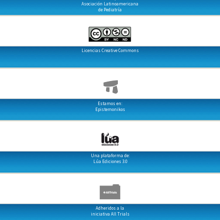
Asociación Latinoamericana
de Pediatría
Licencias Creative Commons
Estamos en:
Epistemonikos
Una plataforma de:
Lúa Ediciones 3.0
Adheridos a la
iniciativa All Trials