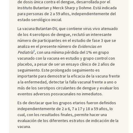
de dosis única contra el dengue, desarrollada por el
Instituto Butantan y Merck Sharp y Dohme. Está indicada
para personas de 2 a 59 años, independientemente del
estado serológico inicial.
La vacuna Butantan-DV, que contiene virus vivo atenuado
de los 4 serotipos de dengue, reclutó un interesante
número de participantes en el estudio de fase 3 que se
analiza en el presente número de
Evidencias en
4
Pediatría
, con una mínima pérdida del 1% en grupo
vacunado con la vacuna en estudio y grupo control con
placebo, a pesar de ser un ensayo clínico de 2 años de
seguimiento. Este prolongado seguimiento es
importante para demostrar la eficacia de la vacuna frente
a la enfermedad, detectar la falla vacunal frente a uno o
más de los serotipos circulantes de dengue y evaluar los
eventos adversos posvacunales no inmediatos.
Es de destacar que los grupos etarios fueron definidos
independientemente de 2 a 6, 7 a 17 y 18 a 59 años, lo
cual, con los resultados finales, permite hacer una
evaluación de los diferentes estratos de indicación de la
vacuna.