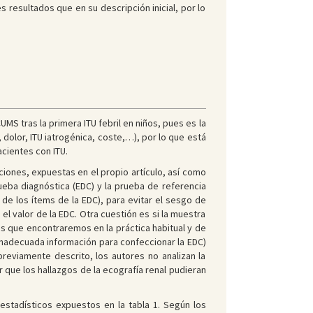
s resultados que en su descripción inicial, por lo
MS tras la primera ITU febril en niños, pues es la
dolor, ITU iatrogénica, coste,…), por lo que está
cientes con ITU.
iones, expuestas en el propio artículo, así como
eba diagnóstica (EDC) y la prueba de referencia
 de los ítems de la EDC), para evitar el sesgo de
l valor de la EDC. Otra cuestión es si la muestra
es que encontraremos en la práctica habitual y de
inadecuada información para confeccionar la EDC)
previamente descrito, los autores no analizan la
 que los hallazgos de la ecografía renal pudieran
 estadísticos expuestos en la tabla 1. Según los