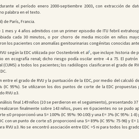
urante el período enero 2000-septiembre 2003, con extracción de dato
o palabra en el texto.
) de París, Francia.
 1 mes y 4 años admitidos con un primer episodio de ITU febril extrahospi
ambiada cada 30 minutos, o por chorro de media micción en niños mayor
ron los pacientes con anomalías genitourinarias congénitas conocidas antes
1
 RVU según la EDC utilizada por Oostenbrink et al
, que incluye: historia de
rio en ecografía renal; dicho riesgo podía oscilar entre -4 a 75. El patr
l (CUMS) a todos los pacientes; los radiólogos clasificaron el grado de RVU 
EDC.
ón entre el grado de RVU y la puntuación de la EDC, por medio del calculó de 
% (IC 95%). Se utilizaron los dos puntos de corte de la EDC propuestas p
do RVU ≥3.
análisis final 149 niños (10 se perdieron en el seguimiento), presentando 3
e realizaron finalmente sobre 143 niños, pues en 6 pacientes no se pudo apl
orte ≤0 proporcionó una S= 100% (IC 95%: 90-100) y una E= 3% (IC 95%: 1-8
 EDC con un punto de corte ≤5 proporcionó una S= 89% (IC 95%: 75-96) y E=
para RVU ≥3. No se encontró asociación entre EDC >5 ni para todos los grado