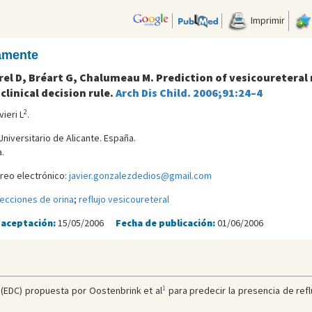
Imprimir
camente
 D, Bréart G, Chalumeau M. Prediction of vesicoureteral ref
 clinical decision rule.
Arch Dis Child. 2006;91:24–4
2
vieri L
.
niversitario de Alicante. España.
.
reo electrónico:
javier.gonzalezdedios@gmail.com
fecciones de orina
;
reflujo vesicoureteral
 aceptación:
15/05/2006
Fecha de publicación:
01/06/2006
1
ca (EDC) propuesta por Oostenbrink et al
para predecir la presencia de ref