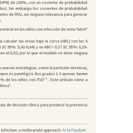
 (VPN) de 100%, con un cociente de probabilidad
dos). Sin embargo los cocientes de probabilidad
rados de RVU, sin ninguna relevancia para generar
.
reteral en los niños con infección de orina febril*
 calcular las áreas bajo la curva (ABC) con las 6
(IC 95%: 0,42-0,64) y un ABC= 0,57 (IC 95%: 0,39-
yen el 0,50, por lo que el modelo no tiene ninguna
 nuevas estrategias, como la partición iterativa),
empre es patológico (los grados 1-3 apenas tienen
2-4
3% de los niños con ITU)
. Este artículo viene a
5
átrica
.
cala de decisión clínica para predecir la presencia
 infection: a multivariate approach.
Acta Paediatr.