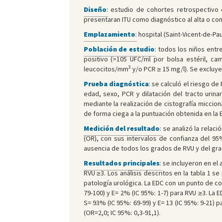
Diseño
:
estudio de cohortes retrospectivo d
presentaran ITU como diagnóstico al alta o com
Emplazamiento
:
hospital (Saint-Vicent-de-Paul
Población de estudio
:
todos los niños entre
positivo (>105 UFC/ml por bolsa estéril, c
3
leucocitos/mm
y/o PCR ≥ 15 mg/l). Se excluye
Prueba diagnóstica
: se calculó el riesgo de
edad, sexo, PCR y dilatación del tracto urina
mediante la realización de cistografía micciona
de forma ciega a la puntuación obtenida en la 
Medición del resultado
:
se analizó la relaci
(OR), con sus intervalos de confianza del 95
ausencia de todos los grados de RVU y del gra
Resultados principales
:
se incluyeron en el 
RVU ≥3. Los análisis descritos en la tabla 1 s
patología urológica. La EDC con un punto de c
79-100) y E= 2% (IC 95%: 1-7) para RVU ≥3. La
S= 93% (IC 95%: 69-99) y E= 13 (IC 95%: 9-21) 
(OR=2,0; IC 95%: 0,3-91,1).