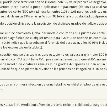
e podría descartar RVU con seguridad, con S y valor predictivo negativo
yentes, pero que sólo puede aplicarse a 3 pacientes (de los 143 analiza
untos de corte (EDC ≤0 y ≤5) oscilan entre 1,03 y 1,08 para los distintos g
e calcula en un 25% en un niño con ITU febril) a la probabilidad postprueba
 de decisión clínica para la predicción de distintos grados de reflujo vesicou
orar el funcionamiento global del modelo con todos sus puntos de corte: al
ara el diagnóstico de cualquier RVU o para RVU ≥ 3 se obtiene un ABC= 0,53 
a 0,50 indica que la prueba no diferencia del puro azar, y los IC 95% inclu
 los expuestos en la tabla 1).
 cuestión que se plantea tras este estudio no es ya buscar una mejor EDC (o
 un niño con ITU febril tiene RVU, pues se ha demostrado que el RVU no si
 el desarrollo de cicatrices renales y los grados 4-5 apenas se dan en un 
ublicación que se plantean el valor de las pruebas de imagen en la ITU pedi
iños con una primera infección de orina febril no es útil el empleo de una es
35.
 KG, Moll HA. Prediction of vesico-ureteric reflux in childhood urinary tract