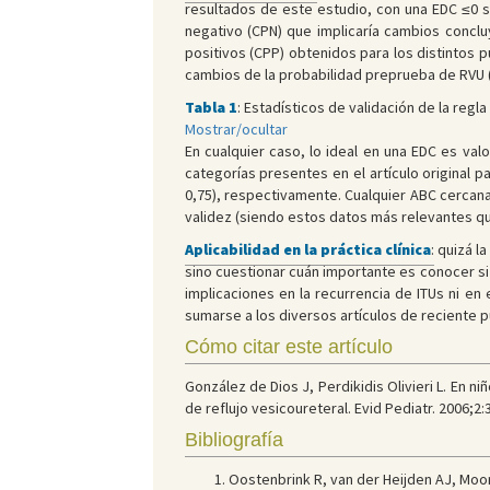
resultados de este estudio, con una EDC ≤0 s
negativo (CPN) que implicaría cambios conclu
positivos (CPP) obtenidos para los distintos p
cambios de la probabilidad preprueba de RVU (s
Tabla 1
:
Estadísticos de validación de la regla
Mostrar/ocultar
En cualquier caso, lo ideal en una EDC es val
categorías presentes en el artículo original p
0,75), respectivamente. Cualquier ABC cercana 
validez (siendo estos datos más relevantes que
Aplicabilidad en la práctica clínica
:
quizá la
sino cuestionar cuán importante es conocer si
implicaciones en la recurrencia de ITUs ni en
sumarse a los diversos artículos de reciente p
Cómo citar este artículo
González de Dios J, Perdikidis Olivieri L. En n
de reflujo vesicoureteral. Evid Pediatr. 2006;2:
Bibliografía
Oostenbrink R, van der Heijden AJ, Moons