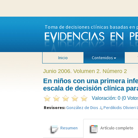
Toma de decisiones clínicas basadas en 
Inicio
Contenidos
Junio 2006. Volumen 2. Número 2
En niños con una primera infec
escala de decisión clínica par
Valoración: 0 (0 Voto
Revisores:
González de Dios J
,
Perdikidis Olivieri 
Resumen
Artículo completo