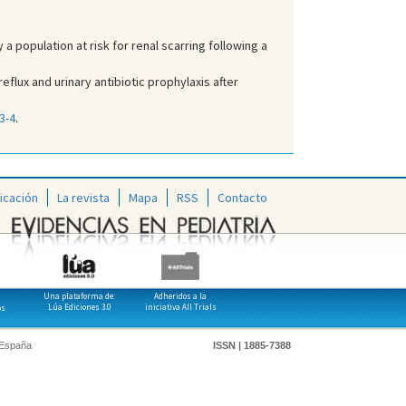
a population at risk for renal scarring following a
eflux and urinary antibiotic prophylaxis after
3-4
.
icación
La revista
Mapa
RSS
Contacto
Una plataforma de:
Adheridos a la
Lúa Ediciones 3.0
iniciativa All Trials
os
 España
ISSN | 1885-7388