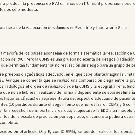
para predecir la presencia de RVU en niños con ITU febril proporciona peore
ntes es sólo modesta.
na beca de la Association des Juniors en Pédiatrie y Laboratorio Gallia.
la mayoría de los países aconsejan de forma sistemática la realización de CU
ación de RVU. Pero la CUMS es una prueba no exenta de riesgos (radiación, 
 que permitan fundamentar su no realización sin riesgo para un grupo de pa
re pruebas diagnósticas adecuado, en el que cabe plantear algunas limitac
e
2
. Aunque se comenta que se realizó una comparación ciega entre la pru
os radiólogos el orden de realización de la CUMS y la ecografía renal (uno
de que no se hubieran realizado de forma independiente se sobreestimaría e
las historias clínicas) es representativa del espectro adecuado de pacient
ntes (10 perdidos durante el seguimiento que no realizaron CUMS y 6 con 
es. Una cuestión de importancia es que, al ajustarse la EDC a un modelo 
ntos de la escala de predicción por separado; en concreto pudiera ocurrir
 completo.
ecidos en el artículo (S y E, con IC 95%), se pueden calcular los demás