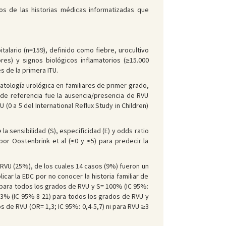
s de las historias médicas informatizadas que
talario (n=159), definido como fiebre, urocultivo
es) y signos biológicos inflamatorios (≥15.000
 de la primera ITU.
 patología urológica en familiares de primer grado,
ón de referencia fue la ausencia/presencia de RVU
(0 a 5 del International Reflux Study in Children)
la sensibilidad (S), especificidad (E) y odds ratio
or Oostenbrink et al (≤0 y ≤5) para predecir la
7 RVU (25%), de los cuales 14 casos (9%) fueron un
icar la EDC por no conocer la historia familiar de
) para todos los grados de RVU y S= 100% (IC 95%:
 13% (IC 95% 8-21) para todos los grados de RVU y
s de RVU (OR= 1,3; IC 95%: 0,4-5,7) ni para RVU ≥3