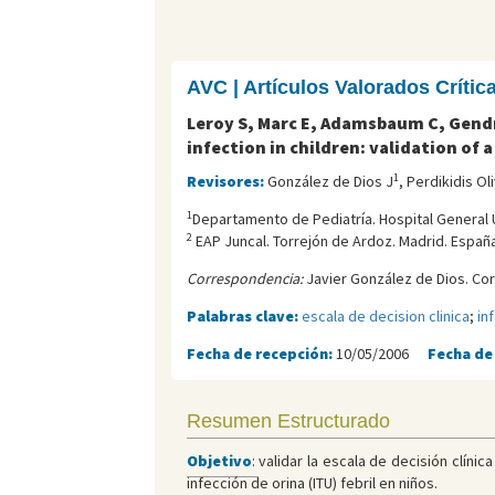
AVC | Artículos Valorados Críti
Leroy S, Marc E, Adamsbaum C, Gendrel
infection in children: validation of a
1
Revisores:
González de Dios J
, Perdikidis Oli
1
Departamento de Pediatría. Hospital General U
2
EAP Juncal. Torrejón de Ardoz. Madrid. España
Correspondencia:
Javier González de Dios. Cor
Palabras clave:
escala de decision clinica
;
in
Fecha de recepción:
10/05/2006
Fecha de
Resumen Estructurado
Objetivo
:
validar la escala de decisión clíni
infección de orina (ITU) febril en niños.