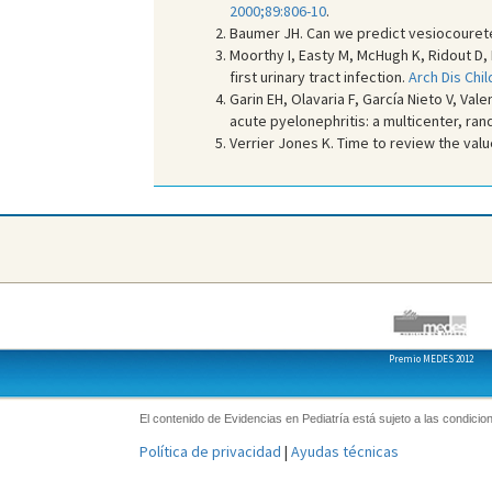
2000;89:806-10
.
Baumer JH. Can we predict vesiocourete
Moorthy I, Easty M, McHugh K, Ridout D, B
first urinary tract infection.
Arch Dis Chil
Garin EH, Olavaria F, García Nieto V, Val
acute pyelonephritis: a multicenter, ra
Verrier Jones K. Time to review the value
Premio MEDES 2012
El contenido de Evidencias en Pediatría está sujeto a las condicion
Política de privacidad
|
Ayudas técnicas