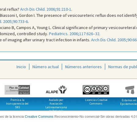
ral reflux?
Arch Dis Child. 2006;91:210-1
.
iassoni I, Gordon I. The presence of vesicoureteric reflux does not identify 
d. 2005;90:733-6
.
enciano B, Campos A, Young L. Clinical significance of primary vesicoureteral r
ndomized, controlled study.
Pediatrics. 2006;117:626–32.
 of imaging after urinary tract infection in infants.
Arch Dis Child. 2005;90:66
Inicio
Número actual
Números anteriores
Normas de publ
Premio a la
Avalado por:
Licencias Creative
Estamos en:
transparencia del
Asociación
Commons
Epistemonik
SNS
Latinoamericana
de Pediatría
es de la licencia
Creative Commons
Reconocimiento-No comercial-Sin obras derivadas 4.0