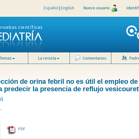
Español
|
English
Nuevo usuario
Identi
pruebas científicas
Temas
La revista
Comentarios
Padr
ción de orina febril no es útil el empleo de
a predecir la presencia de reflujo vesicouret
s)
L
.
PDF