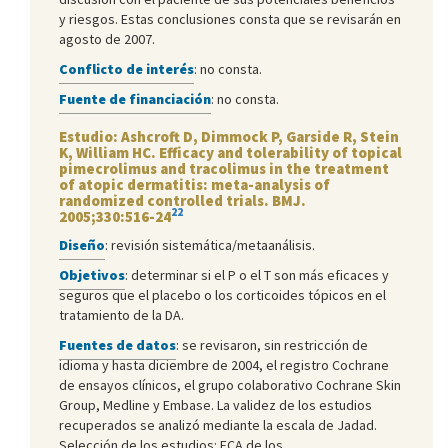
y riesgos. Estas conclusiones consta que se revisarán en
agosto de 2007.
Conflicto de interés
: no consta.
Fuente de financiación
: no consta.
Estudio: Ashcroft D, Dimmock P, Garside R, Stein
K, William HC. Efficacy and tolerability of topical
pimecrolimus and tracolimus in the treatment
of atopic dermatitis: meta-analysis of
randomized controlled trials. BMJ.
22
2005;330:516-24
Diseño
: revisión sistemática/metaanálisis.
Objetivos
: determinar si el P o el T son más eficaces y
seguros que el placebo o los corticoides tópicos en el
tratamiento de la DA.
Fuentes de datos
: se revisaron, sin restricción de
idioma y hasta diciembre de 2004, el registro Cochrane
de ensayos clínicos, el grupo colaborativo Cochrane Skin
Group, Medline y Embase. La validez de los estudios
recuperados se analizó mediante la escala de Jadad.
Selección de los estudios: ECA de los