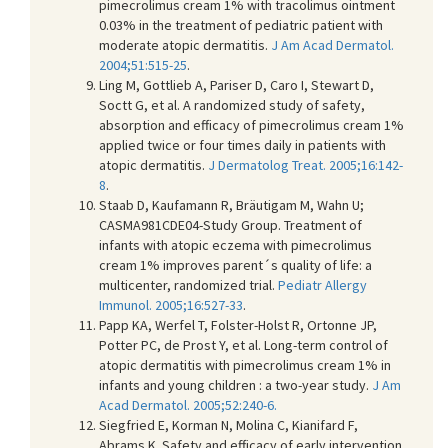
pimecrolimus cream 1% with tracolimus ointment
0.03% in the treatment of pediatric patient with
moderate atopic dermatitis.
J Am Acad Dermatol.
2004;51:515-25
.
Ling M, Gottlieb A, Pariser D, Caro I, Stewart D,
Soctt G, et al. A randomized study of safety,
absorption and efficacy of pimecrolimus cream 1%
applied twice or four times daily in patients with
atopic dermatitis.
J Dermatolog Treat. 2005;16:142-
8
.
Staab D, Kaufamann R, Bräutigam M, Wahn U;
CASMA981CDE04-Study Group. Treatment of
infants with atopic eczema with pimecrolimus
cream 1% improves parent´s quality of life: a
multicenter, randomized trial.
Pediatr Allergy
Immunol. 2005;16:527-33
.
Papp KA, Werfel T, Folster-Holst R, Ortonne JP,
Potter PC, de Prost Y, et al. Long-term control of
atopic dermatitis with pimecrolimus cream 1% in
infants and young children : a two-year study.
J Am
Acad Dermatol. 2005;52:240-6.
Siegfried E, Korman N, Molina C, Kianifard F,
Abrams K. Safety and efficacy of early intervention