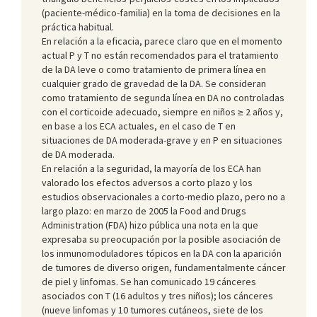
(paciente-médico-familia) en la toma de decisiones en la
práctica habitual.
En relación a la eficacia, parece claro que en el momento
actual P y T no están recomendados para el tratamiento
de la DA leve o como tratamiento de primera línea en
cualquier grado de gravedad de la DA. Se consideran
como tratamiento de segunda línea en DA no controladas
con el corticoide adecuado, siempre en niños ≥ 2 años y,
en base a los ECA actuales, en el caso de T en
situaciones de DA moderada-grave y en P en situaciones
de DA moderada.
En relación a la seguridad, la mayoría de los ECA han
valorado los efectos adversos a corto plazo y los
estudios observacionales a corto-medio plazo, pero no a
largo plazo: en marzo de 2005 la Food and Drugs
Administration (FDA) hizo pública una nota en la que
expresaba su preocupación por la posible asociación de
los inmunomoduladores tópicos en la DA con la aparición
de tumores de diverso origen, fundamentalmente cáncer
de piel y linfomas. Se han comunicado 19 cánceres
asociados con T (16 adultos y tres niños); los cánceres
(nueve linfomas y 10 tumores cutáneos, siete de los