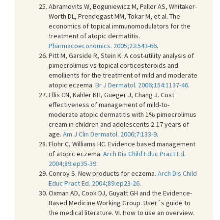
Abramovits W, Boguniewicz M, Paller AS, Whitaker-
Worth DL, Prendegast MM, Tokar M, et al. The
economics of topical immunomodulators for the
treatment of atopic dermatitis.
Pharmacoeconomics. 2005;23:543-66
.
Pitt M, Garside R, Stein K. A cost-utility analysis of
pimecrolimus vs topical corticosteroids and
emollients for the treatment of mild and moderate
atopic eczema.
Br J Dermatol. 2006;154:1137-46
.
Ellis CN, Kahler KH, Gueger J, Chang J. Cost
effectiveness of management of mild-to-
moderate atopic dermatitis with 1% pimecrolimus
cream in children and adolescents 2-17 years of
age.
Am J Clin Dermatol. 2006;7:133-9
.
Flohr C, Williams HC. Evidence based management
of atopic eczema.
Arch Dis Child Educ Pract Ed.
2004;89:ep35-39
.
Conroy S. New products for eczema.
Arch Dis Child
Educ Pract Ed. 2004;89:ep23-26
.
Oxman AD, Cook DJ, Guyatt GH and the Evidence-
Based Medicine Working Group. User´s guide to
the medical literature. VI. How to use an overview.