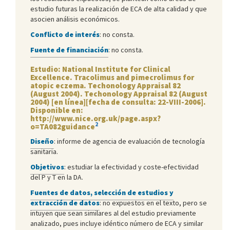
estudio futuras la realización de ECA de alta calidad y que
asocien análisis económicos.
Conflicto de interés
: no consta.
Fuente de financiación
: no consta.
Estudio: National Institute for Clinical
Excellence. Tracolimus and pimecrolimus for
atopic eczema. Techonology Appraisal 82
(August 2004). Techonology Appraisal 82 (August
2004) [en línea][fecha de consulta: 22-VIII-2006].
Disponible en:
http://www.nice.org.uk/page.aspx?
2
o=TA082guidance
Diseño
: informe de agencia de evaluación de tecnología
sanitaria.
Objetivos
: estudiar la efectividad y coste-efectividad
del P y T en la DA.
Fuentes de datos, selección de estudios y
extracción de datos
: no expuestos en el texto, pero se
intuyen que sean similares al del estudio previamente
analizado, pues incluye idéntico número de ECA y similar