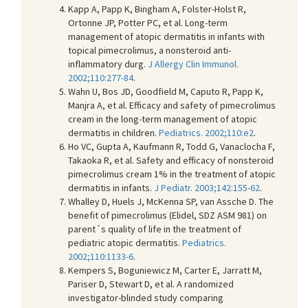
Kapp A, Papp K, Bingham A, Folster-Holst R,
Ortonne JP, Potter PC, et al. Long-term
management of atopic dermatitis in infants with
topical pimecrolimus, a nonsteroid anti-
inflammatory durg.
J Allergy Clin Immunol.
2002;110:277-84
.
Wahn U, Bos JD, Goodfield M, Caputo R, Papp K,
Manjra A, et al. Efficacy and safety of pimecrolimus
cream in the long-term management of atopic
dermatitis in children.
Pediatrics. 2002;110:e2
.
Ho VC, Gupta A, Kaufmann R, Todd G, Vanaclocha F,
Takaoka R, et al. Safety and efficacy of nonsteroid
pimecrolimus cream 1% in the treatment of atopic
dermatitis in infants.
J Pediatr. 2003;142:155-62
.
Whalley D, Huels J, McKenna SP, van Assche D. The
benefit of pimecrolimus (Elidel, SDZ ASM 981) on
parent´s quality of life in the treatment of
pediatric atopic dermatitis.
Pediatrics.
2002;110:1133-6
.
Kempers S, Boguniewicz M, Carter E, Jarratt M,
Pariser D, Stewart D, et al. A randomized
investigator-blinded study comparing