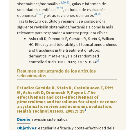
1,19-22
sistemáticas/metanálisis
, guías e informes de
23,24
sociedades científicas
, estudios de evaluación
25-27
28,29
económica
y otras revisiones de interés
.
Tras la lectura del título y resumen, se consideró la
siguiente revisión sistemática/metanálisis como la más
relevante para responder a nuestra pregunta clínica:
Ashcroft D, Dimmock P, Garside R, Stein K, William
HC. Efficacy and tolerability of topical pimecrolimus
and tracolimus in the treatment of atopic
dermatitis: meta-analysis of randomized
22
controlled trials. BMJ. 2005; 330: 516-24
Resumen estructurado de los artículos
seleccionados
Estudio: Garside R, Stein K, Castelnuovo E, Pitt
M, Ashcroft D, Dimmock P, Payne L.The
effectiveness and cost-effectiveness of
pimecrolimus and tacrolimus for atopic eczema:
a systematic review and economic evaluation.
1
Health Technol Assess. 2005;9:29
Diseño
: revisión sistemática.
Objetivos
: estudiar la eficacia y coste-efectividad del P