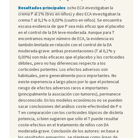
Resultados principales
: ocho ECA investigaban la
crema P al 1% (tres en niños) y diez ECA investigaban la
crema T al 0,1% o 0,03% (cuatro en niños). Se encuentra
escasa evidencia de que P sea más eficaz que el placebo
en el control de la DA leve-moderada. Aunque para T
encontramos mayor número de ECA, la evidencia es
también limitada en relación con el control de la DA
moderada-grave: ambas presentaciones (T al 0,1% y
0,03%) son más eficaces que el placebo y los corticoides
débiles, pero no hay diferencias respecto a los
corticoides potentes. Los efectos adversos son
habituales, pero generalmente poco importantes. No
existe experiencia a largo plazo por lo que el potencial
riesgo de efectos adversos raros e importantes
(principalmente la asociación con tumores), permanece
desconocido. En los modelos económicos no se pueden
sacar conclusiones del análisis coste-efectividad de P o
T en comparación con los corticoides tópicos de distinta
potencia, si bien sugieren que sólo el T puede resultar
coste-efectivo en el tratamiento de niños con DA
moderada-grave. Conclusión de los autores: en base a
los resultados expuestos, se plantean como áreas de