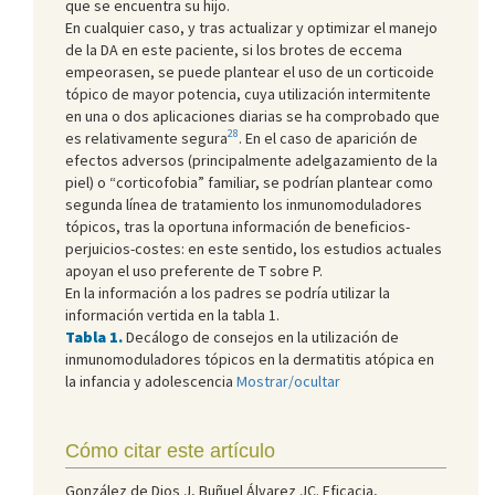
que se encuentra su hijo.
En cualquier caso, y tras actualizar y optimizar el manejo
de la DA en este paciente, si los brotes de eccema
empeorasen, se puede plantear el uso de un corticoide
tópico de mayor potencia, cuya utilización intermitente
en una o dos aplicaciones diarias se ha comprobado que
28
es relativamente segura
. En el caso de aparición de
efectos adversos (principalmente adelgazamiento de la
piel) o “corticofobia” familiar, se podrían plantear como
segunda línea de tratamiento los inmunomoduladores
tópicos, tras la oportuna información de beneficios-
perjuicios-costes: en este sentido, los estudios actuales
apoyan el uso preferente de T sobre P.
En la información a los padres se podría utilizar la
información vertida en la tabla 1.
Tabla 1
.
Decálogo de consejos en la utilización de
inmunomoduladores tópicos en la dermatitis atópica en
la infancia y adolescencia
Mostrar/ocultar
Cómo citar este artículo
González de Dios J, Buñuel Álvarez JC. Eficacia,