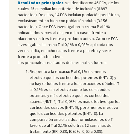
Resultados principales
: se identificaron 46 ECA, de los
cuales 25 cumplían los criterios de inclusión (6.897
pacientes). De ellos, 14 ECA incluían población pediátrica,
exclusivamente o bien con población adulta (3.156
pacientes). Once ECA investigaban la crema P al 1%
aplicada dos veces al día, en ocho casos frente a
placebo y en tres frente a producto activo. Catorce ECA
investigaban la crema T al 0,1% o 0,03% aplicada dos
veces al día, en ocho casos frente a placebo y siete
frente a producto activo.
Los principales resultados del metanálisis fueron:
Respecto a la eficacia: P al 0,1% es menos
efectivo que los corticoides potentes (NNT: -3) y
no hay estudios frente a los corticoides débiles. T
al 0,1% es tan efectivo como los corticoides
potentes y más efectivo que los corticoides
suaves (NNT: 4). T al 0,03% es más efectivo que los
corticoides suaves (NNT: 5), pero menos efectivo
que los corticoides potentes (NNT: -8). La
comparación entre las dos formulaciones de T
favorece al T al 0,1% sólo tras 12 semanas de
tratamiento (RR: 0,80, IC95%: 0,65 a 0,99).