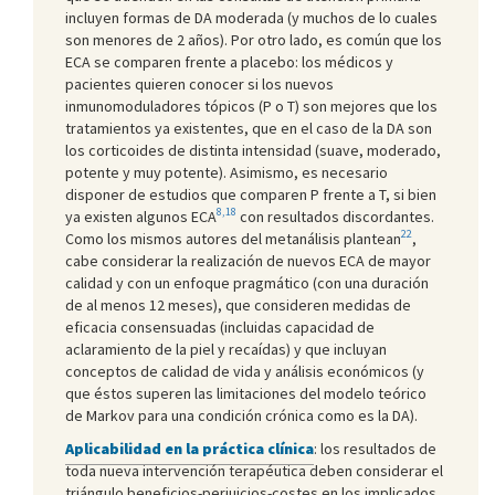
incluyen formas de DA moderada (y muchos de lo cuales
son menores de 2 años). Por otro lado, es común que los
ECA se comparen frente a placebo: los médicos y
pacientes quieren conocer si los nuevos
inmunomoduladores tópicos (P o T) son mejores que los
tratamientos ya existentes, que en el caso de la DA son
los corticoides de distinta intensidad (suave, moderado,
potente y muy potente). Asimismo, es necesario
disponer de estudios que comparen P frente a T, si bien
8,18
ya existen algunos ECA
con resultados discordantes.
22
Como los mismos autores del metanálisis plantean
,
cabe considerar la realización de nuevos ECA de mayor
calidad y con un enfoque pragmático (con una duración
de al menos 12 meses), que consideren medidas de
eficacia consensuadas (incluidas capacidad de
aclaramiento de la piel y recaídas) y que incluyan
conceptos de calidad de vida y análisis económicos (y
que éstos superen las limitaciones del modelo teórico
de Markov para una condición crónica como es la DA).
Aplicabilidad en la práctica clínica
: los resultados de
toda nueva intervención terapéutica deben considerar el
triángulo beneficios-perjuicios-costes en los implicados