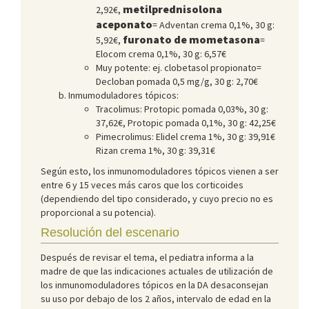
metilprednisolona
2,92€,
aceponato
= Adventan crema 0,1%, 30 g:
furonato de mometasona
5,92€,
=
Elocom crema 0,1%, 30 g: 6,57€
Muy potente: ej. clobetasol propionato=
Decloban pomada 0,5 mg/g, 30 g: 2,70€
Inmumoduladores tópicos:
Tracolimus: Protopic pomada 0,03%, 30 g:
37,62€, Protopic pomada 0,1%, 30 g: 42,25€
Pimecrolimus: Elidel crema 1%, 30 g: 39,91€
Rizan crema 1%, 30 g: 39,31€
Según esto, los inmunomoduladores tópicos vienen a ser
entre 6 y 15 veces más caros que los corticoides
(dependiendo del tipo considerado, y cuyo precio no es
proporcional a su potencia).
Resolución del escenario
Después de revisar el tema, el pediatra informa a la
madre de que las indicaciones actuales de utilización de
los inmunomoduladores tópicos en la DA desaconsejan
su uso por debajo de los 2 años, intervalo de edad en la