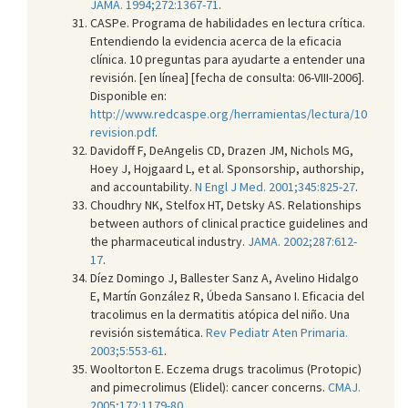
JAMA. 1994;272:1367-71
.
CASPe. Programa de habilidades en lectura crítica.
Entendiendo la evidencia acerca de la eficacia
clínica. 10 preguntas para ayudarte a entender una
revisión. [en línea] [fecha de consulta: 06-VIII-2006].
Disponible en:
http://www.redcaspe.org/herramientas/lectura/10
revision.pdf
.
Davidoff F, DeAngelis CD, Drazen JM, Nichols MG,
Hoey J, Hojgaard L, et al. Sponsorship, authorship,
and accountability.
N Engl J Med. 2001;345:825-27
.
Choudhry NK, Stelfox HT, Detsky AS. Relationships
between authors of clinical practice guidelines and
the pharmaceutical industry.
JAMA. 2002;287:612-
17
.
Díez Domingo J, Ballester Sanz A, Avelino Hidalgo
E, Martín González R, Úbeda Sansano I. Eficacia del
tracolimus en la dermatitis atópica del niño. Una
revisión sistemática.
Rev Pediatr Aten Primaria.
2003;5:553-61
.
Wooltorton E. Eczema drugs tracolimus (Protopic)
and pimecrolimus (Elidel): cancer concerns.
CMAJ.
2005;172:1179-80
.