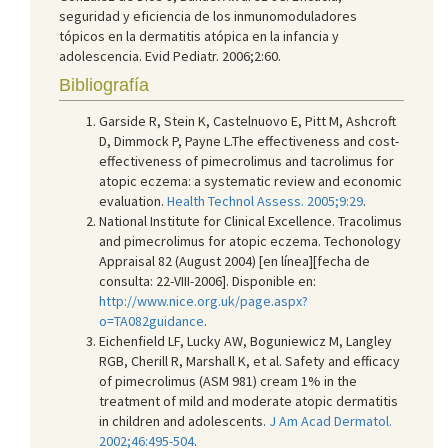
seguridad y eficiencia de los inmunomoduladores
tópicos en la dermatitis atópica en la infancia y
adolescencia. Evid Pediatr. 2006;2:60.
Bibliografía
Garside R, Stein K, Castelnuovo E, Pitt M, Ashcroft
D, Dimmock P, Payne L.The effectiveness and cost-
effectiveness of pimecrolimus and tacrolimus for
atopic eczema: a systematic review and economic
evaluation.
Health Technol Assess. 2005;9:29
.
National Institute for Clinical Excellence. Tracolimus
and pimecrolimus for atopic eczema. Techonology
Appraisal 82 (August 2004) [en línea][fecha de
consulta: 22-VIII-2006]. Disponible en:
http://www.nice.org.uk/page.aspx?
o=TA082guidance
.
Eichenfield LF, Lucky AW, Boguniewicz M, Langley
RGB, Cherill R, Marshall K, et al. Safety and efficacy
of pimecrolimus (ASM 981) cream 1% in the
treatment of mild and moderate atopic dermatitis
in children and adolescents.
J Am Acad Dermatol.
2002;46:495-504
.