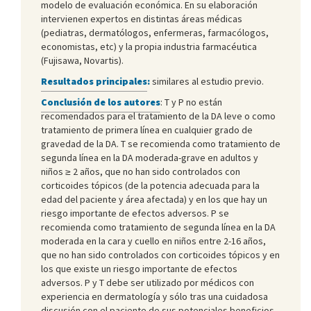
modelo de evaluación económica. En su elaboración
intervienen expertos en distintas áreas médicas
(pediatras, dermatólogos, enfermeras, farmacólogos,
economistas, etc) y la propia industria farmacéutica
(Fujisawa, Novartis).
Resultados principales
:
similares al estudio previo.
Conclusión de los autores
: T y P no están
recomendados para el tratamiento de la DA leve o como
tratamiento de primera línea en cualquier grado de
gravedad de la DA. T se recomienda como tratamiento de
segunda línea en la DA moderada-grave en adultos y
niños ≥ 2 años, que no han sido controlados con
corticoides tópicos (de la potencia adecuada para la
edad del paciente y área afectada) y en los que hay un
riesgo importante de efectos adversos. P se
recomienda como tratamiento de segunda línea en la DA
moderada en la cara y cuello en niños entre 2-16 años,
que no han sido controlados con corticoides tópicos y en
los que existe un riesgo importante de efectos
adversos. P y T debe ser utilizado por médicos con
experiencia en dermatología y sólo tras una cuidadosa
discusión con el paciente de sus potenciales beneficios