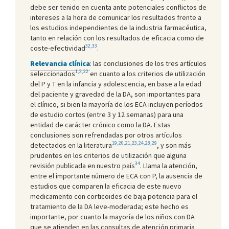
debe ser tenido en cuenta ante potenciales conflictos de
intereses a la hora de comunicar los resultados frente a
los estudios independientes de la industria farmacéutica,
tanto en relación con los resultados de eficacia como de
32,33
coste-efectividad
.
Relevancia clínica
: las conclusiones de los tres artículos
1,2,22
seleccionados
en cuanto a los criterios de utilización
del P y T en la infancia y adolescencia, en base a la edad
del paciente y gravedad de la DA, son importantes para
el clínico, si bien la mayoría de los ECA incluyen períodos
de estudio cortos (entre 3 y 12 semanas) para una
entidad de carácter crónico como la DA. Estas
conclusiones son refrendadas por otros artículos
19,20,21,23,24,28,29
detectados en la literatura
, y son más
prudentes en los criterios de utilización que alguna
34
revisión publicada en nuestro país
. Llama la atención,
entre el importante número de ECA con P, la ausencia de
estudios que comparen la eficacia de este nuevo
medicamento con corticoides de baja potencia para el
tratamiento de la DA leve-moderada; este hecho es
importante, por cuanto la mayoría de los niños con DA
que se atienden en las consultas de atención primaria