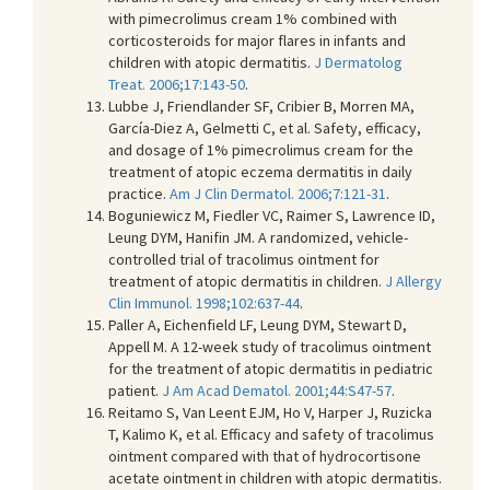
with pimecrolimus cream 1% combined with
corticosteroids for major flares in infants and
children with atopic dermatitis.
J Dermatolog
Treat. 2006;17:143-50
.
Lubbe J, Friendlander SF, Cribier B, Morren MA,
García-Diez A, Gelmetti C, et al. Safety, efficacy,
and dosage of 1% pimecrolimus cream for the
treatment of atopic eczema dermatitis in daily
practice.
Am J Clin Dermatol. 2006;7:121-31
.
Boguniewicz M, Fiedler VC, Raimer S, Lawrence ID,
Leung DYM, Hanifin JM. A randomized, vehicle-
controlled trial of tracolimus ointment for
treatment of atopic dermatitis in children.
J Allergy
Clin Immunol. 1998;102:637-44
.
Paller A, Eichenfield LF, Leung DYM, Stewart D,
Appell M. A 12-week study of tracolimus ointment
for the treatment of atopic dermatitis in pediatric
patient.
J Am Acad Dematol. 2001;44:S47-57
.
Reitamo S, Van Leent EJM, Ho V, Harper J, Ruzicka
T, Kalimo K, et al. Efficacy and safety of tracolimus
ointment compared with that of hydrocortisone
acetate ointment in children with atopic dermatitis.