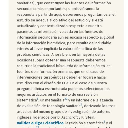
sanitarias), que constituyen las fuentes de información
secundaria más importantes; si obtuviéramos la
respuesta a partir de aquí, deberemos preguntarnos si el
estudio se adecua al objetivo del estudio y si está
actualizado y contextualizado respecto a nuestro
paciente. La información volcada en las fuentes de
información secundaria aún es escasa respecto al global
de la información biomédica, pero resulta de indudable
interés al llevar implícita la valoración crítica de las
pruebas científicas. Ahora bien, en la mayoría de las
ocasiones, para obtener una respuesta deberemos
recurrir a la tradicional búsqueda de información en las
fuentes de información primaria, que en el caso de
intervenciones terapéuticas deben enfocarse hacia
estudios con el diseño de ECA. En el caso de nuestra
pregunta clínica estructurada pudimos seleccionar los
mejores artículos en el formato de una revisión
1
22
sistemática
, un metanálisis
y un informe de la agencia
2
de evaluación de tecnología sanitaria
, derivando los tres
artículos del mismo grupo de investigación de autores
ingleses, liderados por D. Aschcroft y K. Stein.
1
Validez o rigor científico
: la revisión sistemática
y el
22