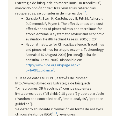
Estrategia de búsqueda: “pimecrolimus OR tracolimus”,
marcando opción “title”: tras revisar las referencias
1,2
recuperadas, se consideran de interés dos
:
Garside R, Stein K, Castelnuovo E, Pitt M, Ashcroft
D, Dimmock P, Payne L. The effectiveness and cost-
effectiveness of pimecrolimus and tacrolimus for
atopic eczema: a systematic review and economic
1
evaluation. Health Technol Assess. 2005; 9: 29
.
National Institute for Clinical Excellence. Tracolimus
and pimecrolimus for atopic eczema. Techonology
Appraisal 82 (August 2004) [en línea][fecha de
consulta: 22-VIII-2006]. Disponible en:
http://www.nice.org.uk/page.aspx?
2
o=TA082guidance
.
2. Base de datos MEDLINE, a través de PubMed:
http://www.pubmed.org Estrategia de búsqueda:
“pimecrolimus OR tracolimus”, con los siguientes
limitadores: edad (“all child: 0-18 years”) y tipo de artículo
(“randomized controlled trial”, “meta-analysis”, “practice
guideline”).
Se detectó abundante información en forma de ensayos
3-18
clínicos aleatorios (ECA)
, revisiones