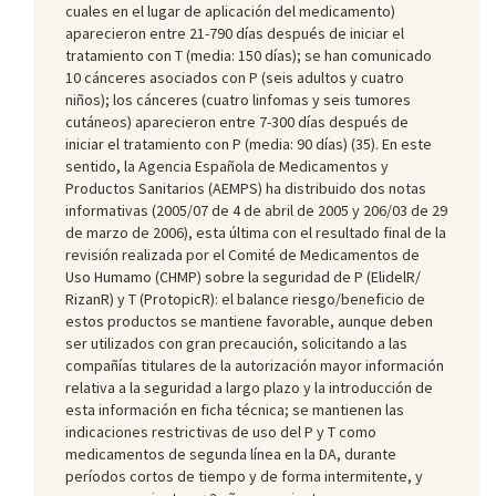
cuales en el lugar de aplicación del medicamento)
aparecieron entre 21-790 días después de iniciar el
tratamiento con T (media: 150 días); se han comunicado
10 cánceres asociados con P (seis adultos y cuatro
niños); los cánceres (cuatro linfomas y seis tumores
cutáneos) aparecieron entre 7-300 días después de
iniciar el tratamiento con P (media: 90 días) (35). En este
sentido, la Agencia Española de Medicamentos y
Productos Sanitarios (AEMPS) ha distribuido dos notas
informativas (2005/07 de 4 de abril de 2005 y 206/03 de 29
de marzo de 2006), esta última con el resultado final de la
revisión realizada por el Comité de Medicamentos de
Uso Humamo (CHMP) sobre la seguridad de P (Elidel
R
/
Rizan
R
) y T (Protopic
R
): el balance riesgo/beneficio de
estos productos se mantiene favorable, aunque deben
ser utilizados con gran precaución, solicitando a las
compañías titulares de la autorización mayor información
relativa a la seguridad a largo plazo y la introducción de
esta información en ficha técnica; se mantienen las
indicaciones restrictivas de uso del P y T como
medicamentos de segunda línea en la DA, durante
períodos cortos de tiempo y de forma intermitente, y