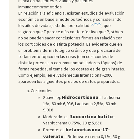
nunca en pacientes < 2 años y pacientes
inmunocomprometidos.
En relación a la eficiencia, existen estudios de evaluación
económica en base a modelos teóricos y considerando
1,2,25-27
los años de vida ajustados por calidad
, que
sugieren que T parece más coste-efectivo que P, si bien
no se pueden sacar conclusiones firmes en relación con
los corticoides de distinta potencia. Es evidente que en
un problema dermatológico crónico y que precisará de
tratamiento tópico en las crisis (con corticoides de
distinta potencia o con inmunomoduladores tópicos) de
forma repetida, el tema de los costes es de gran interés.
Como ejemplo, en el Vademecun Intenacional-2006
aparecen los siguientes precios de estos preparados:
Corticoides:
Hidrocortisona
Suave: ej.
= Lactisona
1%, 60 ml: 6,93€, Lactisona 2,5%, 60 ml:
9,91€
luocortina butil o
Moderado: ej. f
=
Vaspit crema 0,75%, 30 g: 5,65€
betametasona-17-
Potente: ej.
valerato
= Betnovate crema 0,1%, 30 g: