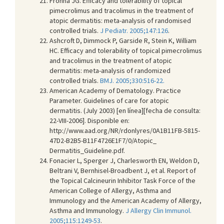
Frohna JG. Efficacy and tolerability of topical
pimecrolimus and tracolimus in the treatment of
atopic dermatitis: meta-analysis of randomised
controlled trials.
J Pediatr. 2005;147:126
.
Ashcroft D, Dimmock P, Garside R, Stein K, William
HC. Efficacy and tolerability of topical pimecrolimus
and tracolimus in the treatment of atopic
dermatitis: meta-analysis of randomized
controlled trials.
BMJ. 2005;330:516-22.
American Academy of Dematology. Practice
Parameter. Guidelines of care for atopic
dermatitis. (July 2003) [en línea][fecha de consulta:
22-VIII-2006]. Disponible en:
http://www.aad.org/NR/rdonlyres/0A1B11FB-5815-
47D2-B2B5-B11F4726E1F7/0/Atopic_
Dermatitis_Guideline.pdf
.
Fonacier L, Sperger J, Charlesworth EN, Weldon D,
Beltrani V, Bernhisel-Broadbent J, et al. Report of
the Topical Calcineurin Inhibitor Task Force of the
American College of Allergy, Asthma and
Immunology and the American Academy of Allergy,
Asthma and Immunology.
J Allergy Clin Immunol.
2005;115:1249-53
.