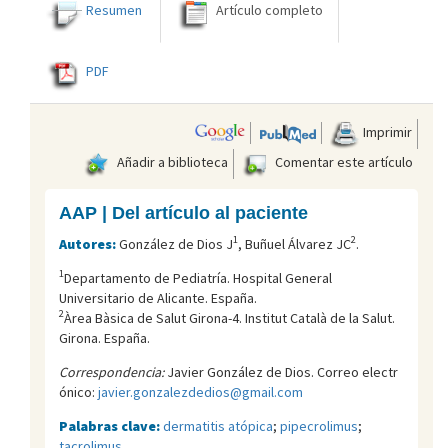
Resumen
Artículo completo
PDF
Imprimir
Añadir a biblioteca
Comentar este artículo
AAP | Del artículo al paciente
1
2
Autores:
González de Dios J
, Buñuel Álvarez JC
.
1
Departamento de Pediatría. Hospital General
Universitario de Alicante. España.
2
Àrea Bàsica de Salut Girona-4. Institut Català de la Salut.
Girona. España.
Correspondencia:
Javier González de Dios. Correo electr
ónico:
javier.gonzalezdedios@gmail.com
Palabras clave:
dermatitis atópica
;
pipecrolimus
;
tacrolimus