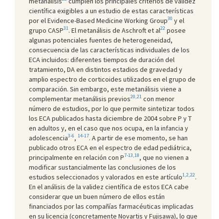
metanálisis
cumplen los principales criterios de validez
científica exigibles a un estudio de estas características
30
por el Evidence-Based Medicine Working Group
y el
31
22
grupo CASP
. El metanálisis de Aschroft et al
posee
algunas potenciales fuentes de heterogeneidad,
consecuencia de las características individuales de los
ECA incluidos: diferentes tiempos de duración del
tratamiento, DA en distintos estadios de gravedad y
amplio espectro de corticoides utilizados en el grupo de
comparación. Sin embargo, este metanálisis viene a
20,21
complementar metanálisis previos
con menor
número de estudios, por lo que permite sintetizar todos
los ECA publicados hasta diciembre de 2004 sobre P y T
en adultos y, en el caso que nos ocupa, en la infancia y
3-6
14-17
adolescencia
,
. A partir de ese momento, se han
publicado otros ECA en el espectro de edad pediátrica,
7-13,18
principalmente en relación con P
, que no vienen a
modificar sustancialmente las conclusiones de los
1,2,22
estudios seleccionados y valorados en este artículo
.
En el análisis de la validez científica de estos ECA cabe
considerar que un buen número de ellos están
financiados por las compañías farmacéuticas implicadas
en su licencia (concretamente Novartis y Fujisawa), lo que