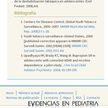
de la deshabituación tabáquica en adolescentes. Evid
Pediatr. 2008;4:6.
Bibliografía
Centers for Disease Control. Global Youth Tobacco
Surveillance, 2000--2007.
MMWR Morb Mortal Wkly
Rep. 2008;57:1-28
.
Youth tobacco surveillance–United States, 2000
[published correction appears in MMWR CDC
Surveill Summ. 2001;50(46):1036].
MMWR CDC
Surveill Summ. 2001;50:1-84
.
Upadhyaya HP, Brady KT, Wang W. Bupropion SR in
adolescents with comorbid ADHD and nicotine
dependence: a pilot study.
J Am Acad Child
Adolesc Psychiatry. 2004; 43:199-205
.
Inicio
Número actual
Números anteriores
Normas de publicación
La revista
Mapa
RSS
Contacto