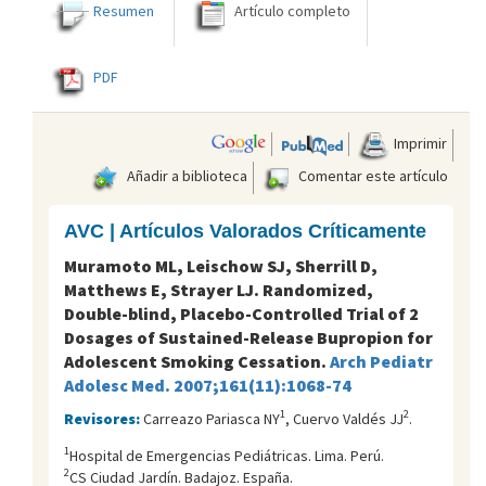
Resumen
Artículo completo
PDF
Imprimir
Añadir a biblioteca
Comentar este artículo
AVC | Artículos Valorados Críticamente
Muramoto ML, Leischow SJ, Sherrill D,
Matthews E, Strayer LJ. Randomized,
Double-blind, Placebo-Controlled Trial of 2
Dosages of Sustained-Release Bupropion for
Adolescent Smoking Cessation.
Arch Pediatr
Adolesc Med. 2007;161(11):1068-74
1
2
Revisores:
Carreazo Pariasca NY
, Cuervo Valdés JJ
.
1
Hospital de Emergencias Pediátricas. Lima. Perú.
2
CS Ciudad Jardín. Badajoz. España.