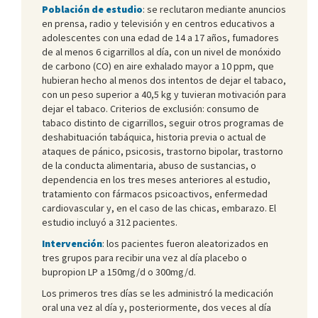
Población de estudio
: se reclutaron mediante anuncios
en prensa, radio y televisión y en centros educativos a
adolescentes con una edad de 14 a 17 años, fumadores
de al menos 6 cigarrillos al día, con un nivel de monóxido
de carbono (CO) en aire exhalado mayor a 10 ppm, que
hubieran hecho al menos dos intentos de dejar el tabaco,
con un peso superior a 40,5 kg y tuvieran motivación para
dejar el tabaco. Criterios de exclusión: consumo de
tabaco distinto de cigarrillos, seguir otros programas de
deshabituación tabáquica, historia previa o actual de
ataques de pánico, psicosis, trastorno bipolar, trastorno
de la conducta alimentaria, abuso de sustancias, o
dependencia en los tres meses anteriores al estudio,
tratamiento con fármacos psicoactivos, enfermedad
cardiovascular y, en el caso de las chicas, embarazo. El
estudio incluyó a 312 pacientes.
Intervención
: los pacientes fueron aleatorizados en
tres grupos para recibir una vez al día placebo o
bupropion LP a 150mg/d o 300mg/d.
Los primeros tres días se les administró la medicación
oral una vez al día y, posteriormente, dos veces al día