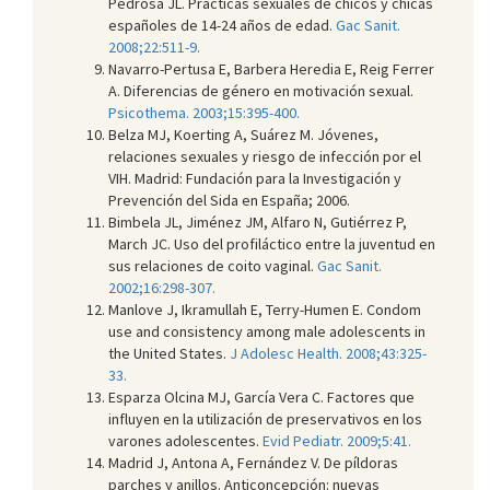
Pedrosa JL. Prácticas sexuales de chicos y chicas
españoles de 14-24 años de edad.
Gac Sanit.
2008;22:511-9.
Navarro-Pertusa E, Barbera Heredia E, Reig Ferrer
A. Diferencias de género en motivación sexual.
Psicothema. 2003;15:395-400.
Belza MJ, Koerting A, Suárez M. Jóvenes,
relaciones sexuales y riesgo de infección por el
VIH. Madrid: Fundación para la Investigación y
Prevención del Sida en España; 2006.
Bimbela JL, Jiménez JM, Alfaro N, Gutiérrez P,
March JC. Uso del profiláctico entre la juventud en
sus relaciones de coito vaginal.
Gac Sanit.
2002;16:298-307.
Manlove J, Ikramullah E, Terry-Humen E. Condom
use and consistency among male adolescents in
the United States.
J Adolesc Health. 2008;43:325-
33.
Esparza Olcina MJ, García Vera C. Factores que
influyen en la utilización de preservativos en los
varones adolescentes.
Evid Pediatr. 2009;5:41.
Madrid J, Antona A, Fernández V. De píldoras
parches y anillos. Anticoncepción: nuevas