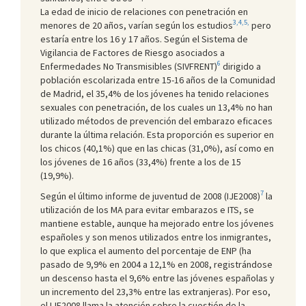
La edad de inicio de relaciones con penetración en
3,4,5,
menores de 20 años, varían según los estudios
pero
estaría entre los 16 y 17 años. Según el Sistema de
Vigilancia de Factores de Riesgo asociados a
6
Enfermedades No Transmisibles (SIVFRENT)
dirigido a
población escolarizada entre 15-16 años de la Comunidad
de Madrid, el 35,4% de los jóvenes ha tenido relaciones
sexuales con penetración, de los cuales un 13,4% no han
utilizado métodos de prevención del embarazo eficaces
durante la última relación. Esta proporción es superior en
los chicos (40,1%) que en las chicas (31,0%), así como en
los jóvenes de 16 años (33,4%) frente a los de 15
(19,9%).
7
Según el último informe de juventud de 2008 (IJE2008)
la
utilización de los MA para evitar embarazos e ITS, se
mantiene estable, aunque ha mejorado entre los jóvenes
españoles y son menos utilizados entre los inmigrantes,
lo que explica el aumento del porcentaje de ENP (ha
pasado de 9,9% en 2004 a 12,1% en 2008, registrándose
un descenso hasta el 9,6% entre las jóvenes españolas y
un incremento del 23,3% entre las extranjeras). Por eso,
el IJE2008 llama la atención sobre la cuestión de la