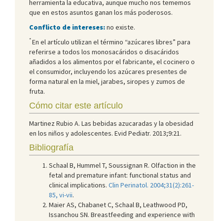
herramienta la educativa, aunque mucho nos tememos
que en estos asuntos ganan los más poderosos.
Conflicto de intereses:
no existe.
*
En el artículo utilizan el término “azúcares libres” para
referirse a todos los monosacáridos o disacáridos
añadidos a los alimentos por el fabricante, el cocinero o
el consumidor, incluyendo los azúcares presentes de
forma natural en la miel, jarabes, siropes y zumos de
fruta.
Cómo citar este artículo
Martinez Rubio A. Las bebidas azucaradas y la obesidad
en los niños y adolescentes. Evid Pediatr. 2013;9:21.
Bibliografía
Schaal B, Hummel T, Soussignan R. Olfaction in the
fetal and premature infant: functional status and
clinical implications.
Clin Perinatol. 2004;31(2):261-
85, vi-vii
.
Maier AS, Chabanet C, Schaal B, Leathwood PD,
Issanchou SN. Breastfeeding and experience with