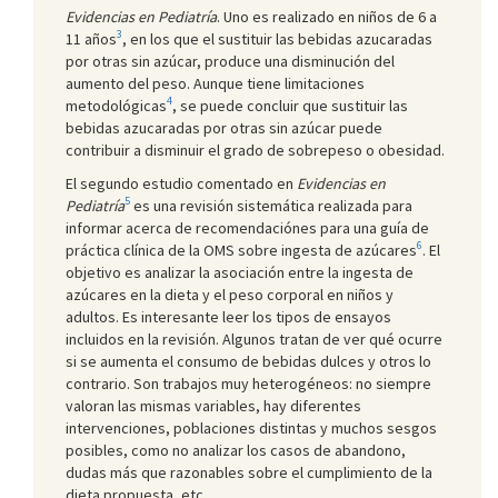
Evidencias en Pediatría
. Uno es realizado en niños de 6 a
3
11 años
, en los que el sustituir las bebidas azucaradas
por otras sin azúcar, produce una disminución del
aumento del peso. Aunque tiene limitaciones
4
metodológicas
, se puede concluir que sustituir las
bebidas azucaradas por otras sin azúcar puede
contribuir a disminuir el grado de sobrepeso o obesidad.
El segundo estudio comentado en
Evidencias en
5
Pediatría
es una revisión sistemática realizada para
informar acerca de recomendaciónes para una guía de
6
práctica clínica de la OMS sobre ingesta de azúcares
. El
objetivo es analizar la asociación entre la ingesta de
azúcares en la dieta y el peso corporal en niños y
adultos. Es interesante leer los tipos de ensayos
incluidos en la revisión. Algunos tratan de ver qué ocurre
si se aumenta el consumo de bebidas dulces y otros lo
contrario. Son trabajos muy heterogéneos: no siempre
valoran las mismas variables, hay diferentes
intervenciones, poblaciones distintas y muchos sesgos
posibles, como no analizar los casos de abandono,
dudas más que razonables sobre el cumplimiento de la
dieta propuesta, etc.