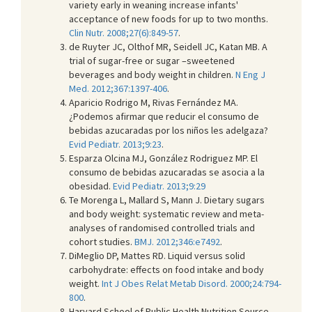
variety early in weaning increase infants'
acceptance of new foods for up to two months.
Clin Nutr. 2008;27(6):849-57
.
de Ruyter JC, Olthof MR, Seidell JC, Katan MB. A
trial of sugar-free or sugar –sweetened
beverages and body weight in children.
N Eng J
Med. 2012;367:1397-406
.
Aparicio Rodrigo M, Rivas Fernández MA.
¿Podemos afirmar que reducir el consumo de
bebidas azucaradas por los niños les adelgaza?
Evid Pediatr. 2013;9:23
.
Esparza Olcina MJ, González Rodriguez MP. El
consumo de bebidas azucaradas se asocia a la
obesidad.
Evid Pediatr. 2013;9:29
Te Morenga L, Mallard S, Mann J. Dietary sugars
and body weight: systematic review and meta-
analyses of randomised controlled trials and
cohort studies.
BMJ. 2012;346:e7492
.
DiMeglio DP, Mattes RD. Liquid versus solid
carbohydrate: effects on food intake and body
weight.
Int J Obes Relat Metab Disord. 2000;24:794-
800
.
Harvard School of Public Health Nutrition Source.