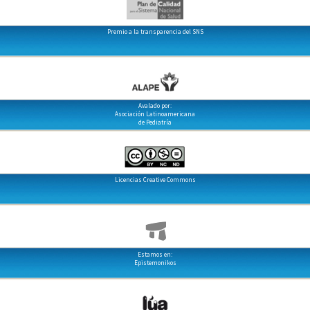
Premio a la transparencia del SNS
Avalado por:
Asociación Latinoamericana
de Pediatría
Licencias Creative Commons
Estamos en:
Epistemonikos