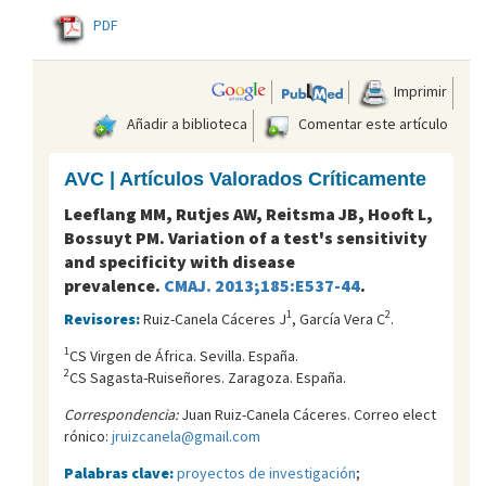
PDF
Imprimir
Añadir a biblioteca
Comentar este artículo
AVC | Artículos Valorados Críticamente
Leeflang MM, Rutjes AW, Reitsma JB, Hooft L,
Bossuyt PM. Variation of a test's sensitivity
and specificity with disease
prevalence.
CMAJ. 2013;185:E537-44
.
1
2
Revisores:
Ruiz-Canela Cáceres J
, García Vera C
.
1
CS Virgen de África. Sevilla. España.
2
CS Sagasta-Ruiseñores. Zaragoza. España.
Correspondencia:
Juan Ruiz-Canela Cáceres. Correo elect
rónico:
jruizcanela@gmail.com
Palabras clave:
proyectos de investigación
;