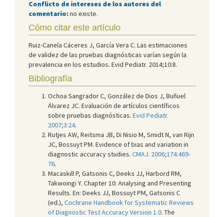
Conflicto de intereses de los autores del
comentario:
no existe.
Cómo citar este artículo
Ruiz-Canela Cáceres J, García Vera C. Las estimaciones
de validez de las pruebas diagnósticas varían según la
prevalencia en los estudios. Evid Pediatr. 2014;10:8.
Bibliografía
Ochoa Sangrador C, González de Dios J, Buñuel
Álvarez JC. Evaluación de artículos científicos
sobre pruebas diagnósticas.
Evid Pediatr.
2007;3:24
.
Rutjes AW, Reitsma JB, Di Nisio M, Smidt N, van Rijn
JC, Bossuyt PM. Evidence of bias and variation in
diagnostic accuracy studies.
CMAJ. 2006;174:469-
76
.
Macaskill P, Gatsonis C, Deeks JJ, Harbord RM,
Takwoingi Y. Chapter 10: Analysing and Presenting
Results. En: Deeks JJ, Bossuyt PM, Gatsonis C
(ed.),
Cochrane Handbook for Systematic Reviews
of Diagnostic Test Accuracy Version 1.0
. The