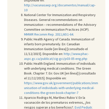
Disponible en:
http://vacunasaep.org/documentos/manual/cap-
10
National Center for Immunization and Respiratory
Diseases. General recommendations on
immunization – recommendations of the Advisory
Committee on Immunization Practices (ACIP).
MMWR Recomm Rep. 2011;60:1-64.
Public Health Agency of Canada. Immunization of
infants born prematurely. En: Canadian
Immunization Guide [en línea] [consultado el
11/12/2015]. Disponible en:
http://www.phac-
aspc.gc.ca/publicat/cig-gci/p03-05-eng.php
Public Health England. Immunisation of individuals
with underlying medical conditions. The Green
Book. Chapter 7. En: Gov.UK [en línea] [consultado
el 11/12/2015]. Disponible en:
https://www.gov.uk/government/publications/imm
unisation-of-individuals-with-underlying-medical-
conditions-the-green-book-chapter-7
Aparicio Rodrigo M, Martínez Rubio V. En la
vacunación de los prematuros extremos, ¿los
riesgos superan a los beneficios?.
Evid Pediatr.