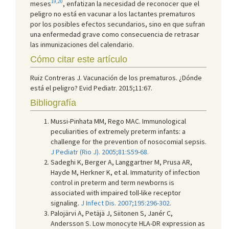
19,20
meses
, enfatizan la necesidad de reconocer que el
peligro no está en vacunar a los lactantes prematuros
por los posibles efectos secundarios, sino en que sufran
una enfermedad grave como consecuencia de retrasar
las inmunizaciones del calendario.
Cómo citar este artículo
Ruiz Contreras J. Vacunación de los prematuros. ¿Dónde
está el peligro? Evid Pediatr. 2015;11:67.
Bibliografía
Mussi-Pinhata MM, Rego MAC. Immunological
peculiarities of extremely preterm infants: a
challenge for the prevention of nosocomial sepsis.
J Pediatr (Rio J). 2005;81:S59-68.
Sadeghi K, Berger A, Langgartner M, Prusa AR,
Hayde M, Herkner K, et al. Immaturity of infection
control in preterm and term newborns is
associated with impaired toll-like receptor
signaling.
J Infect Dis. 2007;195:296-302.
Palojärvi A, Petäjä J, Siitonen S, Janér C,
Andersson S. Low monocyte HLA-DR expression as