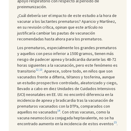
apoyo respiratorio con respecto al periodo de
preinmunización.
¿Cuál debería ser el impacto de este estudio a la hora de
vacunar a los lactantes prematuros? Aparicio y Martínez,
en su revisión crítica, opinan que este artículo no
justificaría cambiar las pautas de vacunación
recomendadas hasta ahora para los prematuros.
Los prematuros, especialmente los grandes prematuros
y aquellos con peso inferior a 1500 gramos, tienen más
riesgo de padecer apnea y bradicardia durante las 48-72
horas siguientes a la vacunación, pero este fenómeno es
12,13
transitorio
. Aparece, sobre todo, en niños que son
vacunados frente a difteria, tétanos y tosferina, aunque
un estudio prospectivo controlado, aleatorizado y ciego,
llevado a cabo en diez Unidades de Cuidados Intensivos
(UCI) neonatales en EE. UU. no encontró diferencia en la
incidencia de apnea y bradicardia tras la vacunación de
prematuros vacunados con la DTPa, comparados con
14
aquellos no vacunados
. Con otras vacunas, como la
vacuna neumocócica conjugada heptavalente, no se ha
15
encontrado aumento en la incidencia de estos eventos
.