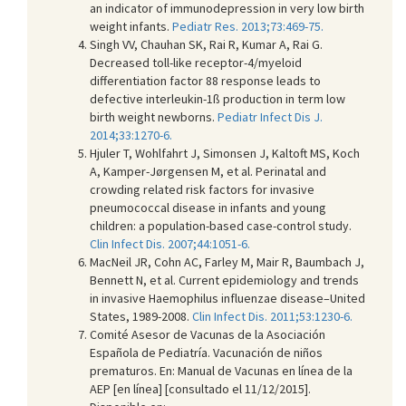
an indicator of immunodepression in very low birth
weight infants.
Pediatr Res. 2013;73:469-75.
Singh VV, Chauhan SK, Rai R, Kumar A, Rai G.
Decreased toll-like receptor-4/myeloid
differentiation factor 88 response leads to
defective interleukin-1ß production in term low
birth weight newborns.
Pediatr Infect Dis J.
2014;33:1270-6.
Hjuler T, Wohlfahrt J, Simonsen J, Kaltoft MS, Koch
A, Kamper-Jørgensen M, et al. Perinatal and
crowding related risk factors for invasive
pneumococcal disease in infants and young
children: a population-based case-control study.
Clin Infect Dis. 2007;44:1051-6.
MacNeil JR, Cohn AC, Farley M, Mair R, Baumbach J,
Bennett N, et al. Current epidemiology and trends
in invasive Haemophilus influenzae disease–United
States, 1989-2008.
Clin Infect Dis. 2011;53:1230-6.
Comité Asesor de Vacunas de la Asociación
Española de Pediatría. Vacunación de niños
prematuros. En: Manual de Vacunas en línea de la
AEP [en línea] [consultado el 11/12/2015].