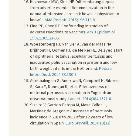
Kuzniewicz MW, Klein NP. Differentiating sepsis
from adverse events after immunization in the
neonatal intensive care unit: how is a physician to
know?
JAMA Pediatr. 2015;196:718-9.
Fine PE, Chen RT. Confounding in studies of
adverse reactions to vaccines.
Am J Epidemiol.
1992;136:121-35.
Woestenberg PJ, van Lier A, van der Maas NA,
Drijfhout IH, Oomen PJ, de Melker HE. Delayed start
of diphtheria, tetanus, acellular pertussis and
inactivated polio vaccination in preterm and low
birth weight infants in the Netherland.
Pediatr
Infect Dis J. 2014;33:190-8.
Amirthalingam G, Andrews N, Campbell H, Ribeiro
S, Kara E, Donegan K, et al. Effectiveness of
maternal pertussis vaccination in England: an
observational study.
Lancet. 2014;384:1521-8.
Sizaire V, Garrido-Estepa M, Masa-Calles J,
Martinez de Aragon MV. Increase of pertussis
incidence in 2010 to 2012 after 12 years of low
circulation in Spain.
Euro Surveill. 2014;19(32).