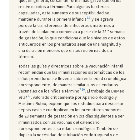
que, en general, cursan de forma más grave que en los
recién nacidos a término. Para algunas bacterias
capsuladas, este aumento de susceptibilidad se
5,6
mantiene durante la primera infancia
y se agrava
porque la transferencia de anticuerpos maternos a
través de la placenta comienza a partir de la 28.ª semana
de gestación, lo que condiciona que los niveles de estos
anticuerpos en los prematuros sean de una magnitud y
una duración menores que en los recién nacidos a
término.
Todas las guías y directrices sobre la vacunación infantil
recomiendan que las inmunizaciones sistemáticas de los
niños prematuros se lleven a cabo en la edad cronológica
correspondiente, de manera similar a los calendarios
7-10
vacunales de los niños a término
. El trabajo de DeMeo
11
et al
.
, valorado críticamente por Aparicio Rodrigo y
Martínez Rubio, expone que los estudios para descartar
sepsis casi se cuadriplican en los prematuros menores
de 28 semanas de gestación en los días siguientes a ser
inmunizados con las vacunas del calendario
correspondientes a su edad cronológica. También se
duplica la necesidad de intubación endotraqueal y de