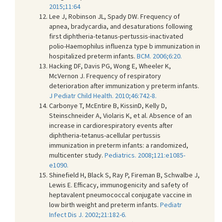
2015;11:64
Lee J, Robinson JL, Spady DW. Frequency of
apnea, bradycardia, and desaturations following
first diphtheria-tetanus-pertussis-inactivated
polio-Haemophilus influenza type b immunization in
hospitalized preterm infants.
BCM. 2006;6:20.
Hacking DF, Davis PG, Wong E, Wheeler K,
McVernon J. Frequency of respiratory
deterioration after immunization y preterm infants.
J Pediatr Child Health. 2010;46:742-8.
Carbonye T, McEntire B, KissinD, Kelly D,
Steinschneider A, Violaris K, et al. Absence of an
increase in cardiorespiratory events after
diphtheria-tetanus-acellular pertussis
immunization in preterm infants: a randomized,
multicenter study.
Pediatrics. 2008;121:e1085-
e1090.
Shinefield H, Black S, Ray P, Fireman B, Schwalbe J,
Lewis E. Efficacy, immunogenicity and safety of
heptavalent pneumococcal conjugate vaccine in
low birth weight and preterm infants.
Pediatr
Infect Dis J. 2002;21:182-6.