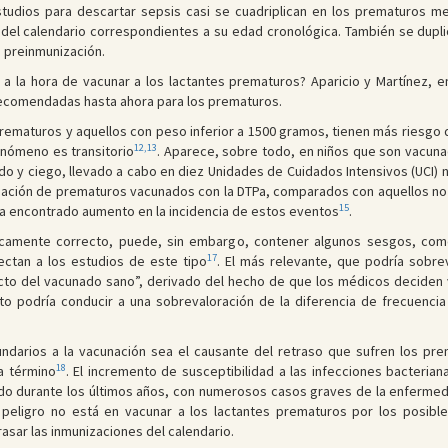
studios para descartar sepsis casi se cuadriplican en los prematuros 
 del calendario correspondientes a su edad cronológica. También se dupli
 preinmunización.
a la hora de vacunar a los lactantes prematuros? Aparicio y Martínez, en 
 recomendadas hasta ahora para los prematuros.
ematuros y aquellos con peso inferior a 1500 gramos, tienen más riesgo d
12,13
enómeno es transitorio
. Aparece, sobre todo, en niños que son vacunad
do y ciego, llevado a cabo en diez Unidades de Cuidados Intensivos (UCI) n
cunación de prematuros vacunados con la DTPa, comparados con aquellos n
15
a encontrado aumento en la incidencia de estos eventos
.
amente correcto, puede, sin embargo, contener algunos sesgos, como
17
ectan a los estudios de este tipo
. El más relevante, que podría sobre
cto del vacunado sano”, derivado del hecho de que los médicos deciden 
to podría conducir a una sobrevaloración de la diferencia de frecuenci
ndarios a la vacunación sea el causante del retraso que sufren los pre
18
a término
. El incremento de susceptibilidad a las infecciones bacteria
ndo durante los últimos años, con numerosos casos graves de la enferme
 peligro no está en vacunar a los lactantes prematuros por los posibl
ar las inmunizaciones del calendario.