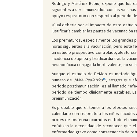
Rodrigo y Martínez Rubio, expone que los e
siguientes a ser inmunizados con las vacunas
apoyo respiratorio con respecto al periodo de
¿Cuál debería ser el impacto de este estudio 
justificaría cambiar las pautas de vacunación
Los prematuros, especialmente los grandes pr
horas siguientes a la vacunación, pero este f
un estudio prospectivo controlado, aleatoriza
incidencia de apnea y bradicardia tras la va
neumocócica conjugada heptavalente, no se h
Aunque el estudio de DeMeo es metodológic
16
número de
JAMA Pediatrics
, sesgos que af
periodo postinmunización, es el llamado “efe
periodo de tiempo clínicamente estables. Es
preinmunización.
Es probable que el temor a los efectos secu
calendario con respecto a los niños nacidos 
brotes de tosferina ocurridos en todo el mu
enfatizan la necesidad de reconocer que el
enfermedad grave como consecuencia de retras