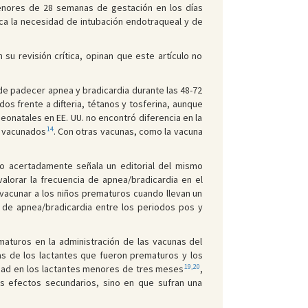
menores de 28 semanas de gestación en los días
ca la necesidad de intubación endotraqueal y de
su revisión crítica, opinan que este artículo no
e padecer apnea y bradicardia durante las 48-72
os frente a difteria, tétanos y tosferina, aunque
eonatales en EE. UU. no encontró diferencia en la
14
o vacunados
. Con otras vacunas, como la vacuna
 acertadamente señala un editorial del mismo
valorar la frecuencia de apnea/bradicardia en el
vacunar a los niños prematuros cuando llevan un
a de apnea/bradicardia entre los periodos pos y
maturos en la administración de las vacunas del
nas de los lactantes que fueron prematuros y los
19,20
dad en los lactantes menores de tres meses
,
es efectos secundarios, sino en que sufran una