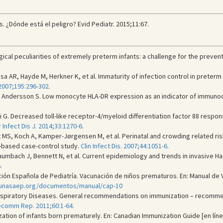
. ¿Dónde está el peligro? Evid Pediatr. 2015;11:67.
al peculiarities of extremely preterm infants: a challenge for the preven
sa AR, Hayde M, Herkner K, et al. Immaturity of infection control in prete
 2007;195:296-302.
r C, Andersson S. Low monocyte HLA-DR expression as an indicator of immunod
i G. Decreased toll-like receptor-4/myeloid differentiation factor 88 respon
 Infect Dis J. 2014;33:1270-6.
ft MS, Koch A, Kamper-Jørgensen M, et al. Perinatal and crowding related ri
n-based case-control study.
Clin Infect Dis. 2007;44:1051-6.
Baumbach J, Bennett N, et al. Current epidemiology and trends in invasive 
.
ón Española de Pediatría. Vacunación de niños prematuros. En: Manual de Va
cunasaep.org/documentos/manual/cap-10
Respiratory Diseases. General recommendations on immunization – recomm
omm Rep. 2011;60:1-64.
tion of infants born prematurely. En: Canadian Immunization Guide [en línea