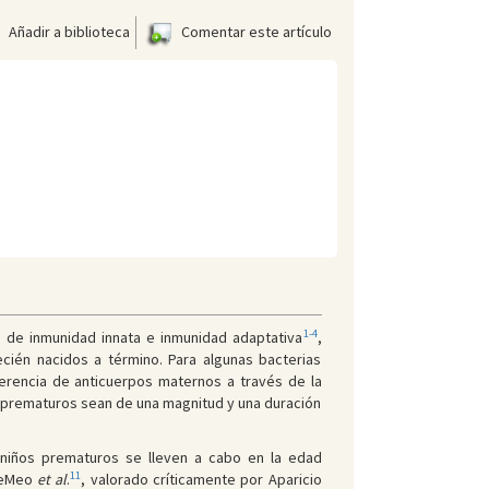
Añadir a biblioteca
Comentar este artículo
1-4
 de inmunidad innata e inmunidad adaptativa
,
cién nacidos a término. Para algunas bacterias
erencia de anticuerpos maternos a través de la
os prematuros sean de una magnitud y una duración
s niños prematuros se lleven a cabo en la edad
11
 DeMeo
et al
.
, valorado críticamente por Aparicio