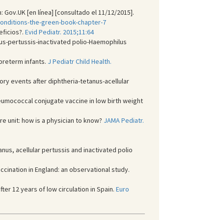
: Gov.UK [en línea] [consultado el 11/12/2015].
conditions-the-green-book-chapter-7
eficios?.
Evid Pediatr. 2015;11:64
nus-pertussis-inactivated polio-Haemophilus
preterm infants.
J Pediatr Child Health.
tory events after diphtheria-tetanus-acellular
neumococcal conjugate vaccine in low birth weight
re unit: how is a physician to know?
JAMA Pediatr.
nus, acellular pertussis and inactivated polio
ccination in England: an observational study.
ter 12 years of low circulation in Spain.
Euro