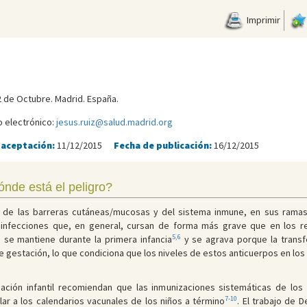
Imprimir
12 de Octubre. Madrid. España.
o electrónico:
jesus.ruiz@salud.madrid.org
 aceptación:
11/12/2015
Fecha de publicación:
16/12/2015
nde está el peligro?
z de las barreras cutáneas/mucosas y del sistema inmune, en sus ramas
 infecciones que, en general, cursan de forma más grave que en los re
5,6
 se mantiene durante la primera infancia
y se agrava porque la transf
de gestación, lo que condiciona que los niveles de estos anticuerpos en l
nación infantil recomiendan que las inmunizaciones sistemáticas de lo
7-10
ar a los calendarios vacunales de los niños a término
. El trabajo de