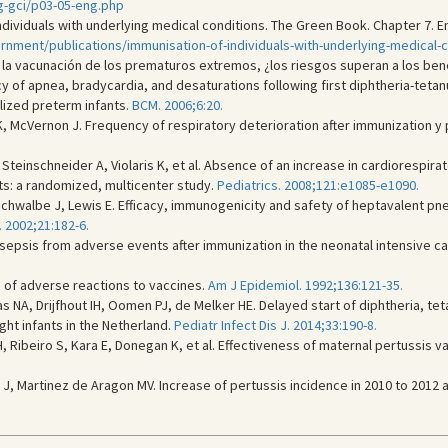
g-gci/p03-05-eng.php
ndividuals with underlying medical conditions. The Green Book. Chapter 7. En
nment/publications/immunisation-of-individuals-with-underlying-medical-
n la vacunación de los prematuros extremos, ¿los riesgos superan a los ben
 of apnea, bradycardia, and desaturations following first diphtheria-teta
lized preterm infants.
BCM. 2006;6:20.
, McVernon J. Frequency of respiratory deterioration after immunization y 
 Steinschneider A, Violaris K, et al. Absence of an increase in cardiorespira
ts: a randomized, multicenter study.
Pediatrics. 2008;121:e1085-e1090.
, Schwalbe J, Lewis E. Efficacy, immunogenicity and safety of heptavalent p
. 2002;21:182-6.
 sepsis from adverse events after immunization in the neonatal intensive ca
s of adverse reactions to vaccines.
Am J Epidemiol. 1992;136:121-35.
 NA, Drijfhout IH, Oomen PJ, de Melker HE. Delayed start of diphtheria, teta
ght infants in the Netherland.
Pediatr Infect Dis J. 2014;33:190-8.
Ribeiro S, Kara E, Donegan K, et al. Effectiveness of maternal pertussis va
 J, Martinez de Aragon MV. Increase of pertussis incidence in 2010 to 2012 af