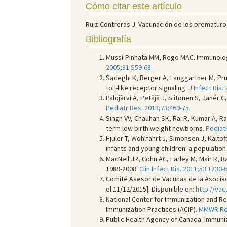
Cómo citar este artículo
Ruiz Contreras J. Vacunación de los prematuros
Bibliografía
Mussi-Pinhata MM, Rego MAC. Immunologic
2005;81:S59-68.
Sadeghi K, Berger A, Langgartner M, Pru
toll-like receptor signaling.
J Infect Dis.
Palojärvi A, Petäjä J, Siitonen S, Jané
Pediatr Res. 2013;73:469-75.
Singh VV, Chauhan SK, Rai R, Kumar A, Ra
term low birth weight newborns.
Pediatr
Hjuler T, Wohlfahrt J, Simonsen J, Kalto
infants and young children: a populatio
MacNeil JR, Cohn AC, Farley M, Mair R, 
1989-2008.
Clin Infect Dis. 2011;53:1230-6
Comité Asesor de Vacunas de la Asociaci
el 11/12/2015]. Disponible en:
http://va
National Center for Immunization and 
Immunization Practices (ACIP).
MMWR Rec
Public Health Agency of Canada. Immuniza