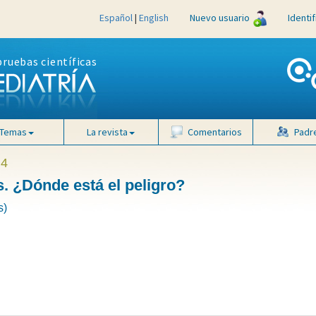
Español
|
English
Nuevo usuario
Identi
pruebas científicas
Temas
La revista
Comentarios
Padr
 4
. ¿Dónde está el peligro?
s)