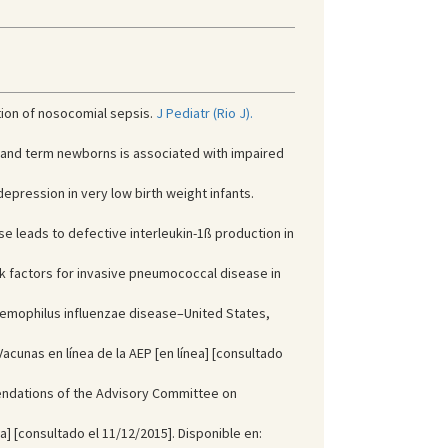
tion of nosocomial sepsis.
J Pediatr (Rio J).
rm and term newborns is associated with impaired
epression in very low birth weight infants.
se leads to defective interleukin-1ß production in
sk factors for invasive pneumococcal disease in
Haemophilus influenzae disease–United States,
cunas en línea de la AEP [en línea] [consultado
endations of the Advisory Committee on
] [consultado el 11/12/2015]. Disponible en: