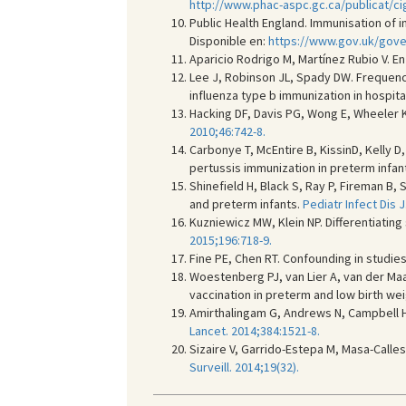
http://www.phac-aspc.gc.ca/publicat/ci
Public Health England. Immunisation of i
Disponible en:
https://www.gov.uk/gover
Aparicio Rodrigo M, Martínez Rubio V. E
Lee J, Robinson JL, Spady DW. Frequency
influenza type b immunization in hospita
Hacking DF, Davis PG, Wong E, Wheeler K
2010;46:742-8.
Carbonye T, McEntire B, KissinD, Kelly D,
pertussis immunization in preterm infan
Shinefield H, Black S, Ray P, Fireman B
and preterm infants.
Pediatr Infect Dis J
Kuzniewicz MW, Klein NP. Differentiating
2015;196:718-9.
Fine PE, Chen RT. Confounding in studie
Woestenberg PJ, van Lier A, van der Maas
vaccination in preterm and low birth wei
Amirthalingam G, Andrews N, Campbell H, 
Lancet. 2014;384:1521-8.
Sizaire V, Garrido-Estepa M, Masa-Calles
Surveill. 2014;19(32).