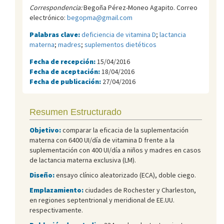
Correspondencia:
Begoña Pérez-Moneo Agapito. Correo
electrónico:
begopma@gmail.com
Palabras clave:
deficiencia de vitamina D
;
lactancia
materna
;
madres
;
suplementos dietéticos
Fecha de recepción:
15/04/2016
Fecha de aceptación:
18/04/2016
Fecha de publicación:
27/04/2016
Resumen Estructurado
Objetivo:
comparar la eficacia de la suplementación
materna con 6400 UI/día de vitamina D frente a la
suplementación con 400 UI/día a niños y madres en casos
de lactancia materna exclusiva (LM).
Diseño:
ensayo clínico aleatorizado (ECA), doble ciego.
Emplazamiento:
ciudades de Rochester y Charleston,
en regiones septentrional y meridional de EE.UU.
respectivamente.