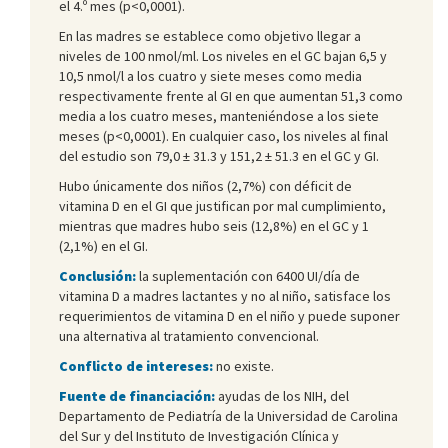
el 4.º mes (p<0,0001).
En las madres se establece como objetivo llegar a
niveles de 100 nmol/ml. Los niveles en el GC bajan 6,5 y
10,5 nmol/l a los cuatro y siete meses como media
respectivamente frente al GI en que aumentan 51,3 como
media a los cuatro meses, manteniéndose a los siete
meses (p<0,0001). En cualquier caso, los niveles al final
del estudio son 79,0 ± 31.3 y 151,2 ± 51.3 en el GC y GI.
Hubo únicamente dos niños (2,7%) con déficit de
vitamina D en el GI que justifican por mal cumplimiento,
mientras que madres hubo seis (12,8%) en el GC y 1
(2,1%) en el GI.
Conclusión:
la suplementación con 6400 UI/día de
vitamina D a madres lactantes y no al niño, satisface los
requerimientos de vitamina D en el niño y puede suponer
una alternativa al tratamiento convencional.
Conflicto de intereses:
no existe.
Fuente de financiación:
ayudas de los NIH, del
Departamento de Pediatría de la Universidad de Carolina
del Sur y del Instituto de Investigación Clínica y