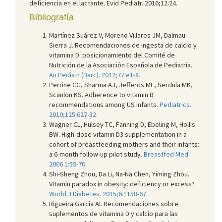
deficiencia en el lactante. Evid Pediatr. 2016;12:24.
Bibliografía
Martínez Suárez V, Moreno Villares JM, Dalmau
Sierra J. Recomendaciones de ingesta de calcio y
vitamina D: posicionamiento del Comité de
Nutrición de la Asociación Española de Pediatría.
An Pediatr (Barc). 2012;77:e1-8.
Perrine CG, Sharma AJ, Jefferds ME, Serdula MK,
Scanlon KS. Adherence to vitamin D
recommendations among US infants.
Pediatrics.
2010;125:627-32.
Wagner CL, Hulsey TC, Fanning D, Ebeling M, Hollis
BW. High-dose vitamin D3 supplementation in a
cohort of breastfeeding mothers and their infants:
a 6-month follow-up pilot study.
Breastfed Med.
2006 1:59-70.
Shi-Sheng Zhou, Da Li, Na-Na Chen, Yiming Zhou.
Vitamin paradox in obesity: deficiency or excess?
World J Diabetes. 2015;6:1158-67.
Rigueira García AI. Recomendaciones sobre
suplementos de vitamina D y calcio para las