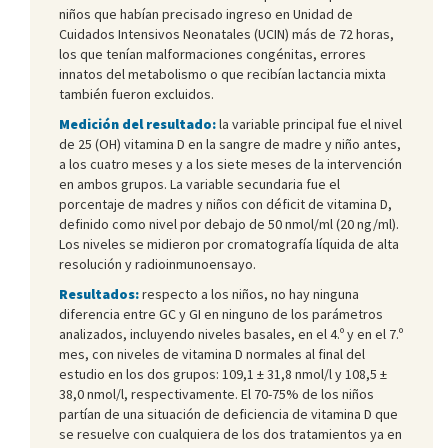
niños que habían precisado ingreso en Unidad de
Cuidados Intensivos Neonatales (UCIN) más de 72 horas,
los que tenían malformaciones congénitas, errores
innatos del metabolismo o que recibían lactancia mixta
también fueron excluidos.
Medición del resultado:
la variable principal fue el nivel
de 25 (OH) vitamina D en la sangre de madre y niño antes,
a los cuatro meses y a los siete meses de la intervención
en ambos grupos. La variable secundaria fue el
porcentaje de madres y niños con déficit de vitamina D,
definido como nivel por debajo de 50 nmol/ml (20 ng/ml).
Los niveles se midieron por cromatografía líquida de alta
resolución y radioinmunoensayo.
Resultados:
respecto a los niños, no hay ninguna
diferencia entre GC y GI en ninguno de los parámetros
analizados, incluyendo niveles basales, en el 4.º y en el 7.º
mes, con niveles de vitamina D normales al final del
estudio en los dos grupos: 109,1 ± 31,8 nmol/l y 108,5 ±
38,0 nmol/l, respectivamente. El 70-75% de los niños
partían de una situación de deficiencia de vitamina D que
se resuelve con cualquiera de los dos tratamientos ya en