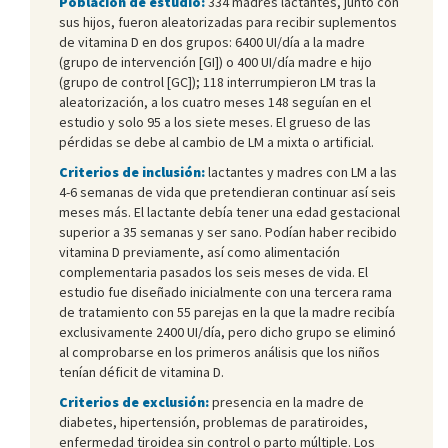
Población de estudio:
334 madres lactantes, junto con
sus hijos, fueron aleatorizadas para recibir suplementos
de vitamina D en dos grupos: 6400 UI/día a la madre
(grupo de intervención [GI]) o 400 UI/día madre e hijo
(grupo de control [GC]); 118 interrumpieron LM tras la
aleatorización, a los cuatro meses 148 seguían en el
estudio y solo 95 a los siete meses. El grueso de las
pérdidas se debe al cambio de LM a mixta o artificial.
Criterios de inclusión:
lactantes y madres con LM a las
4-6 semanas de vida que pretendieran continuar así seis
meses más. El lactante debía tener una edad gestacional
superior a 35 semanas y ser sano. Podían haber recibido
vitamina D previamente, así como alimentación
complementaria pasados los seis meses de vida. El
estudio fue diseñado inicialmente con una tercera rama
de tratamiento con 55 parejas en la que la madre recibía
exclusivamente 2400 UI/día, pero dicho grupo se eliminó
al comprobarse en los primeros análisis que los niños
tenían déficit de vitamina D.
Criterios de exclusión:
presencia en la madre de
diabetes, hipertensión, problemas de paratiroides,
enfermedad tiroidea sin control o parto múltiple. Los