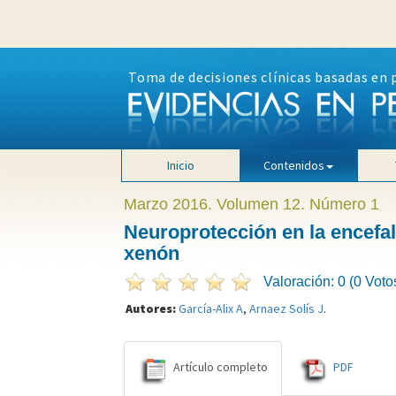
Toma de decisiones clínicas basadas en 
Inicio
Contenidos
Marzo 2016. Volumen 12. Número 1
Neuroprotección en la encefal
xenón
Valoración: 0 (0 Voto
Autores:
García-Alix A
,
Arnaez Solís J
.
Artículo completo
PDF