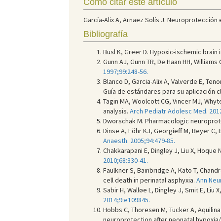
Cómo citar este artículo
García-Alix A, Arnaez Solís J. Neuroprotección 
Bibliografía
Busl K, Greer D. Hypoxic-ischemic brai
Gunn AJ, Gunn TR, De Haan HH, Williams 
1997;99:248-56.
Blanco D, Garcia-Alix A, Valverde E, Teno
Guía de estándares para su aplicación cl
Tagin MA, Woolcott CG, Vincer MJ, Whyt
analysis.
Arch Pediatr Adolesc Med. 2012
Dworschak M. Pharmacologic neuroprotect
Dinse A, Föhr KJ, Georgieff M, Beyer C,
Anaesth. 2005;94:479-85.
Chakkarapani E, Dingley J, Liu X, Hoque
2010;68:330-41.
Faulkner S, Bainbridge A, Kato T, Chand
cell death in perinatal asphyxia.
Ann Neur
Sabir H, Walløe L, Dingley J, Smit E, L
2014;9:e109845.
Hobbs C, Thoresen M, Tucker A, Aquilina
neuroprotection after neonatal hypoxia