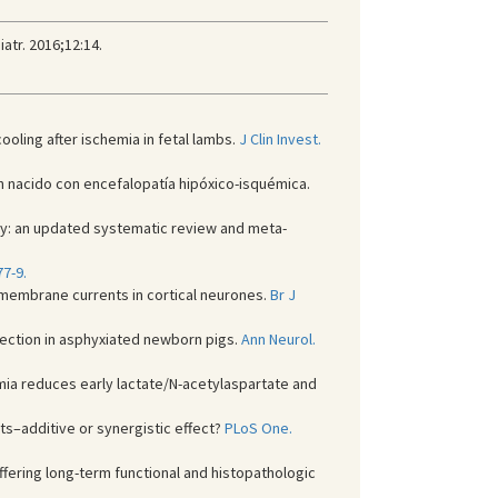
atr. 2016;12:14.
oling after ischemia in fetal lambs.
J Clin Invest.
n nacido con encefalopatía hipóxico-isquémica.
hy: an updated systematic review and meta-
7-9.
 membrane currents in cortical neurones.
Br J
tection in asphyxiated newborn pigs.
Ann Neurol.
a reduces early lactate/N-acetylaspartate and
ts–additive or synergistic effect?
PLoS One.
ffering long-term functional and histopathologic