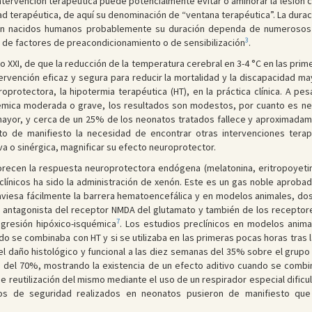
ntervención terapéutica puede potencialmente evitar o aminorar la lesión 
ad terapéutica, de aquí su denominación de “ventana terapéutica”. La dur
ién nacidos humanos probablemente su duración dependa de numerosos f
3
 de factores de preacondicionamiento o de sensibilización
.
o XXI, de que la reducción de la temperatura cerebral en 3-4 °C en las prim
tervención eficaz y segura para reducir la mortalidad y la discapacidad m
oprotectora, la hipotermia terapéutica (HT), en la práctica clínica. A pe
uémica moderada o grave, los resultados son modestos, por cuanto es nec
mayor, y cerca de un 25% de los neonatos tratados fallece y aproximada
sto de manifiesto la necesidad de encontrar otras intervenciones tera
a o sinérgica, magnificar su efecto neuroprotector.
recen la respuesta neuroprotectora endógena (melatonina, eritropoyetina
línicos ha sido la administración de xenón. Este es un gas noble aprob
raviesa fácilmente la barrera hematoencefálica y en modelos animales, d
e antagonista del receptor NMDA del glutamato y también de los receptor
7
agresión hipóxico-isquémica
. Los estudios preclínicos en modelos anima
do se combinaba con HT y si se utilizaba en las primeras pocas horas tras 
del daño histológico y funcional a las diez semanas del 35% sobre el grup
ía del 70%, mostrando la existencia de un efecto aditivo cuando se comb
reutilización del mismo mediante el uso de un respirador especial dificult
os de seguridad realizados en neonatos pusieron de manifiesto que 