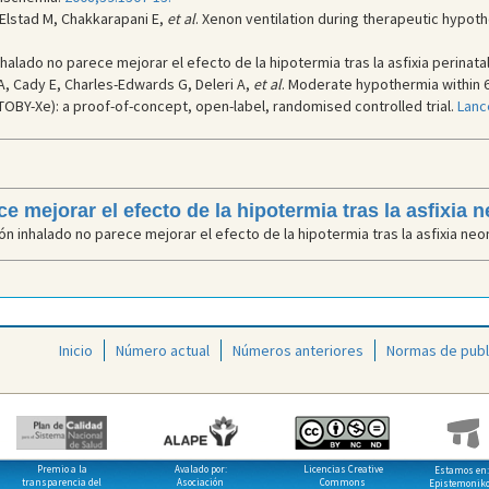
, Elstad M, Chakkarapani E,
et al
. Xenon ventilation during therapeutic hypoth
halado no parece mejorar el efecto de la hipotermia tras la asfixia perinata
, Cady E, Charles-Edwards G, Deleri A,
et al
. Moderate hypothermia within 6
TOBY-Xe): a proof-of-concept, open-label, randomised controlled trial.
Lance
e mejorar el efecto de la hipotermia tras la asfixia n
 inhalado no parece mejorar el efecto de la hipotermia tras la asfixia neona
Inicio
Número actual
Números anteriores
Normas de publ
Premio a la
Avalado por:
Licencias Creative
Estamos en:
transparencia del
Asociación
Commons
Epistemonik