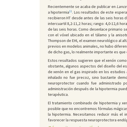
Recientemente se acaba de publicar en
Lance
11
a hipotermia
. Los resultados de este espera
recibieron HT desde antes de las seis horas d
intercuartil 8,2-11,2 horas; rango: 4,0-12,6 
de las seis horas. Como desenlace primario se
con el vóxel ubicado en el tálamo y la aniso
Thompson de EHI, el examen neurológico al alta
previos en modelos animales, no hubo diferenc
de dicho gas, lo realmente importante es que e
Estos resultados sugieren que el xenón como 
obstante, algunos aspectos del diseño del es
de xenón en el gas inspirado en los estudios
inhalado no fue precoz, sino bastante demo
neuroprotector cuando fue administrado po
administración después de la hipotermia puede
terapéutica.
El tratamiento combinado de hipotermia y xe
posible que no encontremos fórmulas mágicas,
la hipotermia. Necesitamos reducir más el 
favorecer la respuesta neuroprotectora endóg