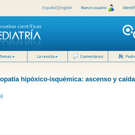
Español
|
English
Nuevo usuario
Identi
pruebas científicas
Temas
La revista
Comentarios
Padr
opatía hipóxico-isquémica: ascenso y caída
s)