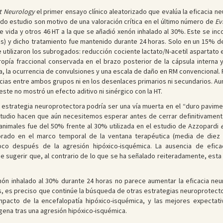
t Neurology
el primer ensayo clínico aleatorizado que evalúa la eficacia n
do estudio son motivo de una valoración crítica en el último número de
Ev
e vida y otros 46 HT a la que se añadió xenón inhalado al 30%. Este se in
horas) y dicho tratamiento fue mantenido durante 24 horas. Solo en un 15%
 utilizaron los subrogados: reducción cociente lactato/N-acetil aspartat
tropía fraccional conservada en el brazo posterior de la cápsula interna
, la ocurrencia de convulsiones y una escala de daño en RM convencional. F
ias entre ambos grupos ni en los desenlaces primarios ni secundarios. Aun
ste no mostró un efecto aditivo ni sinérgico con la HT.
estrategia neuroprotectora podría ser una vía muerta en el “duro pavime
tudio hacen que aún necesitemos esperar antes de cerrar definitivamente 
 animales fue del 50% frente al 30% utilizada en el estudio de Azzopardi
e
rado en el marco temporal de la ventana terapéutica (media de diez 
co después de la agresión hipóxico-isquémica. La ausencia de eficac
 sugerir que, al contrario de lo que se ha señalado reiteradamente, esta 
nón inhalado al 30% durante 24 horas no parece aumentar la eficacia ne
 es preciso que continúe la búsqueda de otras estrategias neuroprotector
impacto de la encefalopatía hipóxico-isquémica, y las mejores expecta
ena tras una agresión hipóxico-isquémica.