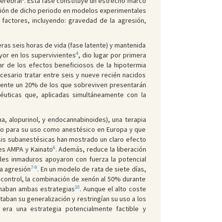
cerebral
. Esta fase constituye un estrecho marco
ación de dicho periodo en modelos experimentales
actores, incluyendo: gravedad de la agresión,
eras seis horas de vida (fase latente) y mantenida
4
ayor en los supervivientes
, dio lugar por primera
sar de los efectos beneficiosos de la hipotermia
esario tratar entre seis y nueve recién nacidos
mente un 20% de los que sobreviven presentarán
péuticas que, aplicadas simultáneamente con la
, alopurinol, y endocannabinoides), una terapia
ado para su uso como anestésico en Europa y que
osis subanestésicas han mostrado un claro efecto
6
es AMPA y Kainato
. Además, reduce la liberación
les inmaduros apoyaron con fuerza la potencial
7-9
la agresión
. En un modelo de rata de siete días,
o control, la combinación de xenón al 50% durante
10
inaban ambas estrategias
. Aunque el alto coste
aban su generalización y restringían su uso a los
era una estrategia potencialmente factible y