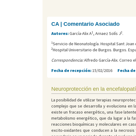
CA | Comentario Asociado
1
2
Autores:
García-Alix A
, Arnaez Solís J
.
1
Servicio de Neonatología. Hospital Sant Joan 
2
Hospital Universitario de Burgos. Burgos. Esp
Correspondencia:
Alfredo García-Alix. Correo e
Fecha de recepción:
15/02/2016
Fecha de
Neuroprotección en la encefalopat
La posibilidad de utilizar terapias neuroprot
complejo que se desarrolla y evoluciona en la
existe un fracaso energético, una fase laten
metabolismo energético, que da lugar a la fas
reacciones bioquímicas y moleculares en casc
excito-oxidantes que conducen a la necrosis 