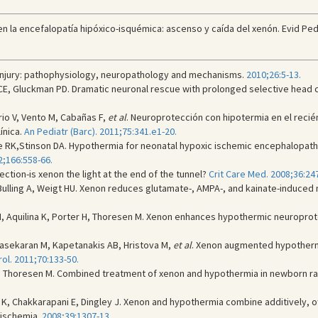
en la encefalopatía hipóxico-isquémica: ascenso y caída del xenón. Evid Pedi
n injury: pathophysiology, neuropathology and mechanisms.
2010;26:5-13.
CE, Gluckman PD. Dramatic neuronal rescue with prolonged selective head co
rio V, Vento M, Cabañas F,
et al
. Neuroprotección con hipotermia en el recié
ínica.
An Pediatr (Barc). 2011;75:341.e1-20.
e RK,Stinson DA. Hypothermia for neonatal hypoxic ischemic encephalopat
;166:558-66.
ion-is xenon the light at the end of the tunnel?
Crit Care Med. 2008;36:247
 Bulling A, Weigt HU. Xenon reduces glutamate-, AMPA-, and kainate-induced
 N, Aquilina K, Porter H, Thoresen M. Xenon enhances hypothermic neuropro
rasekaran M, Kapetanakis AB, Hristova M,
et al
. Xenon augmented hypothermi
ol. 2011;70:133-50.
iu X, Thoresen M. Combined treatment of xenon and hypothermia in newborn ra
 K, Chakkarapani E, Dingley J. Xenon and hypothermia combine additively, o
/ischemia.
2008;39:1307-13.