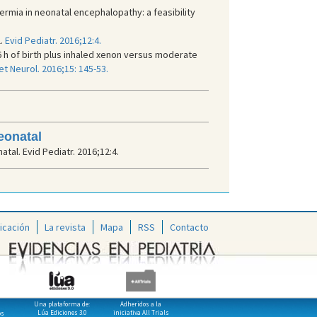
ermia in neonatal encephalopathy: a feasibility
l.
Evid Pediatr. 2016;12:4.
 h of birth plus inhaled xenon versus moderate
t Neurol. 2016;15: 145-53.
eonatal
tal. Evid Pediatr. 2016;12:4.
icación
La revista
Mapa
RSS
Contacto
Una plataforma de:
Adheridos a la
Lúa Ediciones 3.0
iniciativa All Trials
os