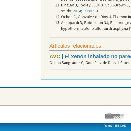
Dingley J, Tooley J, Liu X, Scull-Brown E
study.
2014;133:809-18.
Ochoa C, González de Dios J. El xenón in
Azzopardi D, Robertson NJ, Bainbridge A
hypothermia alone after birth asphyxia (
Artículos relacionados
AVC
|
El xenón inhalado no parec
Ochoa Sangrador C, González de Dios J. El xenón
Premio MEDES 2012