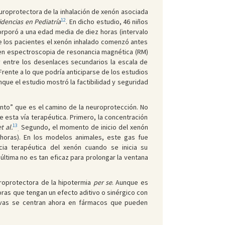
europrotectora de la inhalación de xenón asociada
12
idencias en Pediatría
. En dicho estudio, 46 niños
corporó a una edad media de diez horas (intervalo
 de los pacientes el xenón inhalado comenzó antes
o en espectroscopia de resonancia magnética (RM)
 y entre los desenlaces secundarios la escala de
rente a lo que podría anticiparse de los estudios
que el estudio mostró la factibilidad y seguridad
nto” que es el camino de la neuroprotección. No
esta vía terapéutica. Primero, la concentración
13
t al.
Segundo, el momento de inicio del xenón
.
horas). En los modelos animales, este gas fue
ia terapéutica del xenón cuando se inicia su
última no es tan eficaz para prolongar la ventana
uroprotectora de la hipotermia
per se
. Aunque es
as que tengan un efecto aditivo o sinérgico con
tivas se centran ahora en fármacos que pueden