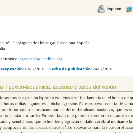
Imprimir
de Déu. Esplugues de Llobregat. Barcelona. España.
aña.
lectrónico:
agarciaalix@hsjdbcn.org
 aceptación:
18/02/2016
Fecha de publicación:
24/02/2016
ía hipóxico-isquémica: ascenso y caída del xenón
ectoras tras la agresión hipóxico-isquémica se fundamenta en el hecho de q
s horas o días siguientes a dicha agresión. Este proceso consta de varias
te posterior con recuperación parcial del metabolismo oxidativo, que es 
e secundaria o tardía. En esta fase, que puede extenderse durante varios
ada y simultáneas que extienden y agravan el daño cerebral mediante la a
1
y apoptosis de las células neurales
. Lo relevante para la neuroprotecc