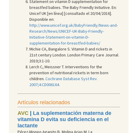
Statement on vitamin D supplementation for
breastfed babies. The Baby Friendly Initiative. En:
Unicef UK [en línea] [consultado el 20/04/2016].
Disponible en:
http://www.unicef.org.uk/BabyFriendly/News-and-
Research/News/UNICEF-UK-Baby-Friendly-
Initiative-Statement-on-vitamin-D-
supplementation-for-breastfed-babies/
Michie CA, Bangalore S. Vitamin D and rickets in
21st century London. London Primary Care Journal.
2010;3:1-10.
Lerch C, Meissner T. Interventions for the
prevention of nutritional rickets in term born
children.
Cochrane Database Syst Rev.
2007;4:CD006164.
Artículos relacionados
AVC
|
La suplementación materna de
vitamina D evita su deficiencia en el
lactante
Pérez-Moneo Agapito B, Molina Arias M. La