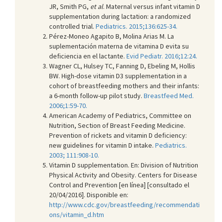
JR, Smith PG,
et al
. Maternal versus infant vitamin D
supplementation during lactation: a randomized
controlled trial.
Pediatrics. 2015;136:625-34.
Pérez-Moneo Agapito B, Molina Arias M. La
suplementación materna de vitamina D evita su
deficiencia en el lactante.
Evid Pediatr. 2016;12:24.
Wagner CL, Hulsey TC, Fanning D, Ebeling M, Hollis
BW. High-dose vitamin D3 supplementation in a
cohort of breastfeeding mothers and their infants:
a 6-month follow-up pilot study.
Breastfeed Med.
2006;1:59-70.
American Academy of Pediatrics, Committee on
Nutrition, Section of Breast Feeding Medicine.
Prevention of rickets and vitamin D deficiency:
new guidelines for vitamin D intake.
Pediatrics.
2003; 111:908-10.
Vitamin D supplementation. En: Division of Nutrition
Physical Activity and Obesity. Centers for Disease
Control and Prevention [en línea] [consultado el
20/04/2016]. Disponible en:
http://www.cdc.gov/breastfeeding/recommendati
ons/vitamin_d.htm