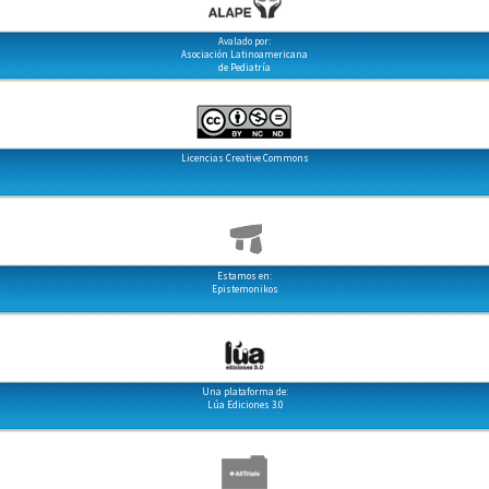
Avalado por:
Asociación Latinoamericana
de Pediatría
Licencias Creative Commons
Estamos en:
Epistemonikos
Una plataforma de:
Lúa Ediciones 3.0