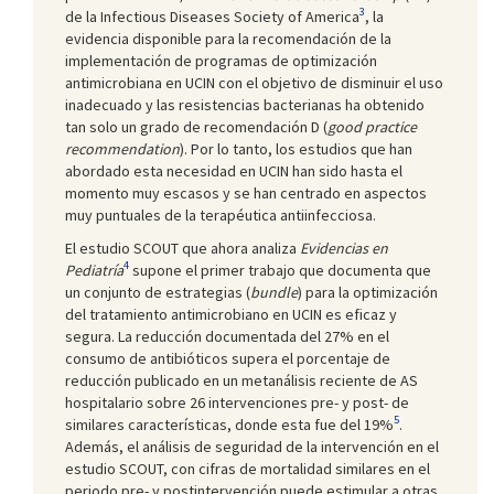
3
de la Infectious Diseases Society of America
, la
evidencia disponible para la recomendación de la
implementación de programas de optimización
antimicrobiana en UCIN con el objetivo de disminuir el uso
inadecuado y las resistencias bacterianas ha obtenido
tan solo un grado de recomendación D (
good practice
recommendation
). Por lo tanto, los estudios que han
abordado esta necesidad en UCIN han sido hasta el
momento muy escasos y se han centrado en aspectos
muy puntuales de la terapéutica antiinfecciosa.
El estudio SCOUT que ahora analiza
Evidencias en
4
Pediatría
supone el primer trabajo que documenta que
un conjunto de estrategias (
bundle
) para la optimización
del tratamiento antimicrobiano en UCIN es eficaz y
segura. La reducción documentada del 27% en el
consumo de antibióticos supera el porcentaje de
reducción publicado en un metanálisis reciente de AS
hospitalario sobre 26 intervenciones pre- y post- de
5
similares características, donde esta fue del 19%
.
Además, el análisis de seguridad de la intervención en el
estudio SCOUT, con cifras de mortalidad similares en el
periodo pre- y postintervención puede estimular a otras