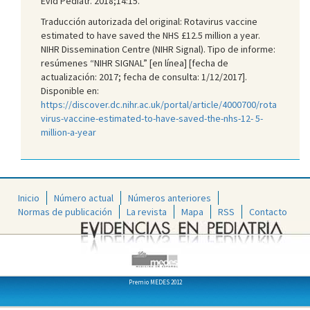
Evid Pediatr. 2018;14:15.
Traducción autorizada del original: Rotavirus vaccine
estimated to have saved the NHS £12.5 million a year.
NIHR Dissemination Centre (NIHR Signal). Tipo de informe:
resúmenes “NIHR SIGNAL” [en línea] [fecha de
actualización: 2017; fecha de consulta: 1/12/2017].
Disponible en:
https://discover.dc.nihr.ac.uk/portal/article/4000700/rota
virus-vaccine-estimated-to-have-saved-the-nhs-12- 5-
million-a-year
Inicio
Número actual
Números anteriores
Normas de publicación
La revista
Mapa
RSS
Contacto
Premio MEDES 2012