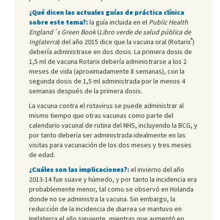
¿Qué dicen las actuales guías de práctica clínica
sobre este tema?:
la guía incluida en el
Public Health
England´s Green Book
(
Libro verde de salud pública de
®
Inglaterra
) del año 2015 dice que la vacuna oral (Rotarix
)
debería administrase en dos dosis. La primera dosis de
1,5 ml de vacuna Rotarix debería administrarse a los 2
meses de vida (aproximadamente 8 semanas), con la
segunda dosis de 1,5 ml administrada por le menos 4
semanas después de la primera dosis.
La vacuna contra el rotavirus se puede administrar al
mismo tiempo que otras vacunas como parte del
calendario vacunal de rutina del NHS, incluyendo la BCG, y
por tanto debería ser administrada idealmente en las
visitas para vacunación de los dos meses y tres meses
de edad.
¿Cuáles son las implicaciones?:
el invierno del año
2013-14 fue suave y húmedo, y por tanto la incidencia era
probablemente menor, tal como se observó en Holanda
donde no se administra la vacuna. Sin embargo, la
reducción de la incidencia de diarrea se mantuvo en
Inglaterra el año siguiente, mientras que aumentó en