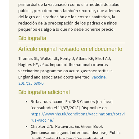
primordial de la vacunación como una medida de salud
pública, pero debemos también recordar, que además
del logro en la reducción de los costes sanitarios, la
reducción de la preocupación de los padres de niños
pequeños es algo a lo que no debe ponerse precio.
Bibliografía
Artículo original revisado en el documento
Thomas SL, Walker JL, Fenty J, Atkins KE, Elliot AJ,
Hughes HE,
et al
. Impact of the national rotavirus
vaccination programme on acute gastroenteritis in
England and associated costs averted.
Vaccine.
2017;35:680-6.
Bibliografía adicional
Rotavirus vaccine. En: NHS Choices [en línea]
[consultado el 11/07/2018]. Disponible en:
https://www.nhs.uk/conditions/vaccinations/rotavi
rus-vaccine/
Chapter 27b. Rotavirus. En: Green Book
(Immunisation against infectious disease). Public
Health England [en línea] [consultado el