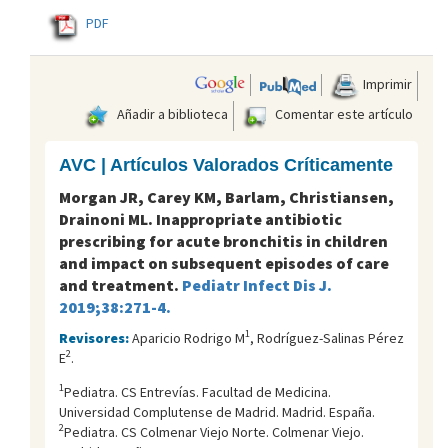
PDF
Imprimir
Añadir a biblioteca
Comentar este artículo
AVC | Artículos Valorados Críticamente
Morgan JR, Carey KM, Barlam, Christiansen,
Drainoni ML. Inappropriate antibiotic
prescribing for acute bronchitis in children
and impact on subsequent episodes of care
and treatment.
Pediatr Infect Dis J.
2019;38:271-4.
1
Revisores:
Aparicio Rodrigo M
, Rodríguez-Salinas Pérez
2
E
.
1
Pediatra. CS Entrevías. Facultad de Medicina.
Universidad Complutense de Madrid. Madrid. España.
2
Pediatra. CS Colmenar Viejo Norte. Colmenar Viejo.