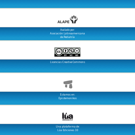
Avalado por:
Asociación Latinoamericana
de Pediatría
Licencias Creative Commons
Estamos en:
Epistemonikos
Una plataforma de:
Lúa Ediciones 3.0