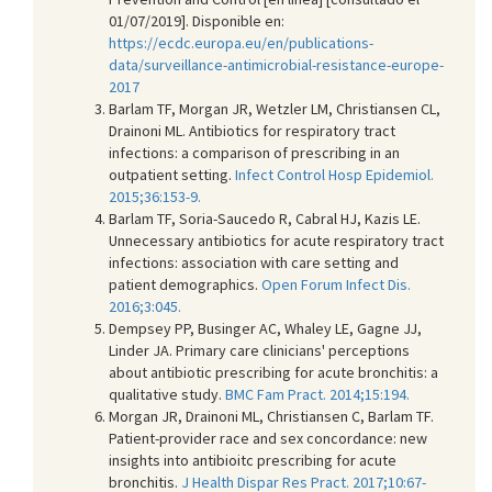
01/07/2019]. Disponible en:
https://ecdc.europa.eu/en/publications-
data/surveillance-antimicrobial-resistance-europe-
2017
Barlam TF, Morgan JR, Wetzler LM, Christiansen CL,
Drainoni ML. Antibiotics for respiratory tract
infections: a comparison of prescribing in an
outpatient setting.
Infect Control Hosp Epidemiol.
2015;36:153-9.
Barlam TF, Soria-Saucedo R, Cabral HJ, Kazis LE.
Unnecessary antibiotics for acute respiratory tract
infections: association with care setting and
patient demographics.
Open Forum Infect Dis.
2016;3:045.
Dempsey PP, Businger AC, Whaley LE, Gagne JJ,
Linder JA. Primary care clinicians' perceptions
about antibiotic prescribing for acute bronchitis: a
qualitative study.
BMC Fam Pract. 2014;15:194.
Morgan JR, Drainoni ML, Christiansen C, Barlam TF.
Patient-provider race and sex concordance: new
insights into antibioitc prescribing for acute
bronchitis.
J Health Dispar Res Pract. 2017;10:67-