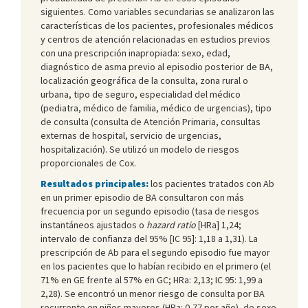
siguientes. Como variables secundarias se analizaron las
características de los pacientes, profesionales médicos
y centros de atención relacionadas en estudios previos
con una prescripción inapropiada: sexo, edad,
diagnóstico de asma previo al episodio posterior de BA,
localización geográfica de la consulta, zona rural o
urbana, tipo de seguro, especialidad del médico
(pediatra, médico de familia, médico de urgencias), tipo
de consulta (consulta de Atención Primaria, consultas
externas de hospital, servicio de urgencias,
hospitalización). Se utilizó un modelo de riesgos
proporcionales de Cox.
Resultados principales:
los pacientes tratados con Ab
en un primer episodio de BA consultaron con más
frecuencia por un segundo episodio (tasa de riesgos
instantáneos ajustados o
hazard ratio
[HRa] 1,24;
intervalo de confianza del 95% [IC 95]: 1,18 a 1,31). La
prescripción de Ab para el segundo episodio fue mayor
en los pacientes que lo habían recibido en el primero (el
71% en GE frente al 57% en GC; HRa: 2,13; IC 95: 1,99 a
2,28). Se encontró un menor riesgo de consulta por BA
recurrente en niños mayores (HRa: 0,77 por año), de sexo