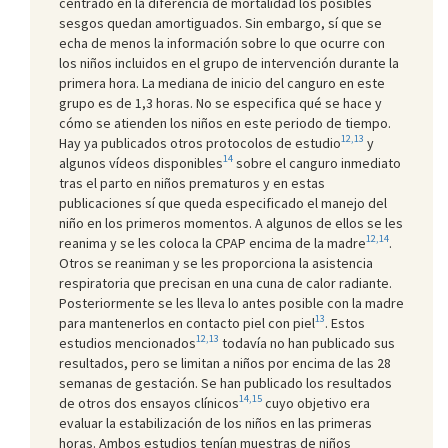
centrado en la diferencia de mortalidad los posibles
sesgos quedan amortiguados. Sin embargo, sí que se
echa de menos la información sobre lo que ocurre con
los niños incluidos en el grupo de intervención durante la
primera hora. La mediana de inicio del canguro en este
grupo es de 1,3 horas. No se especifica qué se hace y
cómo se atienden los niños en este periodo de tiempo.
12,13
Hay ya publicados otros protocolos de estudio
y
14
algunos vídeos disponibles
sobre el canguro inmediato
tras el parto en niños prematuros y en estas
publicaciones sí que queda especificado el manejo del
niño en los primeros momentos. A algunos de ellos se les
12,14
reanima y se les coloca la CPAP encima de la madre
.
Otros se reaniman y se les proporciona la asistencia
respiratoria que precisan en una cuna de calor radiante.
Posteriormente se les lleva lo antes posible con la madre
13
para mantenerlos en contacto piel con piel
. Estos
12,13
estudios mencionados
todavía no han publicado sus
resultados, pero se limitan a niños por encima de las 28
semanas de gestación. Se han publicado los resultados
14,15
de otros dos ensayos clínicos
cuyo objetivo era
evaluar la estabilización de los niños en las primeras
horas. Ambos estudios tenían muestras de niños