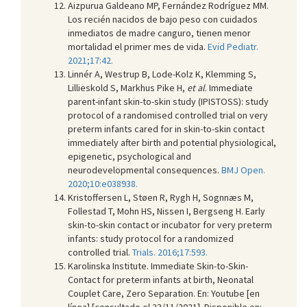
Aizpurua Galdeano MP, Fernández Rodríguez MM.
Los recién nacidos de bajo peso con cuidados
inmediatos de madre canguro, tienen menor
mortalidad el primer mes de vida.
Evid Pediatr.
2021;17:42.
Linnér A, Westrup B, Lode-Kolz K, Klemming S,
Lillieskold S, Markhus Pike H,
et al
. Immediate
parent-infant skin-to-skin study (IPISTOSS): study
protocol of a randomised controlled trial on very
preterm infants cared for in skin-to-skin contact
immediately after birth and potential physiological,
epigenetic, psychological and
neurodevelopmental consequences.
BMJ Open.
2020;10:e038938.
Kristoffersen L, Støen R, Rygh H, Sognnæs M,
Follestad T, Mohn HS, Nissen I, Bergseng H. Early
skin-to-skin contact or incubator for very preterm
infants: study protocol for a randomized
controlled trial.
Trials. 2016;17:593.
Karolinska Institute. Immediate Skin-to-Skin-
Contact for preterm infants at birth, Neonatal
Couplet Care, Zero Separation. En: Youtube [en
línea] [consultado el 23/11/2021]. Disponible en: