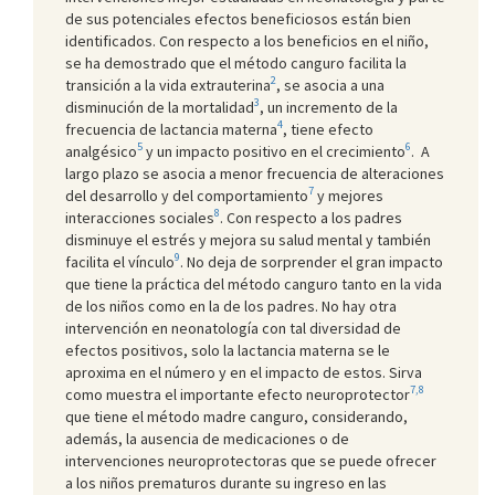
de sus potenciales efectos beneficiosos están bien
identificados. Con respecto a los beneficios en el niño,
se ha demostrado que el método canguro facilita la
2
transición a la vida extrauterina
, se asocia a una
3
disminución de la mortalidad
, un incremento de la
4
frecuencia de lactancia materna
, tiene efecto
5
6
analgésico
y un impacto positivo en el crecimiento
. A
largo plazo se asocia a menor frecuencia de alteraciones
7
del desarrollo y del comportamiento
y mejores
8
interacciones sociales
. Con respecto a los padres
disminuye el estrés y mejora su salud mental y también
9
facilita el vínculo
. No deja de sorprender el gran impacto
que tiene la práctica del método canguro tanto en la vida
de los niños como en la de los padres. No hay otra
intervención en neonatología con tal diversidad de
efectos positivos, solo la lactancia materna se le
aproxima en el número y en el impacto de estos. Sirva
7,8
como muestra el importante efecto neuroprotector
que tiene el método madre canguro, considerando,
además, la ausencia de medicaciones o de
intervenciones neuroprotectoras que se puede ofrecer
a los niños prematuros durante su ingreso en las