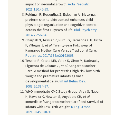
impact on neonatal growth.
Acta Paediatr.
2021;110:45-59.
Feldman R, Rosenthal Z, Eidelman AI. Maternal-
preterm skin-to-skin contact enhances child
physiologic organization and cognitive control
across the first 10 years of life.
Biol Psychiatry.
2014;75:56-64.
Charpak N, Tessier R, Ruiz JG, Hernández JT, Uriza
F, Villegas J,
et al.
Twenty-year Follow-up of
Kangaroo Mother Care Versus Traditional Care.
Pediatrics. 2017;139:e20162063.
Tessier R, Cristo MB, Velez S, Giron M, Nadeau L,
Figueroa de Calume Z,
et al.
Kangaroo Mother
Care: A method for protecting high-risk low-birth-
weight and premature infants against
developmental delay.
Infant Behav Dev.
2003;26:384-97.
WHO Immediate KMC Study Group, Arya S, Naburi
H, Kawaza K, Newton S, Anyabolu CH,
et al
.
Immediate "Kangaroo Mother Care" and Survival of
Infants with Low Birth Weight.
N Engl J Med.
2021;384:2028-38.