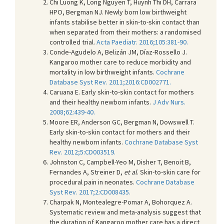
Chi Luong K, Long Nguyen T, Huynh Thi DH, Carrara
HPO, Bergman NJ. Newly born low birthweight
infants stabilise better in skin-to-skin contact than
when separated from their mothers: a randomised
controlled trial.
Acta Paediatr. 2016;105:381-90.
Conde-Agudelo A, Belizán JM, Díaz-Rossello J.
Kangaroo mother care to reduce morbidity and
mortality in low birthweight infants.
Cochrane
Database Syst Rev. 2011;2016:CD002771.
Caruana E. Early skin-to-skin contact for mothers
and their healthy newborn infants.
J Adv Nurs.
2008;62:439-40.
Moore ER, Anderson GC, Bergman N, Dowswell T.
Early skin-to-skin contact for mothers and their
healthy newborn infants.
Cochrane Database Syst
Rev. 2012;5:CD003519.
Johnston C, Campbell-Yeo M, Disher T, Benoit B,
Fernandes A, Streiner D,
et al
. Skin-to-skin care for
procedural pain in neonates.
Cochrane Database
Syst Rev. 2017;2:CD008435.
Charpak N, Montealegre-Pomar A, Bohorquez A.
Systematic review and meta-analysis suggest that
the duration of Kangaroo mother care has a direct