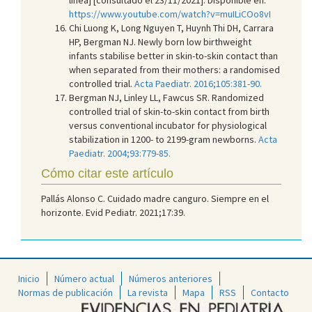
https://www.youtube.com/watch?v=muILiCOo8vI
Chi Luong K, Long Nguyen T, Huynh Thi DH, Carrara
HP, Bergman NJ. Newly born low birthweight
infants stabilise better in skin-to-skin contact than
when separated from their mothers: a randomised
controlled trial.
Acta Paediatr. 2016;105:381-90.
Bergman NJ, Linley LL, Fawcus SR. Randomized
controlled trial of skin-to-skin contact from birth
versus conventional incubator for physiological
stabilization in 1200- to 2199-gram newborns.
Acta
Paediatr. 2004;93:779-85.
Cómo citar este artículo
Pallás Alonso C. Cuidado madre canguro. Siempre en el
horizonte. Evid Pediatr. 2021;17:39.
Inicio
Número actual
Números anteriores
Normas de publicación
La revista
Mapa
RSS
Contacto