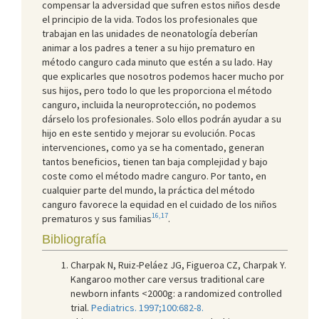
compensar la adversidad que sufren estos niños desde
el principio de la vida. Todos los profesionales que
trabajan en las unidades de neonatología deberían
animar a los padres a tener a su hijo prematuro en
método canguro cada minuto que estén a su lado. Hay
que explicarles que nosotros podemos hacer mucho por
sus hijos, pero todo lo que les proporciona el método
canguro, incluida la neuroprotección, no podemos
dárselo los profesionales. Solo ellos podrán ayudar a su
hijo en este sentido y mejorar su evolución. Pocas
intervenciones, como ya se ha comentado, generan
tantos beneficios, tienen tan baja complejidad y bajo
coste como el método madre canguro. Por tanto, en
cualquier parte del mundo, la práctica del método
canguro favorece la equidad en el cuidado de los niños
16,17
prematuros y sus familias
.
Bibliografía
Charpak N, Ruiz-Peláez JG, Figueroa CZ, Charpak Y.
Kangaroo mother care versus traditional care
newborn infants <2000g: a randomized controlled
trial.
Pediatrics. 1997;100:682-8.