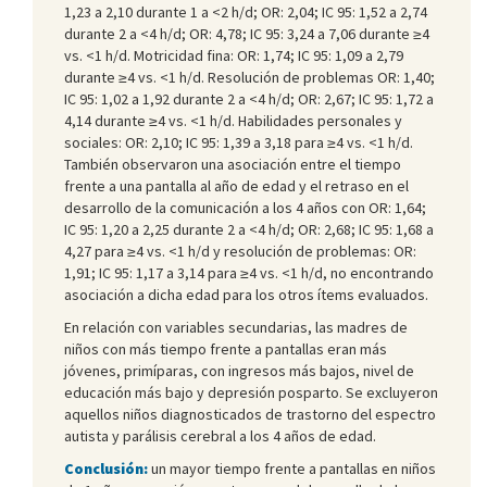
1,23 a 2,10 durante 1 a <2 h/d; OR: 2,04; IC 95: 1,52 a 2,74
durante 2 a <4 h/d; OR: 4,78; IC 95: 3,24 a 7,06 durante ≥4
vs. <1 h/d. Motricidad fina: OR: 1,74; IC 95: 1,09 a 2,79
durante ≥4 vs. <1 h/d. Resolución de problemas OR: 1,40;
IC 95: 1,02 a 1,92 durante 2 a <4 h/d; OR: 2,67; IC 95: 1,72 a
4,14 durante ≥4 vs. <1 h/d. Habilidades personales y
sociales: OR: 2,10; IC 95: 1,39 a 3,18 para ≥4 vs. <1 h/d.
También observaron una asociación entre el tiempo
frente a una pantalla al año de edad y el retraso en el
desarrollo de la comunicación a los 4 años con OR: 1,64;
IC 95: 1,20 a 2,25 durante 2 a <4 h/d; OR: 2,68; IC 95: 1,68 a
4,27 para ≥4 vs. <1 h/d y resolución de problemas: OR:
1,91; IC 95: 1,17 a 3,14 para ≥4 vs. <1 h/d, no encontrando
asociación a dicha edad para los otros ítems evaluados.
En relación con variables secundarias, las madres de
niños con más tiempo frente a pantallas eran más
jóvenes, primíparas, con ingresos más bajos, nivel de
educación más bajo y depresión posparto. Se excluyeron
aquellos niños diagnosticados de trastorno del espectro
autista y parálisis cerebral a los 4 años de edad.
Conclusión:
un mayor tiempo frente a pantallas en niños