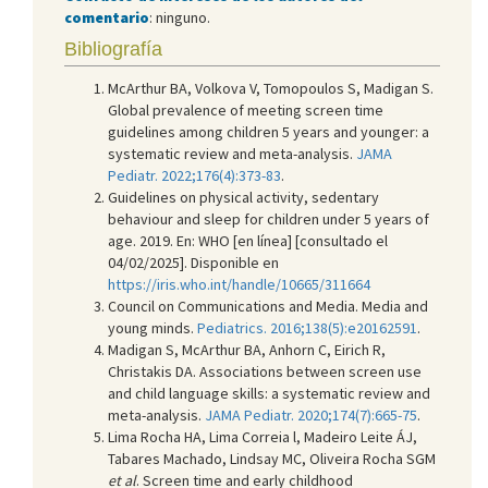
comentario
: ninguno.
Bibliografía
McArthur BA, Volkova V, Tomopoulos S, Madigan S.
Global prevalence of meeting screen time
guidelines among children 5 years and younger: a
systematic review and meta-analysis.
JAMA
Pediatr. 2022;176(4):373-83
.
Guidelines on physical activity, sedentary
behaviour and sleep for children under 5 years of
age. 2019. En: WHO [en línea] [consultado el
04/02/2025]. Disponible en
https://iris.who.int/handle/10665/311664
Council on Communications and Media. Media and
young minds.
Pediatrics. 2016;138(5):e20162591
.
Madigan S, McArthur BA, Anhorn C, Eirich R,
Christakis DA. Associations between screen use
and child language skills: a systematic review and
meta-analysis.
JAMA Pediatr. 2020;174(7):665-75
.
Lima Rocha HA, Lima Correia l, Madeiro Leite ÁJ,
Tabares Machado, Lindsay MC, Oliveira Rocha SGM
et al
. Screen time and early childhood