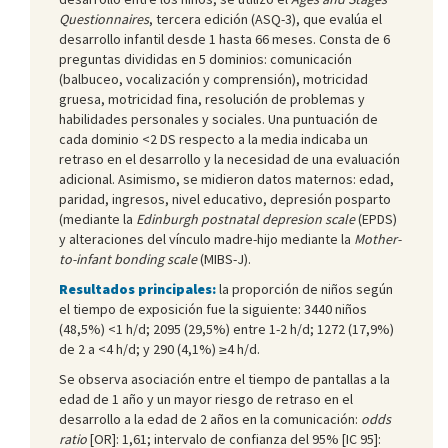
Questionnaires
, tercera edición (ASQ-3), que evalúa el
desarrollo infantil desde 1 hasta 66 meses. Consta de 6
preguntas divididas en 5 dominios: comunicación
(balbuceo, vocalización y comprensión), motricidad
gruesa, motricidad fina, resolución de problemas y
habilidades personales y sociales. Una puntuación de
cada dominio <2 DS respecto a la media indicaba un
retraso en el desarrollo y la necesidad de una evaluación
adicional. Asimismo, se midieron datos maternos: edad,
paridad, ingresos, nivel educativo, depresión posparto
(mediante la
Edinburgh postnatal depresion scale
(EPDS)
y alteraciones del vínculo madre-hijo mediante la
Mother-
to-infant bonding scale
(MIBS-J).
Resultados principales:
la proporción de niños según
el tiempo de exposición fue la siguiente: 3440 niños
(48,5%) <1 h/d; 2095 (29,5%) entre 1-2 h/d; 1272 (17,9%)
de 2 a <4 h/d; y 290 (4,1%) ≥4 h/d.
Se observa asociación entre el tiempo de pantallas a la
edad de 1 año y un mayor riesgo de retraso en el
desarrollo a la edad de 2 años en la comunicación:
odds
ratio
[OR]: 1,61; intervalo de confianza del 95% [IC 95]: