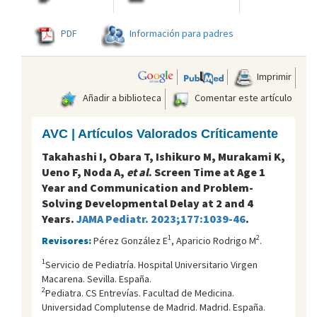
PDF
Información para padres
Imprimir
Añadir a biblioteca
Comentar este artículo
AVC | Artículos Valorados Críticamente
Takahashi I, Obara T, Ishikuro M, Murakami K,
Ueno F, Noda A,
et al
. Screen Time at Age 1
Year and Communication and Problem-
Solving Developmental Delay at 2 and 4
Years.
JAMA Pediatr. 2023;177:1039-46
.
1
2
Revisores:
Pérez González E
, Aparicio Rodrigo M
.
1
Servicio de Pediatría. Hospital Universitario Virgen
Macarena. Sevilla. España.
2
Pediatra. CS Entrevías. Facultad de Medicina.
Universidad Complutense de Madrid. Madrid. España.