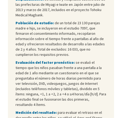
las prefecturas de Miyagi e Iwate en Japón entre julio de
2013 y marzo de 2017, incluidos en el proyecto Tohoku
Medical Magbank.
Población de estudio:
de un total de 23 130 parejas
madre e hijo, se incluyeron en el estudio 7097, que
firmaron el consentimiento informado, recopilaron
información sobre el tiempo frente a pantallas al año de
edad y ofrecieron resultados de desarrollo a las edades
de 2 y 4 años. Total de excluidos: 16 033, que no
cumplieron los requisitos previos.
Evaluación del factor pronóstico:
se evaluó el
tiempo que los niños pasaban frente a una pantalla a la
edad de 1 año mediante un cuestionario en el que se
preguntaba el número de horas diarias permitido para
ver televisión, DVD, videojuegos, juegos de Internet
(incluidos teléfonos móviles y tabletas), dividido en 5
ítems: ninguna, <1, 1 a <2, 2 a <4 o ≥4 horas/día [h/d]. Para
el estudio final se fusionaron las dos primeras,
resultando 4 ítems.
Medición del resultado:
para evaluar el retraso en el
desarrollo entre los niños, se utilizó el
Ages and Stages