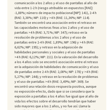
comunicación a los 2 años y el uso de pantallas al año de
vida entre 1-2 h (riesgo atribuible en expuestos [RAE]:
-1,88%; número de impacto poblacional [NIP]: 141), 2-4 h
(RAE: 3,38%; NIP: 110) y >4 h (RAE: 11,36%; NIP: 114).
También se encontró una asociación entre el retraso en
las capacidades motoras finas a los 2 años y el uso de
pantallas >4 h (RAE: 3,71%; NIP: 347); retraso en la
resolución de problemas a los 2 años y el uso de
pantallas entre 2-4 h (RAE: 1,89%; NIP: 196) y >4 h (RAE:
6,62%; NIP: 195); y retraso en la adquisición de
habilidades personales y sociales y el uso de pantallas
>4 h (RAE: 6,12%; NIP: 211). En la valoración del desarrollo
a los 4 años solo se encontró asociación entre el retraso
en la adquisición de habilidades de comunicación y el uso
de pantallas entre 2-4 h (RAE: 2,08%; NIP: 178) y >4 h (RAE:
5,27%; NIP: 244); y retraso en la resolución de problemas
y el uso de pantallas >4 h (RAE: 3,49%; NIP: 369). Se
encontró una relación dosis-respuesta positiva, aunque
no exposición-efecto, dado que si se considera que la
exposición a pantallas a los 4 años fue igual que al año de
vida los efectos sobre el desarrollo tendrían que haber
sido mayores que a los 2 años, y no fue así. Llama la