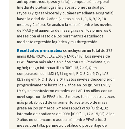
antropométricos (peso y talla), composición corporal
(mediante pletismografía y absorciometría dual por
rayos X) y grasa visceral y cutánea (mediante ecografía)
hasta la edad de 2 años (visitas a los 1, 3, 6, 9,12, 18
meses y 2 años). Se analizó la relación entre los niveles
de PFAS y el aumento de masa grasa en los primeros 6
meses con el resto de los parámetros estudiados
mediante regresión logística y multirregresión.
Resultados principales:
se incluyeron un total de 372
niños (LME 40,3%, LAE 26% y LMX 34%). Los niveles de
PFAS fueron más altos en niños con LME (mediana 7,35
ng/ml; rango intercuartílico [RIC]: 15,2 a 9,4) en
comparación con LMX (4,71 ng/ml; RIC: 3,2 a 6,7) y LAE:
(2,37 ng/ml; RIC: 1,95 a 3,04). Estos niveles descendieron
progresivamente hasta los 2 años en los grupos LME y
LMX y se mantuvieron estables en LAE. Los niños con un
nivel superior de PFAS a los 3 meses tenían cuatro veces
más probabilidad de un aumento acelerado de masa
grasa en los primeros 6 meses (
odds ratio
[OR]: 4,10;
intervalo de confianza del 90% [IC 90]: 1,12 a 15,08). A los
2 años no se encontró asociación entre PFAS a los 3
meses con talla, perímetro cefálico o porcentaje de