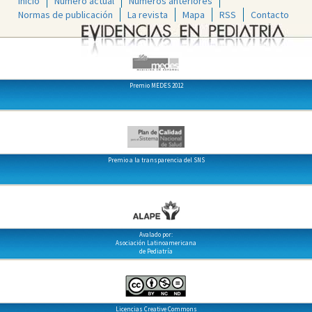
Inicio
Número actual
Números anteriores
Normas de publicación
La revista
Mapa
RSS
Contacto
Premio MEDES 2012
Premio a la transparencia del SNS
Avalado por:
Asociación Latinoamericana
de Pediatría
Licencias Creative Commons