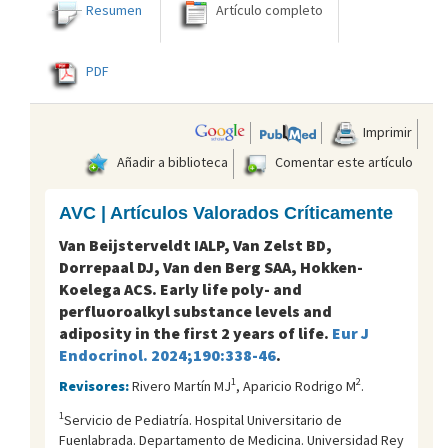
Resumen
Artículo completo
PDF
Imprimir
Añadir a biblioteca
Comentar este artículo
AVC | Artículos Valorados Críticamente
Van Beijsterveldt IALP, Van Zelst BD,
Dorrepaal DJ, Van den Berg SAA, Hokken-
Koelega ACS. Early life poly- and
perfluoroalkyl substance levels and
adiposity in the first 2 years of life.
Eur J
Endocrinol. 2024;190:338-46
.
1
2
Revisores:
Rivero Martín MJ
, Aparicio Rodrigo M
.
1
Servicio de Pediatría. Hospital Universitario de
Fuenlabrada. Departamento de Medicina. Universidad Rey