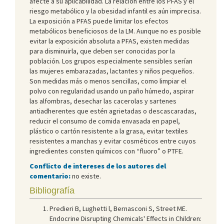
afecte a su aplicabilidad. La relación entre los PFAS y el
riesgo metabólico y la obesidad infantil es aún imprecisa.
La exposición a PFAS puede limitar los efectos
metabólicos beneficiosos de la LM. Aunque no es posible
evitar la exposición absoluta a PFAS, existen medidas
para disminuirla, que deben ser conocidas por la
población. Los grupos especialmente sensibles serían
las mujeres embarazadas, lactantes y niños pequeños.
Son medidas más o menos sencillas, como limpiar el
polvo con regularidad usando un paño húmedo, aspirar
las alfombras, desechar las cacerolas y sartenes
antiadherentes que estén agrietadas o descascaradas,
reducir el consumo de comida envasada en papel,
plástico o cartón resistente a la grasa, evitar textiles
resistentes a manchas y evitar cosméticos entre cuyos
ingredientes consten químicos con “fluoro” o PTFE.
Conflicto de intereses de los autores del
comentario:
no existe.
Bibliografía
Predieri B, Lughetti l, Bernasconi S, Street ME.
Endocrine Disrupting Chemicals' Effects in Children: