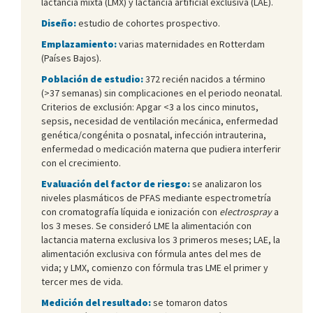
lactancia mixta (LMX) y lactancia artificial exclusiva (LAE).
Diseño:
estudio de cohortes prospectivo.
Emplazamiento:
varias maternidades en Rotterdam
(Países Bajos).
Población de estudio:
372 recién nacidos a término
(>37 semanas) sin complicaciones en el periodo neonatal.
Criterios de exclusión: Apgar <3 a los cinco minutos,
sepsis, necesidad de ventilación mecánica, enfermedad
genética/congénita o posnatal, infección intrauterina,
enfermedad o medicación materna que pudiera interferir
con el crecimiento.
Evaluación del factor de riesgo:
se analizaron los
niveles plasmáticos de PFAS mediante espectrometría
con cromatografía líquida e ionización con
electrospray
a
los 3 meses. Se consideró LME la alimentación con
lactancia materna exclusiva los 3 primeros meses; LAE, la
alimentación exclusiva con fórmula antes del mes de
vida; y LMX, comienzo con fórmula tras LME el primer y
tercer mes de vida.
Medición del resultado:
se tomaron datos