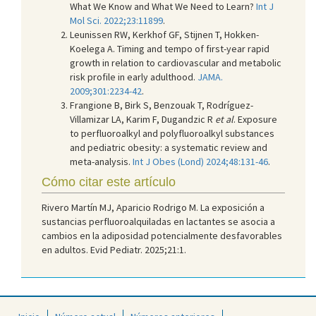
What We Know and What We Need to Learn?
Int J
Mol Sci. 2022;23:11899
.
Leunissen RW, Kerkhof GF, Stijnen T, Hokken-
Koelega A. Timing and tempo of first-year rapid
growth in relation to cardiovascular and metabolic
risk profile in early adulthood.
JAMA.
2009;301:2234-42
.
Frangione B, Birk S, Benzouak T, Rodríguez-
Villamizar LA, Karim F, Dugandzic R
et al
. Exposure
to perfluoroalkyl and polyfluoroalkyl substances
and pediatric obesity: a systematic review and
meta-analysis.
Int J Obes (Lond) 2024;48:131-46
.
Cómo citar este artículo
Rivero Martín MJ, Aparicio Rodrigo M. La exposición a
sustancias perfluoroalquiladas en lactantes se asocia a
cambios en la adiposidad potencialmente desfavorables
en adultos. Evid Pediatr. 2025;21:1.