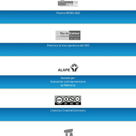
Premio MEDES 2012
Premio a la transparencia del SNS
Avalado por:
Asociación Latinoamericana
de Pediatría
Licencias Creative Commons