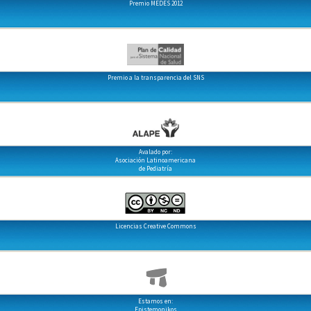
Premio MEDES 2012
Premio a la transparencia del SNS
Avalado por:
Asociación Latinoamericana
de Pediatría
Licencias Creative Commons
Estamos en:
Epistemonikos