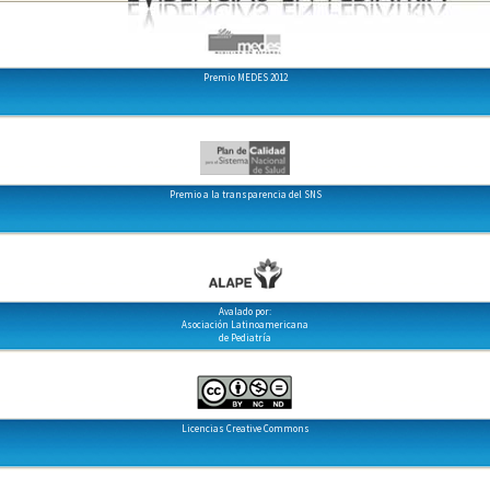
Premio MEDES 2012
Premio a la transparencia del SNS
Avalado por:
Asociación Latinoamericana
de Pediatría
Licencias Creative Commons