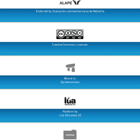
Endorsed by: Asociación Latinoamericana de Pediatría
Creative Commons Licenses
We are in:
Epistemonikos
Platform by:
Lúa Ediciones 3.0