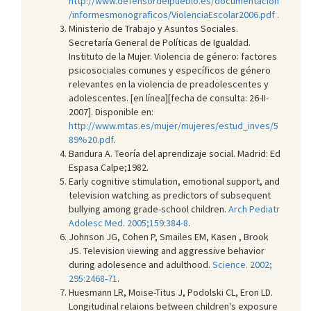
http://www.defensordelpueblo.es/documentacion
/informesmonograficos/ViolenciaEscolar2006.pdf
.
Ministerio de Trabajo y Asuntos Sociales.
Secretaría General de Políticas de Igualdad.
Instituto de la Mujer. Violencia de género: factores
psicosociales comunes y específicos de género
relevantes en la violencia de preadolescentes y
adolescentes. [en línea][fecha de consulta: 26-II-
2007]. Disponible en:
http://www.mtas.es/mujer/mujeres/estud_inves/5
89%20.pdf
.
Bandura A. Teoría del aprendizaje social. Madrid: Ed
Espasa Calpe;1982.
Early cognitive stimulation, emotional support, and
television watching as predictors of subsequent
bullying among grade-school children.
Arch Pediatr
Adolesc Med. 2005;159:384-8
.
Johnson JG, Cohen P, Smailes EM, Kasen , Brook
JS. Television viewing and aggressive behavior
during adolesence and adulthood.
Science. 2002;
295:2468-71
.
Huesmann LR, Moise-Titus J, Podolski CL, Eron LD.
Longitudinal relaions between children's exposure