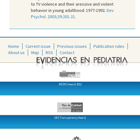
to TV violence and their aressive and violent
behavior in young adulthood: 1977-1992.
Dev
Psychol. 2003;39:201-21
.
Home
Current issue
Previous issues
Publication rules
About us
Map
RSS
Contact
MEDES Award 2012
SNS Transparency Award