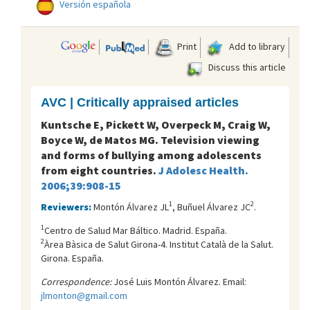
Versión española
Print
Add to library
Discuss this article
AVC | Critically appraised articles
Kuntsche E, Pickett W, Overpeck M, Craig W,
Boyce W, de Matos MG. Television viewing
and forms of bullying among adolescents
from eight countries.
J Adolesc Health.
2006;39:908-15
1
2
Reviewers:
Montón Álvarez JL
, Buñuel Álvarez JC
.
1
Centro de Salud Mar Báltico. Madrid. España.
2
Àrea Bàsica de Salut Girona-4. Institut Català de la Salut.
Girona. España.
Correspondence:
José Luis Montón Álvarez. Email:
jlmonton@gmail.com