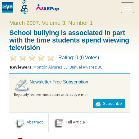
Show
menu
March 2007. Volume 3. Number 1
School bullying is associated in part
with the time students spend wiewing
televisión
Rating: 0 (0 Votes)
Reviewers:
Montón Álvarez JL
,
Buñuel Álvarez JC
.
Newsletter Free Subscription
Regularly recieve most recent articles by e-mail
Subscribe
Abstract
Full Article