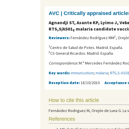
AVC | Critically appraised article
Agnandji ST, Asante KP, Lyimo J, Ve
RTS,S/AS01
malaria candidate vacc
E
1
Reviewers:
Fernández Rodríguez MM
, Orejó
1
Centro de Salud de Potes. Madrid. España.
2
CS General Ricardos. Madrid. España.
Correspondence:
M.ª Mercedes Fernández Rodr
Key words:
immunization
;
malaria
;
RTS,S-AS01
Reception date:
18/10/2010
Acceptance 
How to cite this article
Fernández Rodriguez M, Orejón de Luna G. La 
References