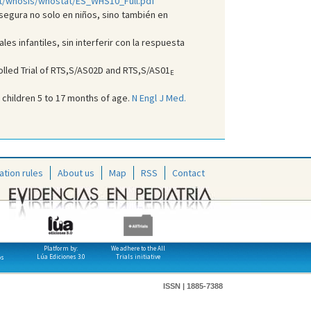
nt/whosis/whostat/ES_WHS10_Full.pdf
 segura no solo en niños, sino también en
es infantiles, sin interferir con la respuesta
led Trial of RTS,S/AS02D and RTS,S/AS01
E
 children 5 to 17 months of age.
N Engl J Med.
ation rules
About us
Map
RSS
Contact
Platform by:
We adhere to the All
Lúa Ediciones 3.0
Trials initiative
os
ISSN | 1885-7388