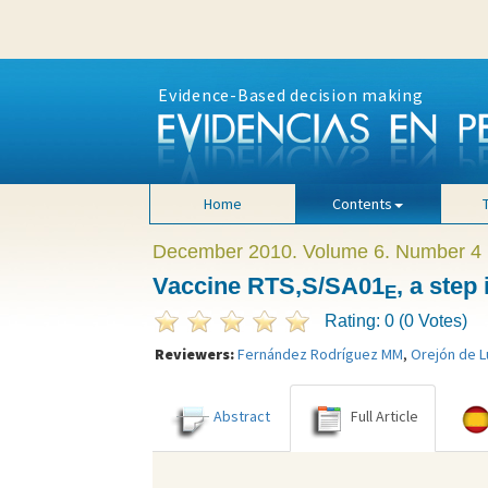
Evidence-Based decision making
Home
Contents
December 2010. Volume 6. Number 4
Vaccine RTS,S/SA01
, a step
E
Rating: 0 (0 Votes)
Reviewers:
Fernández Rodríguez MM
,
Orejón de L
Abstract
Full Article