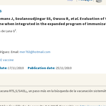
s
kemans J, Soulanoudjingar SS, Owusu R,
et al.
Evaluation of 
ine when integrated in the expanded program of immuniza
2
n de Luna G
.
íguez. Email:
mer763@hotmail.com
E vaccine
date:
17/11/2010
Publication date:
25/11/2010
vacuna RTS,S/SA01
, un paso más en la búsqueda de la vacunación sistemática
E