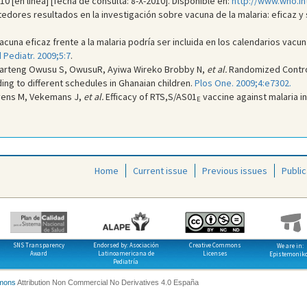
0 [en línea] [fecha de consulta: 8-X-2010]. Disponible en:
http://www.who.i
tedores resultados en la investigación sobre vacuna de la malaria: eficaz y
una eficaz frente a la malaria podría ser incluida en los calendarios vacunal
 Pediatr. 2009;5:7
.
warteng Owusu S, OwusuR, Ayiwa Wireko Brobby N,
et al.
Randomized Control
ing to different schedules in Ghanaian children.
Plos One. 2009;4:e7302.
ievens M, Vekemans J,
et al.
Efficacy of RTS,S/AS01
vaccine against malaria in
E
Home
Current issue
Previous issues
Public
SNS Transparency
Endorsed by: Asociación
Creative Commons
We are in:
Award
Latinoamericana de
Licenses
Epistemonik
Pediatría
mons
Attribution Non Commercial No Derivatives 4.0 España