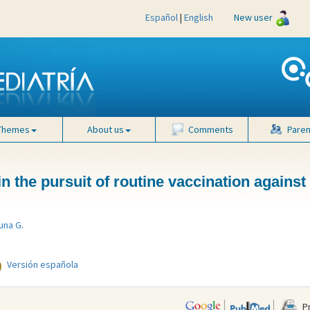
Español
|
English
New user
Themes
About us
Comments
Paren
 in the pursuit of routine vaccination against
una G
.
Versión española
Pr