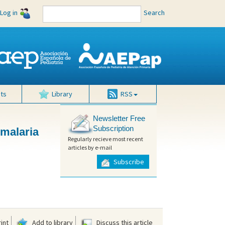
Log in
Search
ts
Library
RSS
Newsletter Free
Subscription
 malaria
Regularly recieve most recent
articles by e-mail
Subscribe
int
Add to library
Discuss this article