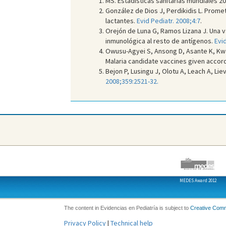
MS. Estadísticas sanitarias mundiales 201
González de Dios J, Perdikidis L. Prome
lactantes.
Evid Pediatr. 2008;4:7
.
Orejón de Luna G, Ramos Lizana J. Una vac
inmunológica al resto de antígenos.
Evid
Owusu-Agyei S, Ansong D, Asante K, K
Malaria candidate vaccines given accord
Bejon P, Lusingu J, Olotu A, Leach A, L
2008;359:2521-32.
MEDES Award 2012
The content in Evidencias en Pediatría is subject to
Creative Com
Privacy Policy
|
Technical help