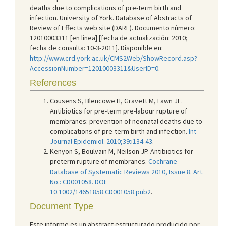
deaths due to complications of pre-term birth and
infection. University of York. Database of Abstracts of
Review of Effects web site (DARE). Documento número:
12010003311 [en línea] [fecha de actualización: 2010;
fecha de consulta: 10-3-2011]. Disponible en:
http://www.crd.york.ac.uk/CMS2Web/ShowRecord.asp?
AccessionNumber=12010003311&UserID=0
.
References
Cousens S, Blencowe H, Gravett M, Lawn JE.
Antibiotics for pre-term pre-labour rupture of
membranes: prevention of neonatal deaths due to
complications of pre-term birth and infection.
Int
Journal Epidemiol. 2010;39:i134-43
.
Kenyon S, Boulvain M, Neilson JP. Antibiotics for
preterm rupture of membranes.
Cochrane
Database of Systematic Reviews 2010, Issue 8. Art.
No.: CD001058. DOI:
10.1002/14651858.CD001058.pub2
.
Document Type
Este informe es un abstract estructurado producido por