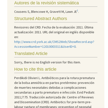
Autores de la revisión sistemática
1
Cousens S, Blencowe H, Gravett M, Lawn JE
.
Structured Abstract Authors
Revisores del CRD. Fecha de la evaluación: 2011. Última
actualización: 2011. URL del original en inglés disponible
en:
http://www.crd.york.ac.uk/CMS2Web/ShowRecord.asp?
AccessionNumber=12010003311&UserID=0
.
Translated Article
Sorry, there is no English version for this item.
How to cite this article
Perdikidi Olivieri L. Antibióticos para la rotura prematura
de la bolsa amniótica en partos pretérmino: prevención
de muertes neonatales debidas a complicaciones
secundarias a parto prematuro e infección. Evid Pediatr.
2011;7:75. Traducción autorizada de: Centre of Reviews
and Dissemination (CRD). Antibiotics for pre-term pre-
labour rupture of membranes: prevention of neonatal