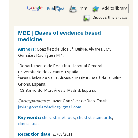
Print
Add to library
Discuss this article
MBE | Bases of evidence based
medicine
1
2
Authors:
González de Dios J
, Buñuel Álvarez JC
,
3
González Rodríguez MP
.
1
Departamento de Pediatría. Hospital General
Universitario de Alicante. España.
2
Àrea Bàsica de Salut Girona-4. Institut Català de la Salut.
Girona. España.
3
CS Barrio del Pilar. Área 5. Madrid. España.
Correspondence:
Javier González de Dios. Email:
javier.gonzalezdedios@gmail.com
Key words:
cheklist: methods
;
cheklist: standards
;
clinical trial
Reception date:
25/08/2011