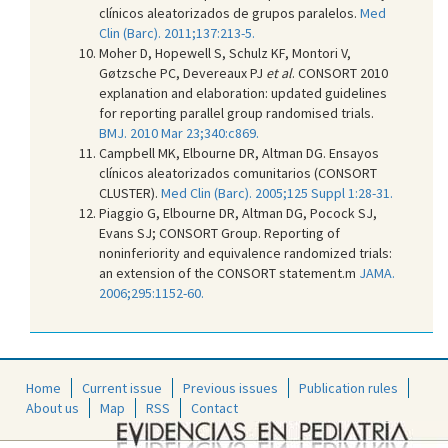
clínicos aleatorizados de grupos paralelos.
Med
Clin (Barc). 2011;137:213-5.
Moher D, Hopewell S, Schulz KF, Montori V,
Gøtzsche PC, Devereaux PJ
et al
. CONSORT 2010
explanation and elaboration: updated guidelines
for reporting parallel group randomised trials.
BMJ. 2010 Mar 23;340:c869.
Campbell MK, Elbourne DR, Altman DG. Ensayos
clínicos aleatorizados comunitarios (CONSORT
CLUSTER).
Med Clin (Barc). 2005;125 Suppl 1:28-31.
Piaggio G, Elbourne DR, Altman DG, Pocock SJ,
Evans SJ; CONSORT Group. Reporting of
noninferiority and equivalence randomized trials:
an extension of the CONSORT statement.m
JAMA.
2006;295:1152-60.
Home
Current issue
Previous issues
Publication rules
About us
Map
RSS
Contact