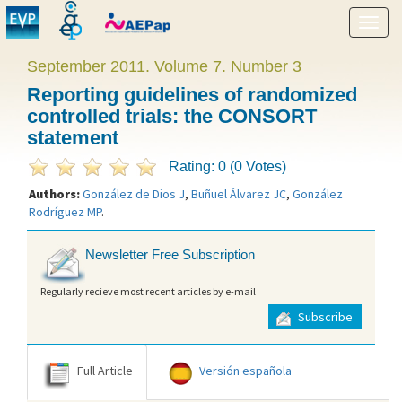
Show
menu
September 2011. Volume 7. Number 3
Reporting guidelines of randomized
controlled trials: the CONSORT
statement
Rating: 0 (0 Votes)
Authors:
González de Dios J
,
Buñuel Álvarez JC
,
González
Rodríguez MP
.
Newsletter Free Subscription
Regularly recieve most recent articles by e-mail
Subscribe
Full Article
Versión española