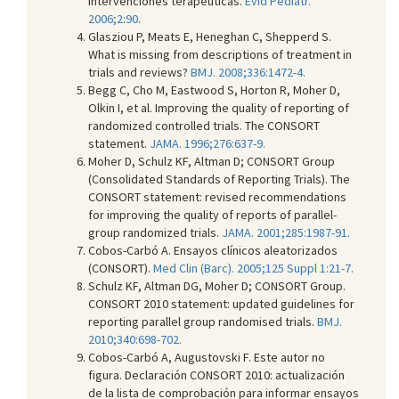
intervenciones terapéuticas.
Evid Pediatr.
2006;2:90
.
Glasziou P, Meats E, Heneghan C, Shepperd S.
What is missing from descriptions of treatment in
trials and reviews?
BMJ. 2008;336:1472-4.
Begg C, Cho M, Eastwood S, Horton R, Moher D,
Olkin I, et al. Improving the quality of reporting of
randomized controlled trials. The CONSORT
statement.
JAMA. 1996;276:637-9.
Moher D, Schulz KF, Altman D; CONSORT Group
(Consolidated Standards of Reporting Trials). The
CONSORT statement: revised recommendations
for improving the quality of reports of parallel-
group randomized trials.
JAMA. 2001;285:1987-91.
Cobos-Carbó A. Ensayos clínicos aleatorizados
(CONSORT).
Med Clin (Barc). 2005;125 Suppl 1:21-7.
Schulz KF, Altman DG, Moher D; CONSORT Group.
CONSORT 2010 statement: updated guidelines for
reporting parallel group randomised trials.
BMJ.
2010;340:698-702.
Cobos-Carbó A, Augustovski F. Este autor no
figura. Declaración CONSORT 2010: actualización
de la lista de comprobación para informar ensayos