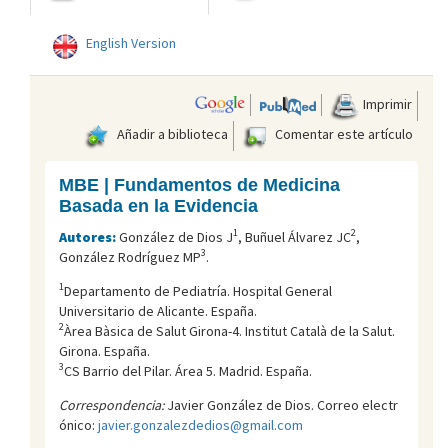
English Version
Imprimir
Añadir a biblioteca
Comentar este artículo
MBE | Fundamentos de Medicina
Basada en la Evidencia
1
2
Autores:
González de Dios J
, Buñuel Álvarez JC
,
3
González Rodríguez MP
.
1
Departamento de Pediatría. Hospital General
Universitario de Alicante. España.
2
Àrea Bàsica de Salut Girona-4. Institut Català de la Salut.
Girona. España.
3
CS Barrio del Pilar. Área 5. Madrid. España.
Correspondencia:
Javier González de Dios. Correo electr
ónico:
javier.gonzalezdedios@gmail.com