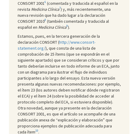
6
CONSORT 2001
(comentada y traducida al español en la
7
revista
Medicina Clínica
) y, más recientemente, una
nueva revisión que ha dado lugar a la declaración
8
CONSORT 2010
(también comentada y traducida al
9
español en
Medicina Clínica
).
Estamos, pues, en la tercera generación de la
declaración CONSORT (
http://www.consort-
statement.org/
), que consta de una lista de
comprobación de 25 ítems (que se expondrán en el
siguiente apartado) que se consideran críticos y que por
tanto deberían incluirse en todo informe de un ECA, junto
con un diagrama para ilustrar el flujo de individuos
participantes a lo largo del ensayo. Esta nueva versión
presenta algunas nuevas recomendaciones: por ejemplo,
el ítem 23 (los autores deben notificar dónde registraron
el ECA) y el ítem 24 (sobre la posibilidad de acceder al
protocolo completo del ECA, si estuviera disponible).
Otra novedad, aunque ya presente en la declaración
CONSORT 2001, es que el artículo se acompañe de una
publicación anexa de “explicación y elaboración” que
proporciona ejemplos de publicación adecuada para
10
cada ítem
.