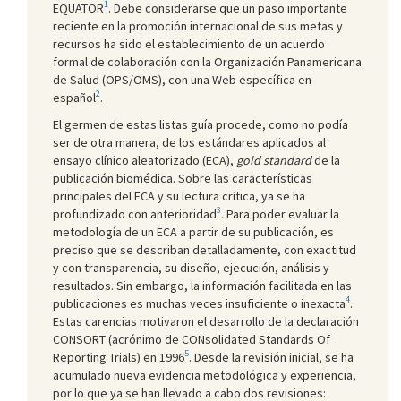
1
EQUATOR
. Debe considerarse que un paso importante
reciente en la promoción internacional de sus metas y
recursos ha sido el establecimiento de un acuerdo
formal de colaboración con la Organización Panamericana
de Salud (OPS/OMS), con una Web específica en
2
español
.
El germen de estas listas guía procede, como no podía
ser de otra manera, de los estándares aplicados al
ensayo clínico aleatorizado (ECA),
gold standard
de la
publicación biomédica. Sobre las características
principales del ECA y su lectura crítica, ya se ha
3
profundizado con anterioridad
. Para poder evaluar la
metodología de un ECA a partir de su publicación, es
preciso que se describan detalladamente, con exactitud
y con transparencia, su diseño, ejecución, análisis y
resultados. Sin embargo, la información facilitada en las
4
publicaciones es muchas veces insuficiente o inexacta
.
Estas carencias motivaron el desarrollo de la declaración
CONSORT (acrónimo de CONsolidated Standards Of
5
Reporting Trials) en 1996
. Desde la revisión inicial, se ha
acumulado nueva evidencia metodológica y experiencia,
por lo que ya se han llevado a cabo dos revisiones: