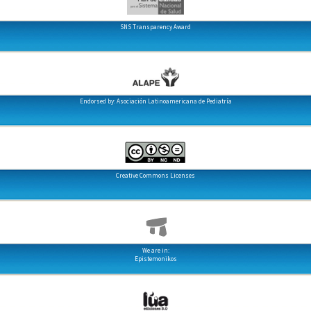
SNS Transparency Award
Endorsed by: Asociación Latinoamericana de Pediatría
Creative Commons Licenses
We are in:
Epistemonikos