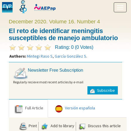
Show
menu
December 2020. Volume 16. Number 4
El reto de identificar meningitis
susceptibles de manejo ambulatorio
Rating: 0 (0 Votes)
Authors:
Mintegi Raso S
,
García González S
.
Newsletter Free Subscription
Regularly recieve most recent articles by e-mail
Subscribe
Full Article
Versión española
Print
Add to library
Discuss this article