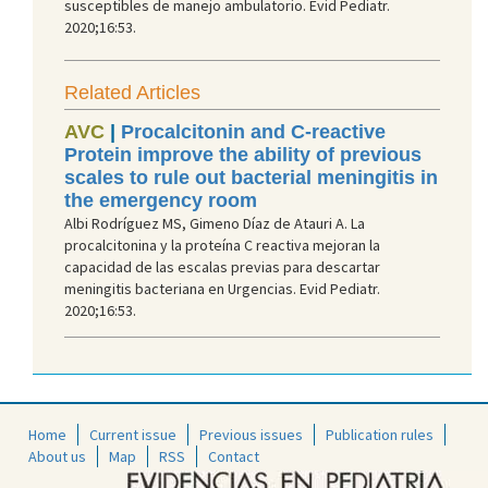
susceptibles de manejo ambulatorio. Evid Pediatr.
2020;16:53.
Related Articles
AVC
|
Procalcitonin and C-reactive
Protein improve the ability of previous
scales to rule out bacterial meningitis in
the emergency room
Albi Rodríguez MS, Gimeno Díaz de Atauri A. La
procalcitonina y la proteína C reactiva mejoran la
capacidad de las escalas previas para descartar
meningitis bacteriana en Urgencias. Evid Pediatr.
2020;16:53.
Home
Current issue
Previous issues
Publication rules
About us
Map
RSS
Contact