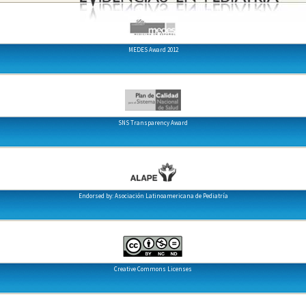
MEDES Award 2012
SNS Transparency Award
Endorsed by: Asociación Latinoamericana de Pediatría
Creative Commons Licenses