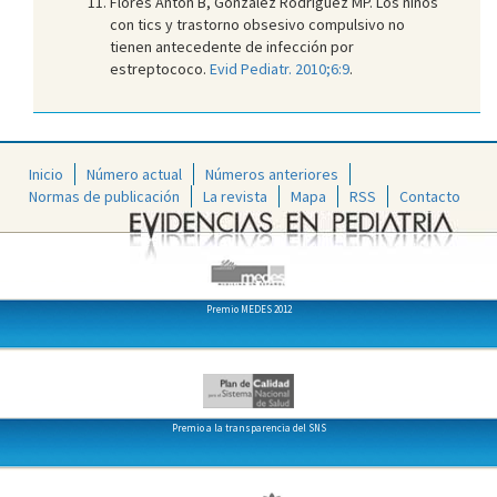
Flores Antón B, González Rodríguez MP. Los niños
con tics y trastorno obsesivo compulsivo no
tienen antecedente de infección por
estreptococo.
Evid Pediatr. 2010;6:9
.
Inicio
Número actual
Números anteriores
Normas de publicación
La revista
Mapa
RSS
Contacto
Premio MEDES 2012
Premio a la transparencia del SNS