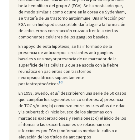
beta-hemolítico del grupo A (EGA). Se ha postulado que,
de modo similar a como ocurre en la corea de Sydenham,
se trataría de un trastorno autoinmune. Una infección por
EGA en un huésped susceptible daría lugar a la formación
de anticuerpos con reacción cruzada frente a ciertos
componentes celulares de los ganglios basales.
En apoyo de esta hipótesis, se ha informado de la
presencia de anticuerpos circulantes anti-ganglios
basales y una mayor presencia de un marcador de la
superficie de las células B que se asocia con la fiebre
reumática en pacientes con trastornos
neuropsiquiátricos supuestamente
1-3
postestreptocócicos
.
4
En 1998, Swedo,
et al
describieron una serie de 50 casos
que cumplían los siguientes cinco criterios: a) presencia
de TOC y/o tics; b) comienzo entre los tres años de edad
y la pubertad; c) inicio brusco de los síntomas con
marcadas exacerbaciones y remisiones; d) el inicio de los
síntomas o las exacerbaciones se relacionan con
infecciones por EGA (confirmadas mediante cultivo o
elevación de los títulos de anticuerpos