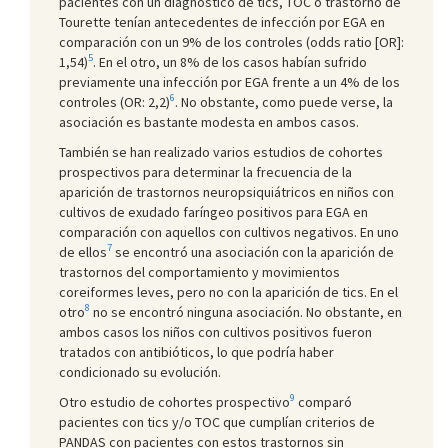
pacientes con un diagnóstico de tics, TOC o trastorno de
Tourette tenían antecedentes de infección por EGA en
comparación con un 9% de los controles (odds ratio [OR]:
5
1,54)
. En el otro, un 8% de los casos habían sufrido
previamente una infección por EGA frente a un 4% de los
6
controles (OR: 2,2)
. No obstante, como puede verse, la
asociación es bastante modesta en ambos casos.
También se han realizado varios estudios de cohortes
prospectivos para determinar la frecuencia de la
aparición de trastornos neuropsiquiátricos en niños con
cultivos de exudado faríngeo positivos para EGA en
comparación con aquellos con cultivos negativos. En uno
7
de ellos
se encontró una asociación con la aparición de
trastornos del comportamiento y movimientos
coreiformes leves, pero no con la aparición de tics. En el
8
otro
no se encontró ninguna asociación. No obstante, en
ambos casos los niños con cultivos positivos fueron
tratados con antibióticos, lo que podría haber
condicionado su evolución.
9
Otro estudio de cohortes prospectivo
comparó
pacientes con tics y/o TOC que cumplían criterios de
PANDAS con pacientes con estos trastornos sin