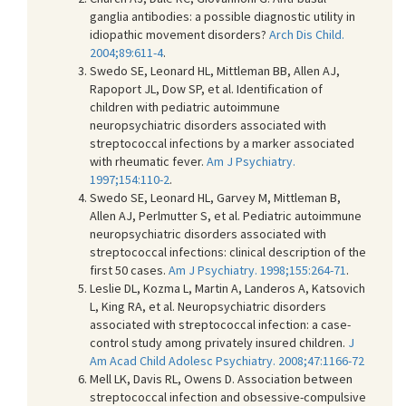
ganglia antibodies: a possible diagnostic utility in
idiopathic movement disorders?
Arch Dis Child.
2004;89:611-4
.
Swedo SE, Leonard HL, Mittleman BB, Allen AJ,
Rapoport JL, Dow SP, et al. Identification of
children with pediatric autoimmune
neuropsychiatric disorders associated with
streptococcal infections by a marker associated
with rheumatic fever.
Am J Psychiatry.
1997;154:110-2
.
Swedo SE, Leonard HL, Garvey M, Mittleman B,
Allen AJ, Perlmutter S, et al. Pediatric autoimmune
neuropsychiatric disorders associated with
streptococcal infections: clinical description of the
first 50 cases.
Am J Psychiatry. 1998;155:264-71
.
Leslie DL, Kozma L, Martin A, Landeros A, Katsovich
L, King RA, et al. Neuropsychiatric disorders
associated with streptococcal infection: a case-
control study among privately insured children.
J
Am Acad Child Adolesc Psychiatry. 2008;47:1166-72
Mell LK, Davis RL, Owens D. Association between
streptococcal infection and obsessive-compulsive