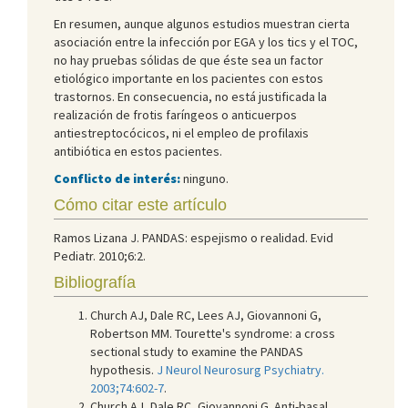
En resumen, aunque algunos estudios muestran cierta
asociación entre la infección por EGA y los tics y el TOC,
no hay pruebas sólidas de que éste sea un factor
etiológico importante en los pacientes con estos
trastornos. En consecuencia, no está justificada la
realización de frotis faríngeos o anticuerpos
antiestreptocócicos, ni el empleo de profilaxis
antibiótica en estos pacientes.
Conflicto de interés:
ninguno.
Cómo citar este artículo
Ramos Lizana J. PANDAS: espejismo o realidad. Evid
Pediatr. 2010;6:2.
Bibliografía
Church AJ, Dale RC, Lees AJ, Giovannoni G,
Robertson MM. Tourette's syndrome: a cross
sectional study to examine the PANDAS
hypothesis.
J Neurol Neurosurg Psychiatry.
2003;74:602-7
.
Church AJ, Dale RC, Giovannoni G. Anti-basal