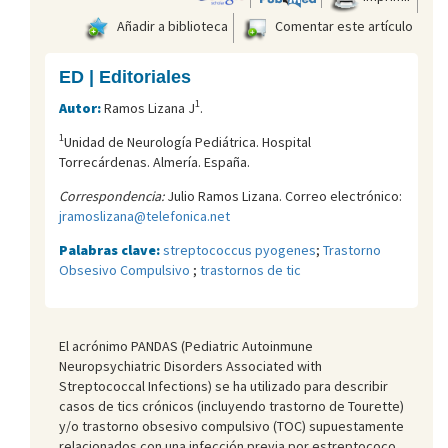
Añadir a biblioteca
Comentar este artículo
ED | Editoriales
1
Autor:
Ramos Lizana J
.
1
Unidad de Neurología Pediátrica. Hospital
Torrecárdenas. Almería. España.
Correspondencia:
Julio Ramos Lizana. Correo electrónico:
jramoslizana@telefonica.net
Palabras clave:
streptococcus pyogenes
;
Trastorno
Obsesivo Compulsivo
;
trastornos de tic
El acrónimo PANDAS (Pediatric Autoinmune
Neuropsychiatric Disorders Associated with
Streptococcal Infections) se ha utilizado para describir
casos de tics crónicos (incluyendo trastorno de Tourette)
y/o trastorno obsesivo compulsivo (TOC) supuestamente
relacionados con una infección previa por estreptococo