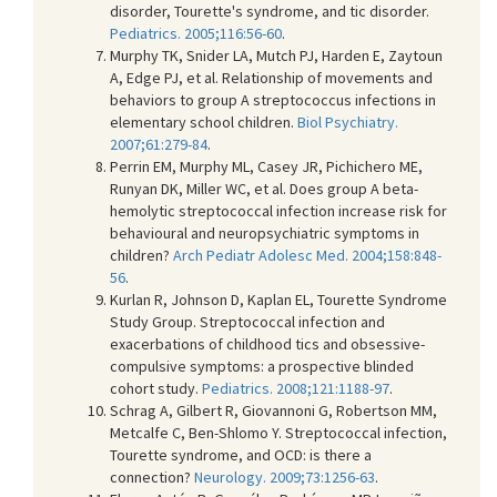
disorder, Tourette's syndrome, and tic disorder.
Pediatrics. 2005;116:56-60
.
Murphy TK, Snider LA, Mutch PJ, Harden E, Zaytoun
A, Edge PJ, et al. Relationship of movements and
behaviors to group A streptococcus infections in
elementary school children.
Biol Psychiatry.
2007;61:279-84
.
Perrin EM, Murphy ML, Casey JR, Pichichero ME,
Runyan DK, Miller WC, et al. Does group A beta-
hemolytic streptococcal infection increase risk for
behavioural and neuropsychiatric symptoms in
children?
Arch Pediatr Adolesc Med. 2004;158:848-
56
.
Kurlan R, Johnson D, Kaplan EL, Tourette Syndrome
Study Group. Streptococcal infection and
exacerbations of childhood tics and obsessive-
compulsive symptoms: a prospective blinded
cohort study.
Pediatrics. 2008;121:1188-97
.
Schrag A, Gilbert R, Giovannoni G, Robertson MM,
Metcalfe C, Ben-Shlomo Y. Streptococcal infection,
Tourette syndrome, and OCD: is there a
connection?
Neurology. 2009;73:1256-63
.