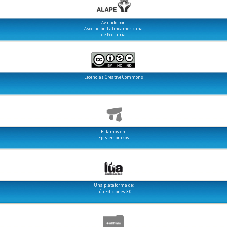
Avalado por:
Asociación Latinoamericana
de Pediatría
Licencias Creative Commons
Estamos en:
Epistemonikos
Una plataforma de:
Lúa Ediciones 3.0