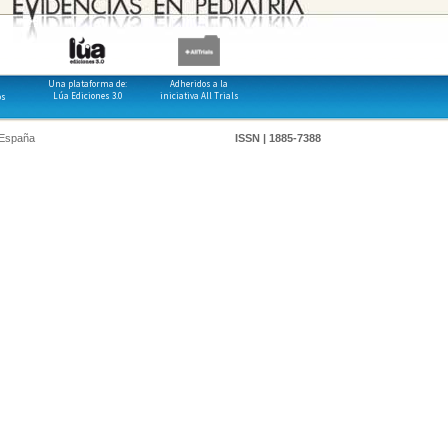
Una plataforma de:
Adheridos a la
Lúa Ediciones 3.0
iniciativa All Trials
os
 España
ISSN | 1885-7388