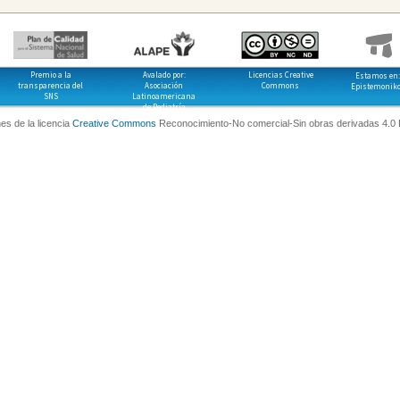
Premio a la
Avalado por:
Licencias Creative
Estamos en:
transparencia del
Asociación
Commons
Epistemonik
SNS
Latinoamericana
de Pediatría
es de la licencia
Creative Commons
Reconocimiento-No comercial-Sin obras derivadas 4.0