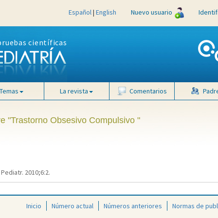
Español
|
English
Nuevo usuario
Identi
pruebas científicas
Temas
La revista
Comentarios
Padr
ave "Trastorno Obsesivo Compulsivo "
Pediatr. 2010;6:2.
Inicio
Número actual
Números anteriores
Normas de publ