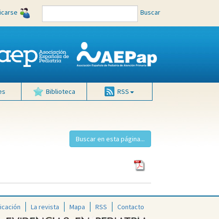
ficarse
Buscar
es
Biblioteca
RSS
icación
La revista
Mapa
RSS
Contacto