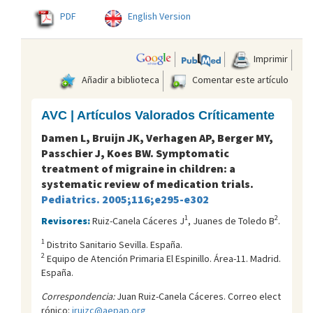
PDF
English Version
Imprimir
Añadir a biblioteca
Comentar este artículo
AVC | Artículos Valorados Críticamente
Damen L, Bruijn JK, Verhagen AP, Berger MY,
Passchier J, Koes BW. Symptomatic
treatment of migraine in children: a
systematic review of medication trials.
Pediatrics. 2005;116;e295-e302
1
2
Revisores:
Ruiz-Canela Cáceres J
, Juanes de Toledo B
.
1
Distrito Sanitario Sevilla. España.
2
Equipo de Atención Primaria El Espinillo. Área-11. Madrid.
España.
Correspondencia:
Juan Ruiz-Canela Cáceres. Correo elect
rónico:
jruizc@aepap.org