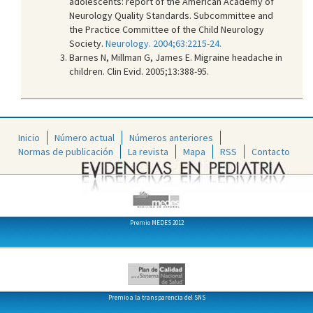
adolescents: report of the American Academy of
Neurology Quality Standards. Subcommittee and
the Practice Committee of the Child Neurology
Society.
Neurology. 2004;63:2215-24.
Barnes N, Millman G, James E. Migraine headache in
children. Clin Evid. 2005;13:388-95.
Inicio
Número actual
Números anteriores
Normas de publicación
La revista
Mapa
RSS
Contacto
Premio MEDES 2012
Premio a la transparencia del SNS