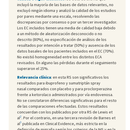
incluyó la mayoría de las bases de datos relevantes, no
excluyó ningún idioma y analizó la calidad de los estudios
por pares mediante una escala, resolviendo las
discrepancias por consenso o por un tercer investigador.
Los EC incluidos tienen una media de calidad baja debido
a un método de aleatorización desconocido o no
descrito (80%), no especificación de análisis de los
resultados por intención a tratar (50%) y ausencia de los
datos basales de los pacientes incluidos en el EC (70%).
No existió homogeneidad entre los distintos ECA
revisados. En alguno las pérdidas durante el seguimiento
superaron el 25%.
Relevancia clínica
: en esta RS son significativos los
resultados para ibuprofeno y sumatriptán spray
nasal comparados con placebo y para proclorperazina
frente a ketorolaco administrados por vía endovenosa.
No se constataron diferencias significativas para el resto
de las comparaciones efectuadas. Estos resultados
concuerdan con los publicados por otra RS de Lewis et
2
al
. Por el contrario, en una tercera revisión de Barnes et
3
al
publicada en Clinical Evidence, más estricta en la
definición de migraña según los criterios de la IHS y en la