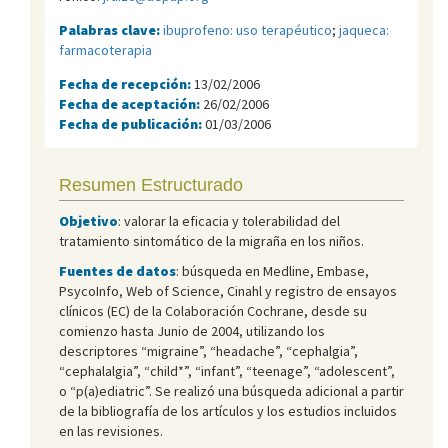
Palabras clave:
ibuprofeno: uso terapéutico
;
jaqueca:
farmacoterapia
Fecha de recepción:
13/02/2006
Fecha de aceptación:
26/02/2006
Fecha de publicación:
01/03/2006
Resumen Estructurado
Objetivo
: valorar la eficacia y tolerabilidad del
tratamiento sintomático de la migraña en los niños.
Fuentes de datos
: búsqueda en Medline, Embase,
PsycoInfo, Web of Science, Cinahl y registro de ensayos
clínicos (EC) de la Colaboración Cochrane, desde su
comienzo hasta Junio de 2004, utilizando los
descriptores “migraine”, “headache”, “cephalgia”,
“cephalalgia”, “child*”, “infant”, “teenage”, “adolescent”,
o “p(a)ediatric”. Se realizó una búsqueda adicional a partir
de la bibliografía de los artículos y los estudios incluidos
en las revisiones.