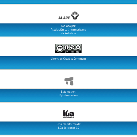
Avalado por:
Asociación Latinoamericana
de Pediatría
Licencias Creative Commons
Estamos en:
Epistemonikos
Una plataforma de:
Lúa Ediciones 3.0