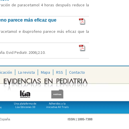
stración de paracetamol 4 horas después reduce la
feno parece más eficaz que
paracetamol e ibuprofeno parece más eficaz que la
a. Evid Pediatr. 2006;2:10.
icación
La revista
Mapa
RSS
Contacto
Una plataforma de:
Adheridos a la
Lúa Ediciones 3.0
iniciativa All Trials
os
 España
ISSN | 1885-7388