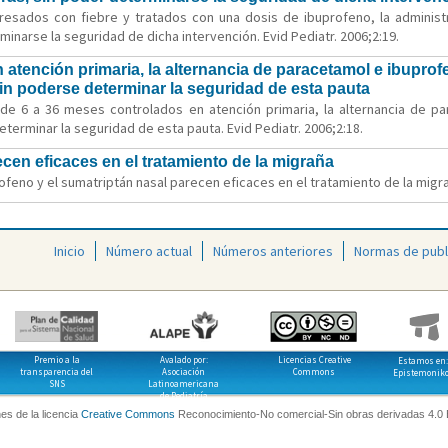
gresados con fiebre y tratados con una dosis de ibuprofeno, la admini
minarse la seguridad de dicha intervención. Evid Pediatr. 2006;2:19.
 atención primaria, la alternancia de paracetamol e ibupro
 sin poderse determinar la seguridad de esta pauta
 de 6 a 36 meses controlados en atención primaria, la alternancia de 
eterminar la seguridad de esta pauta. Evid Pediatr. 2006;2:18.
ecen eficaces en el tratamiento de la migraña
ofeno y el sumatriptán nasal parecen eficaces en el tratamiento de la migrañ
Inicio
Número actual
Números anteriores
Normas de publ
Premio a la
Avalado por:
Licencias Creative
Estamos en:
transparencia del
Asociación
Commons
Epistemonik
SNS
Latinoamericana
de Pediatría
es de la licencia
Creative Commons
Reconocimiento-No comercial-Sin obras derivadas 4.0