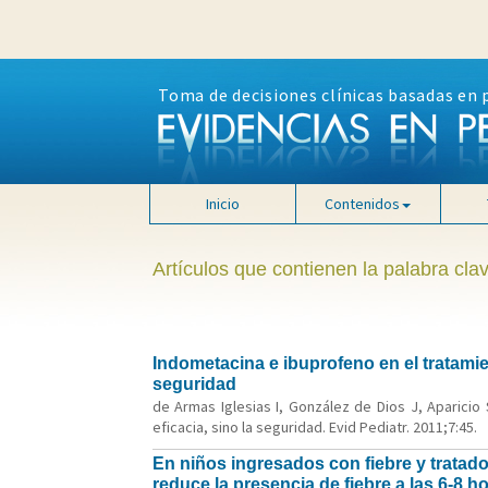
Toma de decisiones clínicas basadas en 
Inicio
Contenidos
Artículos que contienen la palabra cla
Indometacina e ibuprofeno en el tratamien
seguridad
de Armas Iglesias I, González de Dios J, Aparicio
eficacia, sino la seguridad. Evid Pediatr. 2011;7:45.
En niños ingresados con fiebre y tratad
reduce la presencia de fiebre a las 6-8 h