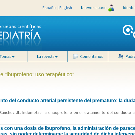
Español
|
English
Nuevo usuario
Identi
pruebas científicas
Temas
La revista
Comentarios
Padr
ve "ibuprofeno: uso terapéutico"
to del conducto arterial persistente del prematuro: la duda n
 Sánchez JL. Indometacina e ibuprofeno en el tratamiento del conducto ar
os con una dosis de ibuprofeno, la administración de para
oras, sin poder determinarse la seguridad de dicha interven