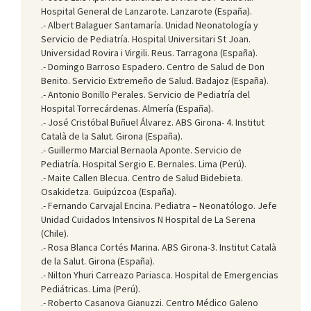
Hospital General de Lanzarote. Lanzarote (España).
.- Albert Balaguer Santamaría. Unidad Neonatología y
Servicio de Pediatría. Hospital Universitari St Joan.
Universidad Rovira i Virgili. Reus. Tarragona (España).
.- Domingo Barroso Espadero. Centro de Salud de Don
Benito. Servicio Extremeño de Salud. Badajoz (España).
.- Antonio Bonillo Perales. Servicio de Pediatría del
Hospital Torrecárdenas. Almería (España).
.- José Cristóbal Buñuel Álvarez. ABS Girona- 4. Institut
Català de la Salut. Girona (España).
.- Guillermo Marcial Bernaola Aponte. Servicio de
Pediatría. Hospital Sergio E. Bernales. Lima (Perú).
.- Maite Callen Blecua. Centro de Salud Bidebieta.
Osakidetza. Guipúzcoa (España).
.- Fernando Carvajal Encina. Pediatra – Neonatólogo. Jefe
Unidad Cuidados Intensivos N Hospital de La Serena
(Chile).
.- Rosa Blanca Cortés Marina. ABS Girona-3. Institut Català
de la Salut. Girona (España).
.- Nilton Yhuri Carreazo Pariasca. Hospital de Emergencias
Pediátricas. Lima (Perú).
.- Roberto Casanova Gianuzzi. Centro Médico Galeno