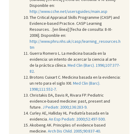
Disponible en:
http://www.cche.net/usersguides/main.asp
The Critical Appraisal Skills Programme (CASP) and
Evidence-based Practice. CASP Learning
Resources. . [en línea] [fecha de consulta: 8-XI-
2006]. Disponible en:
http://www.phru.nhs.uk/casp/learning_resources.h
tm
Guerra Romero L. La medicina basada en la
evidencia: un intento de acercar la ciencia al arte
de la práctica clínica.
Med Clin (Barc). 1996;107:377-
82
.
Brotons Cuixart C. Medicina basada en la evidencia:
un reto para el siglo XXI.
Med Clin (Barc).
1998;111:552-7
.
Christakis DA, Davis R, Rivara FP. Pediatric
evidence-based medicine: past, present and
future.
J Pediatr. 2000;136:283-9
.
Curley AE, Halliday HL. Pediatría basada en la
evidencia.
An Esp Pediatr. 2000;52:497-500
.
Akobeng AK. Principles of evidence based
medicine.
Arch Dis Child. 2005;90:837-40
.