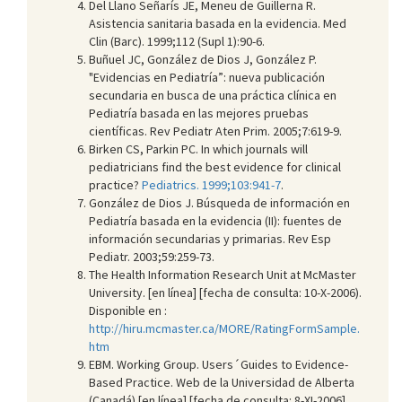
Del Llano Señarís JE, Meneu de Guillerna R.
Asistencia sanitaria basada en la evidencia. Med
Clin (Barc). 1999;112 (Supl 1):90-6.
Buñuel JC, González de Dios J, González P.
"Evidencias en Pediatría”: nueva publicación
secundaria en busca de una práctica clínica en
Pediatría basada en las mejores pruebas
científicas. Rev Pediatr Aten Prim. 2005;7:619-9.
Birken CS, Parkin PC. In which journals will
pediatricians find the best evidence for clinical
practice?
Pediatrics. 1999;103:941-7
.
González de Dios J. Búsqueda de información en
Pediatría basada en la evidencia (II): fuentes de
información secundarias y primarias. Rev Esp
Pediatr. 2003;59:259-73.
The Health Information Research Unit at McMaster
University. [en línea] [fecha de consulta: 10-X-2006).
Disponible en :
http://hiru.mcmaster.ca/MORE/RatingFormSample.
htm
EBM. Working Group. Users´Guides to Evidence-
Based Practice. Web de la Universidad de Alberta
(Canadá) [en línea] [fecha de consulta: 8-XI-2006].