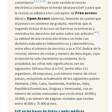
2,3,7,17,18
comentarios
. En este sentido la revista
electrónica constituye el medio ideal para EeP y para que
Free access
la revista se adhiera a los conceptos de
Open Access
(libre) y
(abierto), teniendo en cuenta que
el primero es sinónimo de gratuito, mientras que el
segundo incluye el acceso sin barreras económicas y
19-21
reivindica los derechos del autor sobre sus artículos
.
La utilidad de una revista electrónica se mide con
distintos indicadores bibliométricos y cibermétricos,
entre ellos el número de inscritos a su e-TOC (índice de la
revista), número de visitas y número de descargas, cuya
evolución ha sido claramente ascendente. En la
actualidad, las cifras más significativas son las
siguientes: 939 inscritos al e-TOC (entre ellos 111
argentinos, 69 mejicanos, y un número menor de otros
países, incluyendo actualmente de los siguientes países:
Alemania, Chile, Cuba, Guatemala, Honduras, Italia,
República Dominícana, Uruguay y Venezuela), con un
número de visitas mensuales que oscila entre 20.000 y
30.000, y un número de páginas visitadas que oscilan
entre 40.000 y 75.000 al mes.
EeP en las bases de datos y webs médicas