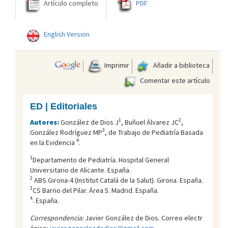
Artículo completo
PDF
English Version
Imprimir
Añadir a biblioteca
Comentar este artículo
ED | Editoriales
1
2
Autores:
González de Dios J
, Buñuel Álvarez JC
,
3
González Rodríguez MP
, de Trabajo de Pediatría Basada
4
en la Evidencia
.
1
Departamento de Pediatrí­a. Hospital General
Universitario de Alicante. España.
2
ABS Girona-4 (Institut Catalá de la Salut). Girona. España.
3
CS Barrio del Pilar. Área 5. Madrid. España.
4
. España.
Correspondencia:
Javier González de Dios. Correo electr
ónico:
javier.gonzalezdedios@gmail.com