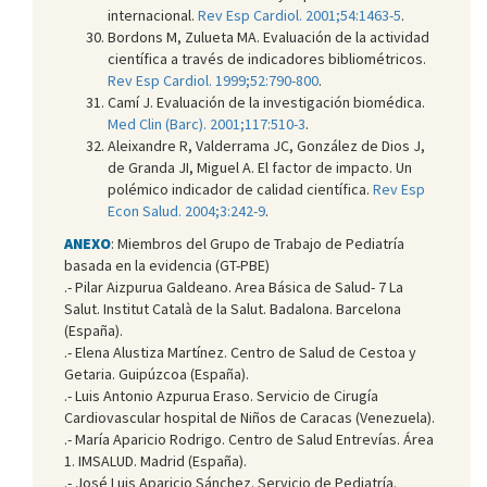
internacional.
Rev Esp Cardiol. 2001;54:1463-5
.
Bordons M, Zulueta MA. Evaluación de la actividad
científica a través de indicadores bibliométricos.
Rev Esp Cardiol. 1999;52:790-800
.
Camí J. Evaluación de la investigación biomédica.
Med Clin (Barc). 2001;117:510-3
.
Aleixandre R, Valderrama JC, González de Dios J,
de Granda JI, Miguel A. El factor de impacto. Un
polémico indicador de calidad científica.
Rev Esp
Econ Salud. 2004;3:242-9
.
ANEXO
: Miembros del Grupo de Trabajo de Pediatría
basada en la evidencia (GT-PBE)
.- Pilar Aizpurua Galdeano. Area Básica de Salud- 7 La
Salut. Institut Català de la Salut. Badalona. Barcelona
(España).
.- Elena Alustiza Martínez. Centro de Salud de Cestoa y
Getaria. Guipúzcoa (España).
.- Luis Antonio Azpurua Eraso. Servicio de Cirugía
Cardiovascular hospital de Niños de Caracas (Venezuela).
.- María Aparicio Rodrigo. Centro de Salud Entrevías. Área
1. IMSALUD. Madrid (España).
.- José Luis Aparicio Sánchez. Servicio de Pediatría.