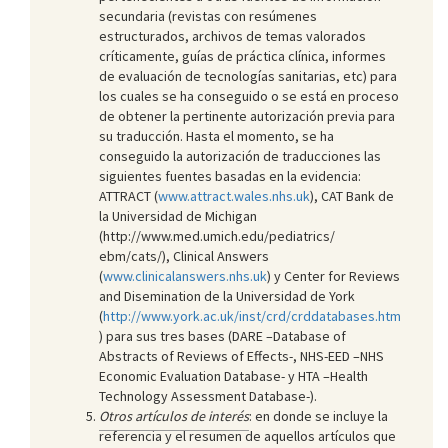
secundaria (revistas con resúmenes
estructurados, archivos de temas valorados
críticamente, guías de práctica clínica, informes
de evaluación de tecnologías sanitarias, etc) para
los cuales se ha conseguido o se está en proceso
de obtener la pertinente autorización previa para
su traducción. Hasta el momento, se ha
conseguido la autorización de traducciones las
siguientes fuentes basadas en la evidencia:
ATTRACT (
www.attract.wales.nhs.uk
), CAT Bank de
la Universidad de Michigan
(http://www.med.umich.edu/pediatrics/
ebm/cats/), Clinical Answers
(
www.clinicalanswers.nhs.uk
) y Center for Reviews
and Disemination de la Universidad de York
(
http://www.york.ac.uk/inst/crd/crddatabases.htm
) para sus tres bases (DARE –Database of
Abstracts of Reviews of Effects-, NHS-EED –NHS
Economic Evaluation Database- y HTA –Health
Technology Assessment Database-).
Otros artículos de interés
: en donde se incluye la
referencia y el resumen de aquellos artículos que