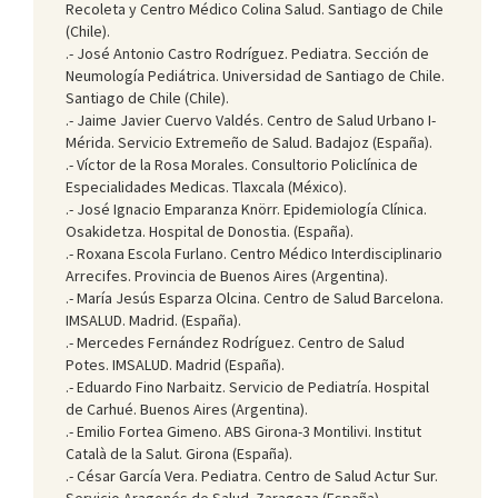
Recoleta y Centro Médico Colina Salud. Santiago de Chile
(Chile).
.- José Antonio Castro Rodríguez. Pediatra. Sección de
Neumología Pediátrica. Universidad de Santiago de Chile.
Santiago de Chile (Chile).
.- Jaime Javier Cuervo Valdés. Centro de Salud Urbano I-
Mérida. Servicio Extremeño de Salud. Badajoz (España).
.- Víctor de la Rosa Morales. Consultorio Policlínica de
Especialidades Medicas. Tlaxcala (México).
.- José Ignacio Emparanza Knörr. Epidemiología Clínica.
Osakidetza. Hospital de Donostia. (España).
.- Roxana Escola Furlano. Centro Médico Interdisciplinario
Arrecifes. Provincia de Buenos Aires (Argentina).
.- María Jesús Esparza Olcina. Centro de Salud Barcelona.
IMSALUD. Madrid. (España).
.- Mercedes Fernández Rodríguez. Centro de Salud
Potes. IMSALUD. Madrid (España).
.- Eduardo Fino Narbaitz. Servicio de Pediatría. Hospital
de Carhué. Buenos Aires (Argentina).
.- Emilio Fortea Gimeno. ABS Girona-3 Montilivi. Institut
Català de la Salut. Girona (España).
.- César García Vera. Pediatra. Centro de Salud Actur Sur.
Servicio Aragonés de Salud. Zaragoza (España).