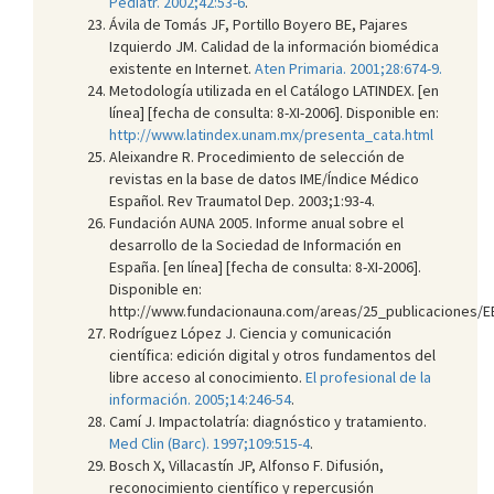
Pediatr. 2002;42:53-6
.
Ávila de Tomás JF, Portillo Boyero BE, Pajares
Izquierdo JM. Calidad de la información biomédica
existente en Internet.
Aten Primaria. 2001;28:674-9
.
Metodología utilizada en el Catálogo LATINDEX. [en
línea] [fecha de consulta: 8-XI-2006]. Disponible en:
http://www.latindex.unam.mx/presenta_cata.html
Aleixandre R. Procedimiento de selección de
revistas en la base de datos IME/Índice Médico
Español. Rev Traumatol Dep. 2003;1:93-4.
Fundación AUNA 2005. Informe anual sobre el
desarrollo de la Sociedad de Información en
España. [en línea] [fecha de consulta: 8-XI-2006].
Disponible en:
http://www.fundacionauna.com/areas/25_publicaciones
Rodríguez López J. Ciencia y comunicación
científica: edición digital y otros fundamentos del
libre acceso al conocimiento.
El profesional de la
información. 2005;14:246-54
.
Camí J. Impactolatría: diagnóstico y tratamiento.
Med Clin (Barc). 1997;109:515-4
.
Bosch X, Villacastín JP, Alfonso F. Difusión,
reconocimiento científico y repercusión