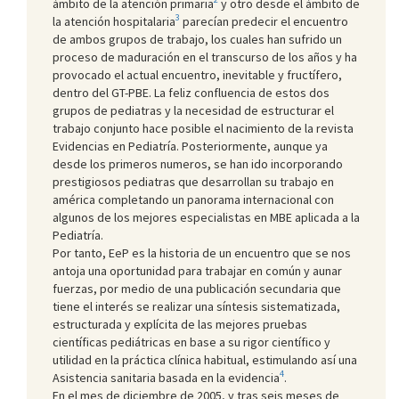
ámbito de la atención primaria
y otro desde el ámbito de
3
la atención hospitalaria
parecían predecir el encuentro
de ambos grupos de trabajo, los cuales han sufrido un
proceso de maduración en el transcurso de los años y ha
provocado el actual encuentro, inevitable y fructífero,
dentro del GT-PBE. La feliz confluencia de estos dos
grupos de pediatras y la necesidad de estructurar el
trabajo conjunto hace posible el nacimiento de la revista
Evidencias en Pediatría. Posteriormente, aunque ya
desde los primeros numeros, se han ido incorporando
prestigiosos pediatras que desarrollan su trabajo en
américa completando un panorama internacional con
algunos de los mejores especialistas en MBE aplicada a la
Pediatría.
Por tanto, EeP es la historia de un encuentro que se nos
antoja una oportunidad para trabajar en común y aunar
fuerzas, por medio de una publicación secundaria que
tiene el interés se realizar una síntesis sistematizada,
estructurada y explícita de las mejores pruebas
científicas pediátricas en base a su rigor científico y
utilidad en la práctica clínica habitual, estimulando así una
4
Asistencia sanitaria basada en la evidencia
.
En el mes de diciembre de 2005, y tras seis meses de