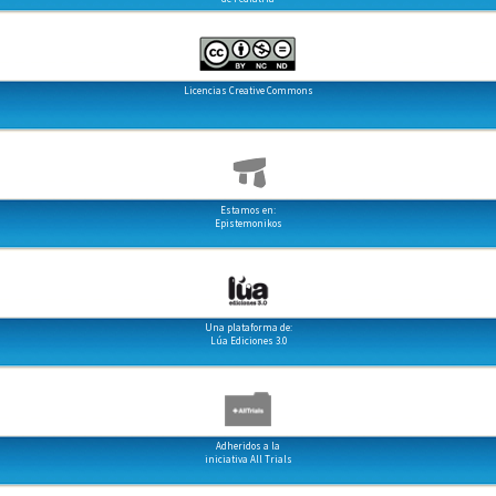
Licencias Creative Commons
Estamos en:
Epistemonikos
Una plataforma de:
Lúa Ediciones 3.0
Adheridos a la
iniciativa All Trials