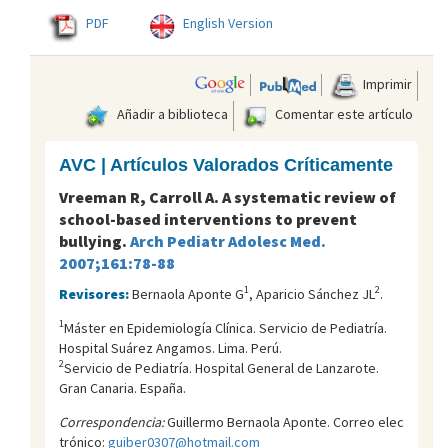
PDF
English Version
Imprimir
Añadir a biblioteca
Comentar este artículo
AVC | Artículos Valorados Críticamente
Vreeman R, Carroll A. A systematic review of
school-based interventions to prevent
bullying.
Arch Pediatr Adolesc Med.
2007;161:78-88
1
2
Revisores:
Bernaola Aponte G
, Aparicio Sánchez JL
.
1
Máster en Epidemiología Clínica. Servicio de Pediatría.
Hospital Suárez Angamos. Lima. Perú.
2
Servicio de Pediatría. Hospital General de Lanzarote.
Gran Canaria. España.
Correspondencia:
Guillermo Bernaola Aponte. Correo elec
trónico:
guiber0307@hotmail.com