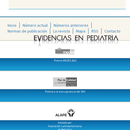
Inicio
Número actual
Números anteriores
Normas de publicación
La revista
Mapa
RSS
Contacto
Premio MEDES 2012
Premio a la transparencia del SNS
Avalado por:
Asociación Latinoamericana
de Pediatría