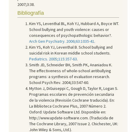
2007;3:38.
Bibliografía
Kim YS, Leventhal BL, Koh YJ, Hubbard A, Boyce WT.
School bullying and youth violence: causes or
consequences of psychopathologic behavior?.
Arch Gen Psychiatry. 2006;63:1035-41
.
Kim YS, Koh YJ, Leventhal B. School bullying and
suicidal risk in Korean middle school students.
Pediatrics. 2005;115:357-63
.
Smith JD, Schneider BH, Smith PK, Ananiadou K.
The effectiveness of whole-school antibullying
programs: a synthesis of evaluation research.
School Psych Rev. 2004;33:547-60.
Mytton J, DiGuiseppi C, Gough D, Taylor R, Logan S.
Programas escolares de prevención secundaria
de la violencia (Revisión Cochrane traducida). En:
La Biblioteca Cochrane Plus, 2007 Número 2
.
Oxford: Update Software Ltd. Disponible en:
http://www.update-software.com. (Traducida de
The Cochrane Library, 2007 Issue 2. Chichester, UK:
John Wiley & Sons, Ltd.).