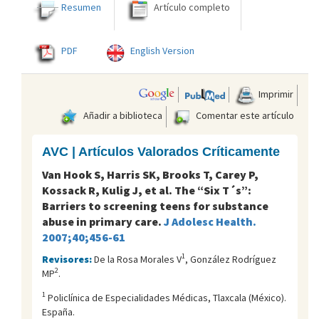
Resumen
Artículo completo
PDF
English Version
Imprimir
Añadir a biblioteca
Comentar este artículo
AVC | Artículos Valorados Críticamente
Van Hook S, Harris SK, Brooks T, Carey P,
Kossack R, Kulig J, et al. The “Six T´s”:
Barriers to screening teens for substance
abuse in primary care.
J Adolesc Health.
2007;40;456-61
1
Revisores:
De la Rosa Morales V
, González Rodríguez
2
MP
.
1
Policlí­nica de Especialidades Médicas, Tlaxcala (México).
España.